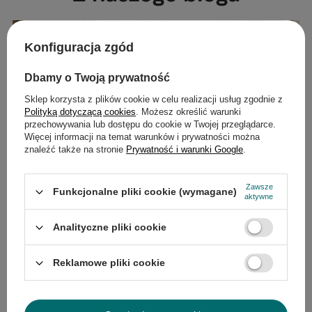
Konfiguracja zgód
Dbamy o Twoją prywatność
Sklep korzysta z plików cookie w celu realizacji usług zgodnie z
Polityką dotyczącą cookies
. Możesz określić warunki
przechowywania lub dostępu do cookie w Twojej przeglądarce.
Więcej informacji na temat warunków i prywatności można
znaleźć także na stronie
Prywatność i warunki Google
.
Zawsze
Funkcjonalne pliki cookie (wymagane)
aktywne
Jak rozświetlić salon? Poradnik
Analityczne pliki cookie
Ciemny, nieco przytłaczający salon może odbierać
Reklamowe pliki cookie
energię i sprawiać, że nawet największy potencjał
wnętrza pozostaje niewykorzystany. Marzysz o
przestrzeni, która jest jasna, przestronna i zaprasza do