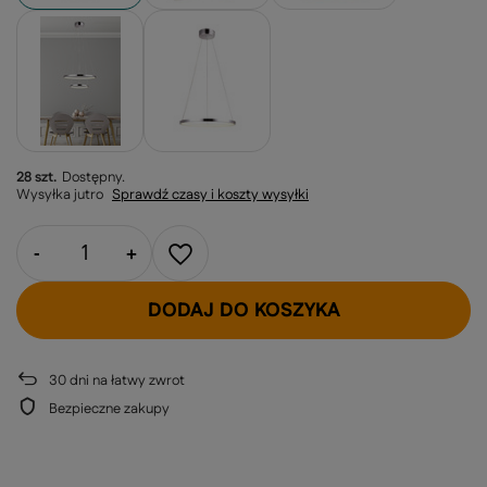
28 szt.
Dostępny
Wysyłka
jutro
Sprawdź czasy i koszty wysyłki
-
+
DODAJ DO KOSZYKA
30
dni na łatwy zwrot
Bezpieczne zakupy