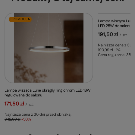
PROMOCJA
OKAZJA
Lampa wisząca Lune 
LED 25W do salonu
191,50 zł
/
szt.
Najniższa cena z 30 d
190,99 zł
+1%
Cena regularna:
382,
Lampa wisząca Lune okrągły ring chrom LED 18W
regulowana do salonu
171,50 zł
/
szt.
Najniższa cena z 30 dni przed obniżką:
342,99 zł
-50%