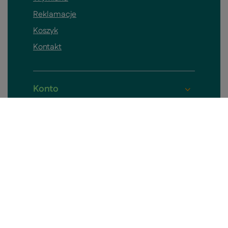
Reklamacje
Koszyk
Kontakt
Konto
Pomieszczenia
Informacje o sklepie
Skontaktuj się