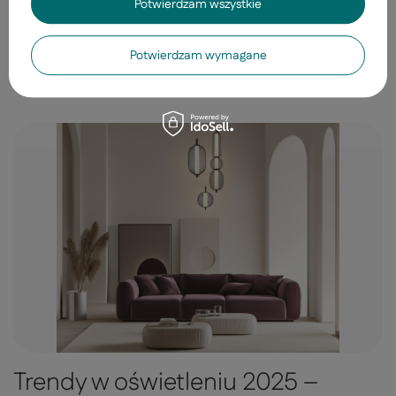
spędzania w niej czasu? Dobra wiadomość jest taka, że
Potwierdzam wszystkie
nie potrzebujesz generalnego remontu ani magicznej
różdżki.
Potwierdzam wymagane
Czytaj więcej
Trendy w oświetleniu 2025 –