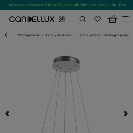
Darmowa dostawa
od 399 zł
Wysyłka
24h
Rabaty w koszyku do
-10%
Strona główna
Lampy do salonu
Lampa wisząca Lune okrągła podwójna