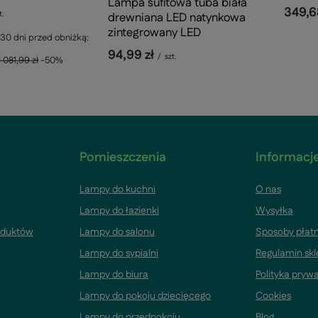
Lampa sufitowa tuba biała
349,6
t.
drewniana LED natynkowa
zintegrowany LED
 30 dni przed obniżką:
94,99 zł
/
szt.
1 081,99 zł
-50%
Pomieszczenia
Informacje
Lampy do kuchni
O nas
Lampy do łazienki
Wysyłka
oduktów
Lampy do salonu
Sposoby płatn
Lampy do sypialni
Regulamin sk
Lampy do biura
Polityka pryw
Lampy do pokoju dziecięcego
Cookies
Lampy do przedpokoju
Blog