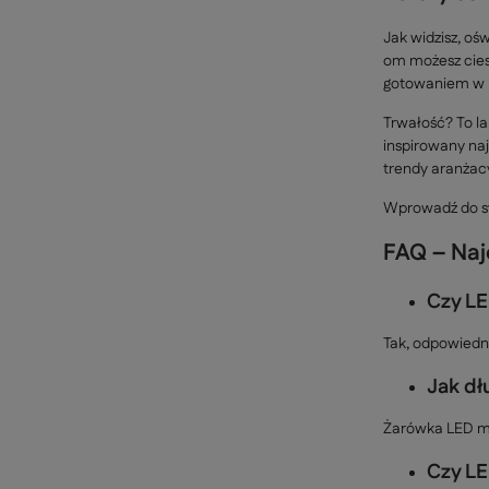
Jak widzisz, oś
om możesz ciesz
gotowaniem w 
Trwałość? To la
inspirowany na
trendy aranżac
Wprowadź do swo
FAQ – Naj
Czy LE
Tak, odpowiedn
Jak dł
Żarówka LED mo
Czy LE