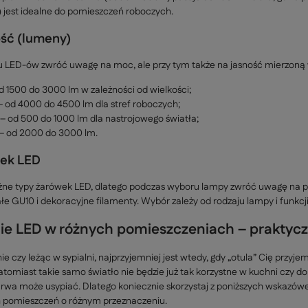
jest idealne do pomieszczeń roboczych.
ość (lumeny)
 LED-ów zwróć uwagę na moc, ale przy tym także na jasność mierzoną 
d 1500 do 3000 lm w zależności od wielkości;
– od 4000 do 4500 lm dla stref roboczych;
 – od 500 do 1000 lm dla nastrojowego światła;
 – od 2000 do 3000 lm.
wek LED
żne typy żarówek LED, dlatego podczas wyboru lampy zwróć uwagę na
e GU10 i dekoracyjne filamenty. Wybór zależy od rodzaju lampy i funkcji
ie LED w różnych pomieszczeniach – praktyc
ie czy leżąc w sypialni, najprzyjemniej jest wtedy, gdy „otula” Cię przyje
tomiast takie samo światło nie będzie już tak korzystne w kuchni czy do
barwa może usypiać. Dlatego koniecznie skorzystaj z poniższych wskazó
 pomieszczeń o różnym przeznaczeniu.