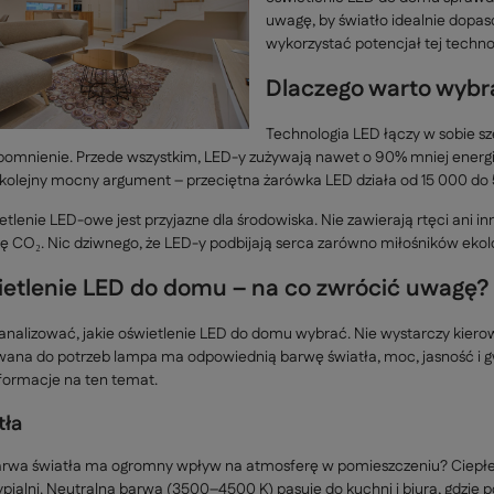
uwagę, by światło idealnie dopaso
wykorzystać potencjał tej technol
Dlaczego warto wybr
Technologia LED łączy w sobie sze
mnienie. Przede wszystkim, LED-y zużywają nawet o 90% mniej energii n
 kolejny mocny argument – przeciętna żarówka LED działa od 15 000 do 50
etlenie LED-owe jest przyjazne dla środowiska. Nie zawierają rtęci ani 
ę CO₂. Nic dziwnego, że LED-y podbijają serca zarówno miłośników ekolo
ietlenie LED do domu – na co zwrócić uwagę?
eanalizować, jakie oświetlenie LED do domu wybrać. Nie wystarczy kie
na do potrzeb lampa ma odpowiednią barwę światła, moc, jasność i gwin
formacje na ten temat.
tła
barwa światła ma ogromny wpływ na atmosferę w pomieszczeniu? Ciepłe ś
 sypialni. Neutralna barwa (3500–4500 K) pasuje do kuchni i biura, gdzie