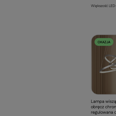
Większość LED-
OKAZJA
Lampa wiszą
obręcz chr
regulowana d