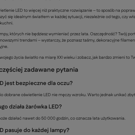
wietlenie LED to więcej niż praktyczne rozwiązanie – to sposób na popr
yć się idealnym światłem w każdej sytuacji, niezależnie od tego, czy w
kuchni.
mpy, których nie będziesz wymieniać przez lata. Oszczędność? Twój port
jnowszymi trendami – wystarczy, że poznasz taśmy, dekoracyjne filament
yjne.
jego życia światło na miarę XXI wieku i zobacz, jak bardzo zmieni to T
częściej zadawane pytania
D jest bezpieczne dla oczu?
io dobrane oświetlenie LED nie męczy wzroku. Warto jednak unikać zbyt
ugo działa żarówka LED?
że działać nawet do 50 000 godzin, co oznacza lata użytkowania.
D pasuje do każdej lampy?