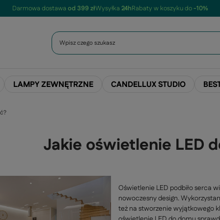
Darmowa dostawa
od 399 zł
Wysyłka
24h
Rabaty w koszyku do
-10%
LAMPY ZEWNĘTRZNE
CANDELLUX STUDIO
BES
ać?
Jakie oświetlenie LED
Oświetlenie LED podbiło serca wi
nowoczesny design. Wykorzystani
też na stworzenie wyjątkowego k
oświetlenie LED do domu sprawdz