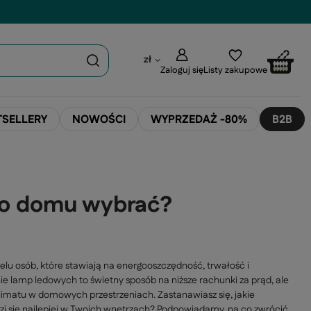
zł
Zaloguj się
Listy zakupowe
TSELLERY
NOWOŚCI
WYPRZEDAŻ -80%
B2B
 do domu wybrać?
elu osób, które stawiają na energooszczędność, trwałość i
e lamp ledowych to świetny sposób na niższe rachunki za prąd, ale
limatu w domowych przestrzeniach. Zastanawiasz się, jakie
i się najlepiej w Twoich wnętrzach? Podpowiadamy, na co zwrócić