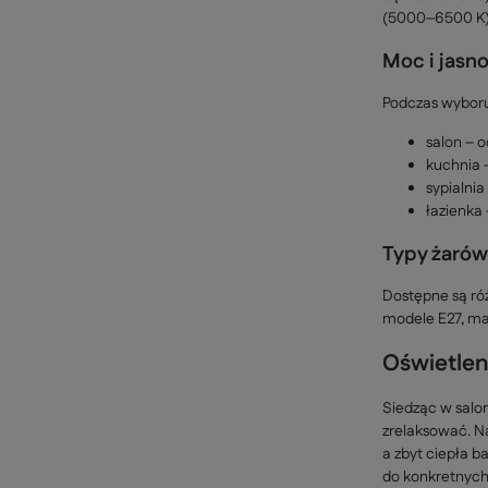
(5000–6500 K) 
Moc i jasn
Podczas wyboru
salon – o
kuchnia 
sypialnia
łazienka
Typy żaró
Dostępne są ró
modele E27, mał
Oświetlen
Siedząc w salon
zrelaksować. Na
a zbyt ciepła 
do konkretnych