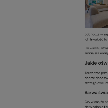
odchodzą w zapo
Ich trwałość to
Co więcej, oświ
zmniejsza emisj
Jakie ośw
Teraz czas prz
dobrze dopasowa
szczegółowe in
Barwa świa
Czy wiesz, że 
się w salonie i