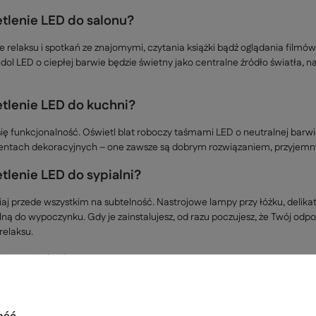
etlenie LED do salonu?
e relaksu i spotkań ze znajomymi, czytania książki bądź oglądania filmó
dol LED o ciepłej barwie będzie świetny jako centralne źródło światła, 
etlenie LED do kuchni?
się funkcjonalność. Oświetl blat roboczy taśmami LED o neutralnej barwi
entach dekoracyjnych – one zawsze są dobrym rozwiązaniem, przyjemny
tlenie LED do sypialni?
iaj przede wszystkim na subtelność. Nastrojowe lampy przy łóżku, delika
ną do wypoczynku. Gdy je zainstalujesz, od razu poczujesz, że Twój odpo
relaksu.
e LED w łazience
 przede wszystkim światła odpornego na wilgoć, gdyż jej tam nie braku
 do naturalnego światła dziennego – to istotne, jeśli w łazience golisz si