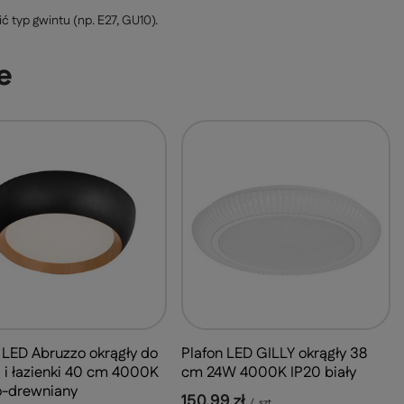
typ gwintu (np. E27, GU10).
e
 LED Abruzzo okrągły do
Plafon LED GILLY okrągły 38
 i łazienki 40 cm 4000K
cm 24W 4000K IP20 biały
o-drewniany
150,99 zł
/
szt.