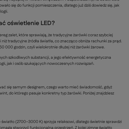
wało się do funkcji pomieszczenia, dlatego już dziś dowiedz się, jak
ogii.
ać oświetlenie LED?
reg zalet, które sprawiają, że tradycyjne żarówki coraz szybciej
iż tradycyjne źródła światła, co znacząco obniża rachunki za prąd.
 000 godzin, czyli wielokrotnie dłużej niż żarówki żarowe.
innych szkodliwych substancji, a jego efektywność energetyczna
gii, jak i osób szukających nowoczesnych rozwiązań.
rować się samym designem, czego warto mieć świadomość, gdyż
t, do którego pasuje konkretny typ żarówki. Poniżej znajdziesz
wiatło (2700–3000 K) sprzyja relaksowi, dlatego świetnie sprawdzi
 pomaga stworzyć funkcjonalną przestrzeń. Z kolei zimne światło