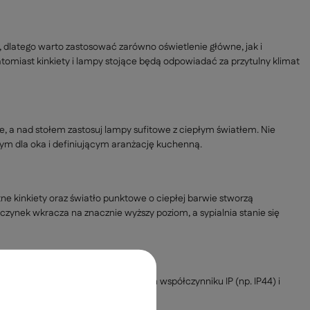
w, dlatego warto zastosować zarówno oświetlenie główne, jak i
natomiast kinkiety i lampy stojące będą odpowiadać za przytulny klimat
e, a nad stołem zastosuj lampy sufitowe z ciepłym światłem. Nie
m dla oka i definiującym aranżację kuchenną.
tne kinkiety oraz światło punktowe o ciepłej barwie stworzą
czynek wkracza na znacznie wyższy poziom, a sypialnia stanie się
je. Wybieraj zatem LED-y o wysokim współczynniku IP (np. IP44) i
ę lub wykonujesz makijaż.