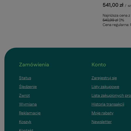
541,00 zł
/
sz
Najniższa cena z
540,99 zł
0%
Cena regularna:
Zamówienia
Konto
Status
Zarejestruj się
Śledzenie
Listy zakupowe
Zwrot
Lista zakupionych pr
Wymiana
Historia transakcji
Reklamacje
Moje rabaty
Koszyk
Newsletter
Kontakt