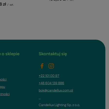
8 zł
/
szt.
 o sklepie
Skontaktuj się
+22 101 00 97
ości
+48 604 139 886
lepu
bok@candellux.com.pl
atności
_
Candellux Lighting Sp. z o.o.