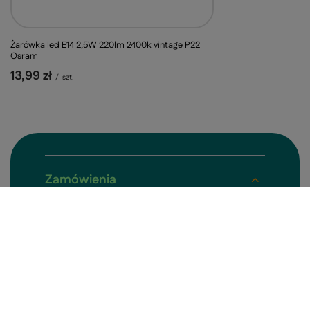
Żarówka led E14 2,5W 220lm 2400k vintage P22
Osram
13,99 zł
/
szt.
Zamówienia
Status
Śledzenie
Zwrot
Wymiana
Reklamacje