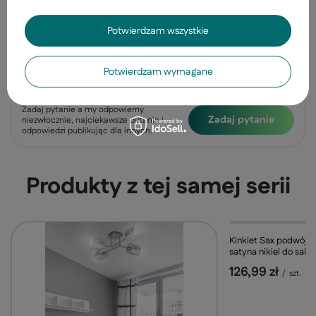
Gwarancja
Potwierdzam wszystkie
Opinie
(0)
Potwierdzam wymagane
Potrzebujesz pomocy? Masz pytania?
Zadaj pytanie a my odpowiemy
Zadaj pytanie
niezwłocznie, najciekawsze pytania i
odpowiedzi publikując dla innych.
Produkty z tej samej serii
Kinkiet Sax podwójn
satyna nikiel do salo
126,99 zł
/
szt.