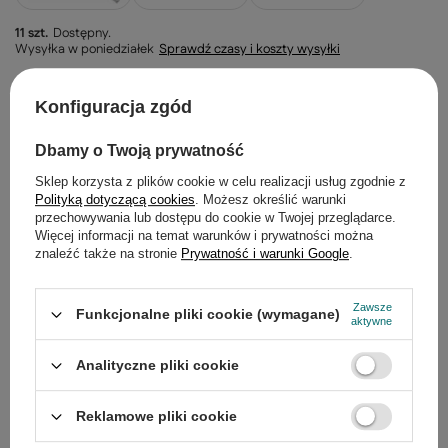
11 szt.
Dostępny
Wysyłka
w poniedziałek
Sprawdź czasy i koszty wysyłki
-
+
Konfiguracja zgód
Dbamy o Twoją prywatność
DODAJ DO KOSZYKA
Sklep korzysta z plików cookie w celu realizacji usług zgodnie z
Polityką dotyczącą cookies
. Możesz określić warunki
przechowywania lub dostępu do cookie w Twojej przeglądarce.
30
dni na łatwy zwrot
Więcej informacji na temat warunków i prywatności można
Bezpieczne zakupy
znaleźć także na stronie
Prywatność i warunki Google
.
Zawsze
Funkcjonalne pliki cookie (wymagane)
aktywne
Opis
Analityczne pliki cookie
Szczegółowe dane
Reklamowe pliki cookie