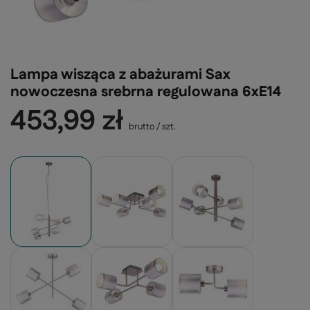
Lampa wisząca z abażurami Sax
nowoczesna srebrna regulowana 6xE14
453,99 zł
brutto
/
szt.