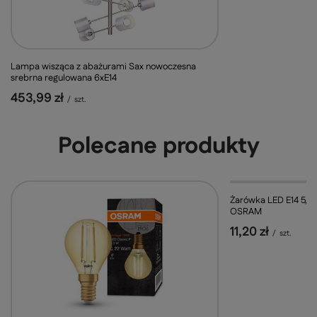
Lampa wisząca z abażurami Sax nowoczesna
srebrna regulowana 6xE14
453,99 zł
/
szt.
Polecane produkty
Żarówka LED E14 5,
OSRAM
11,20 zł
/
szt.