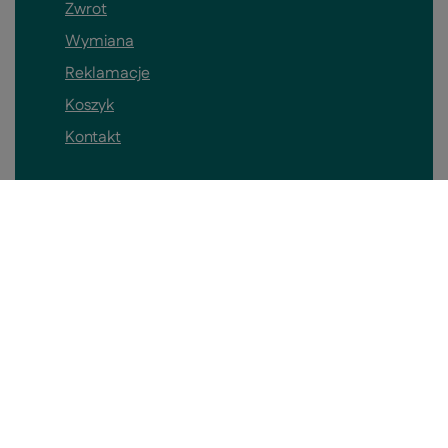
Zwrot
Wymiana
Reklamacje
Koszyk
Kontakt
Konto
Pomieszczenia
Informacje o sklepie
Skontaktuj się