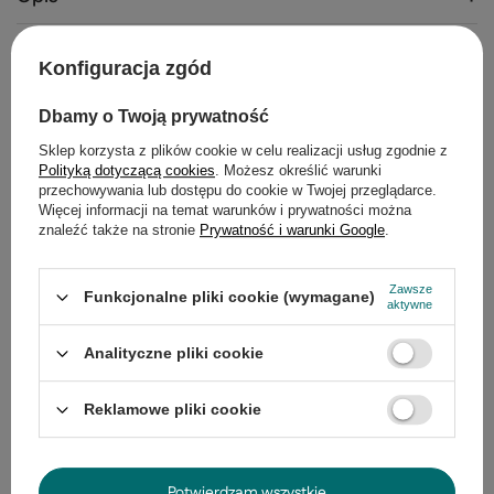
Szczegółowe dane
Konfiguracja zgód
Gwarancja
Dbamy o Twoją prywatność
Opinie
(0)
Sklep korzysta z plików cookie w celu realizacji usług zgodnie z
Polityką dotyczącą cookies
. Możesz określić warunki
przechowywania lub dostępu do cookie w Twojej przeglądarce.
Więcej informacji na temat warunków i prywatności można
znaleźć także na stronie
Prywatność i warunki Google
.
Potrzebujesz pomocy? Masz pytania?
Zadaj pytanie a my odpowiemy
Zadaj pytanie
niezwłocznie, najciekawsze pytania i
Zawsze
Funkcjonalne pliki cookie (wymagane)
odpowiedzi publikując dla innych.
aktywne
Analityczne pliki cookie
Produkty z tej samej serii
Reklamowe pliki cookie
Lampa wisząca z ab
srebrna regulowana 
Potwierdzam wszystkie