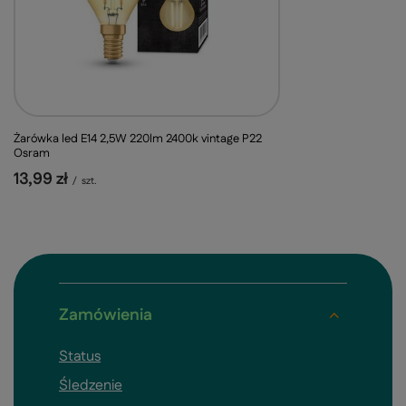
Żarówka led E14 2,5W 220lm 2400k vintage P22
Osram
13,99 zł
/
szt.
Zamówienia
Status
Śledzenie