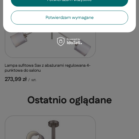
453,99 zł
/
szt.
Potwierdzam wymagane
Lampa sufitowa Sax z abażurami regulowana 4-
punktowa do salonu
273,99 zł
/
szt.
Ostatnio oglądane