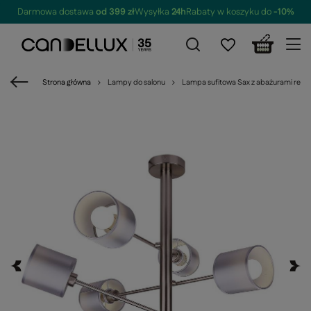
Darmowa dostawa
od 399 zł
Wysyłka
24h
Rabaty w koszyku do
-10%
Strona główna
Lampy do salonu
Lampa sufitowa Sax z abażurami regu