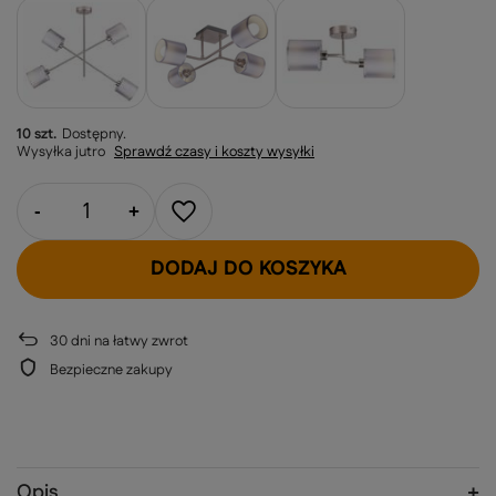
10 szt.
Dostępny
Wysyłka
jutro
Sprawdź czasy i koszty wysyłki
-
+
DODAJ DO KOSZYKA
30
dni na łatwy zwrot
Bezpieczne zakupy
Opis