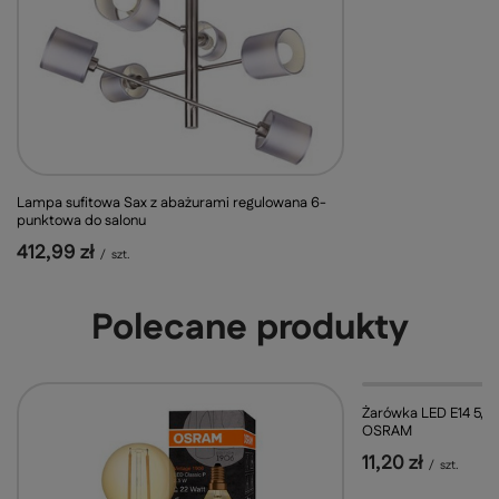
Lampa sufitowa Sax z abażurami regulowana 6-
punktowa do salonu
412,99 zł
/
szt.
Polecane produkty
Żarówka LED E14 5,
OSRAM
11,20 zł
/
szt.