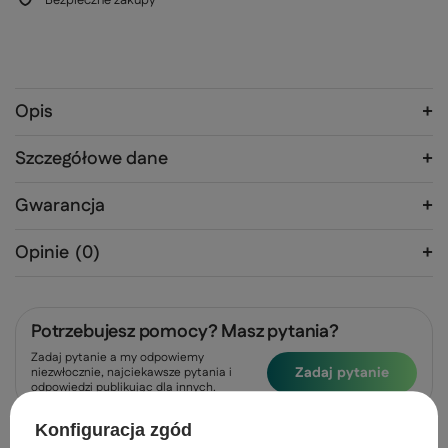
Bezpieczne zakupy
Opis
Szczegółowe dane
Gwarancja
Opinie
(0)
Potrzebujesz pomocy? Masz pytania?
Zadaj pytanie a my odpowiemy
Zadaj pytanie
niezwłocznie, najciekawsze pytania i
odpowiedzi publikując dla innych.
Konfiguracja zgód