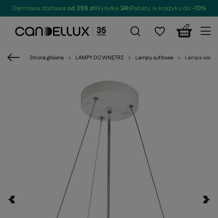
Darmowa dostawa
od 399 zł
Wysyłka
24h
Rabaty w koszyku do
-10%
Strona główna
LAMPY DO WNĘTRZ
Lampy sufitowe
Lampa wisząc