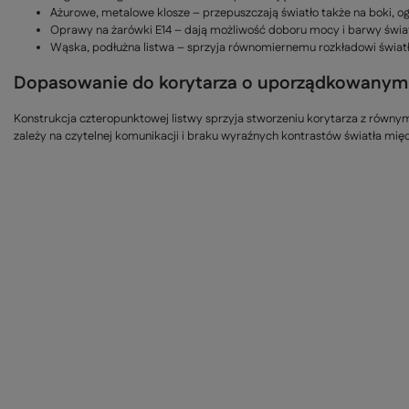
Ażurowe, metalowe klosze – przepuszczają światło także na boki, ogr
Oprawy na żarówki E14 – dają możliwość doboru mocy i barwy świat
Wąska, podłużna listwa – sprzyja równomiernemu rozkładowi światł
Dopasowanie do korytarza o uporządkowanym 
Konstrukcja czteropunktowej listwy sprzyja stworzeniu korytarza z równym
zależy na czytelnej komunikacji i braku wyraźnych kontrastów światła mię