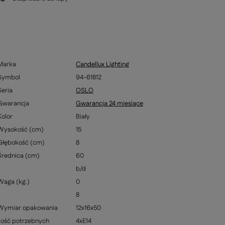
Marka
Candellux Lighting
Symbol
94-61812
Seria
OSLO
Gwarancja
Gwarancja 24 miesiące
Kolor
Biały
Wysokość (cm)
15
Głębokość (cm)
8
Średnica (cm)
60
b/d
Waga (kg.)
0
8
Wymiar opakowania
12x16x50
Ilość potrzebnych
4xE14