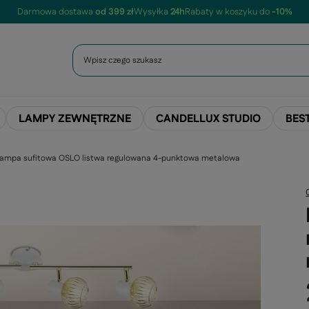
Darmowa dostawa
od 399 zł
Wysyłka
24h
Rabaty w koszyku do
-10%
LAMPY ZEWNĘTRZNE
CANDELLUX STUDIO
BES
ampa sufitowa OSLO listwa regulowana 4-punktowa metalowa