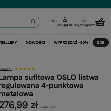
zł
Zaloguj się
Listy zakupowe
TSELLERY
NOWOŚCI
WYPRZEDAŻ -80%
B2B
Opinie (1)
Lampa sufitowa OSLO listwa
regulowana 4-punktowa
metalowa
276,99 zł
brutto
/
szt.