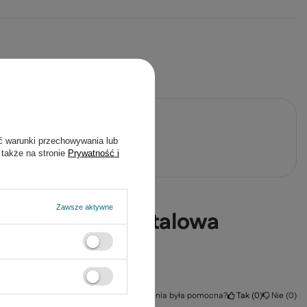
j pytanie
ć warunki przechowywania lub
 także na stronie
Prywatność i
Zawsze aktywne
 4-punktowa metalowa
Czy opinia była pomocna?
Tak
0
Nie
0