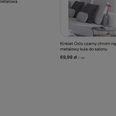
metalowa
Kinkiet Oslo czarny chrom r
metalowy kula do salonu
69,99 zł
/
szt.