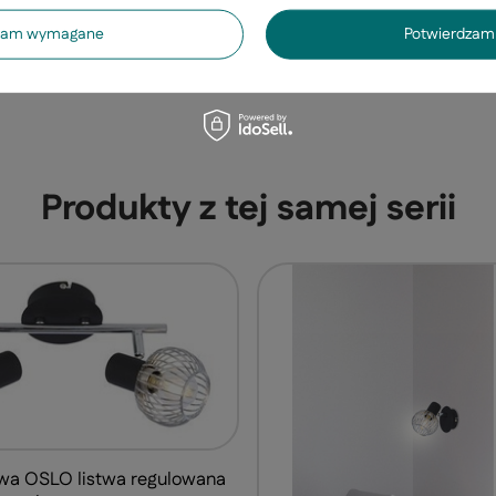
dzam wymagane
Potwierdzam 
Produkty z tej samej serii
wa OSLO listwa regulowana