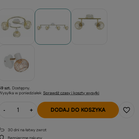
59 szt.
Dostępny
Wysyłka
w poniedziałek
Sprawdź czasy i koszty wysyłki
DODAJ DO KOSZYKA
-
+
30
dni na łatwy zwrot
Bezpieczne zakupy