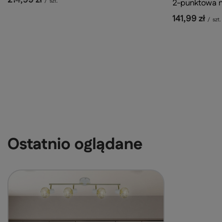
/
szt.
2-punktowa 
141,99 zł
/
szt.
Ostatnio oglądane