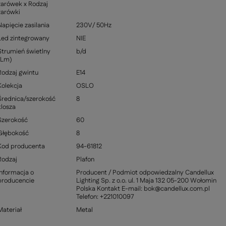
żarówek x Rodzaj
żarówki
Napięcie zasilania
230V/ 50Hz
Led zintegrowany
NIE
Strumień świetlny
b/d
(Lm)
Rodzaj gwintu
E14
Kolekcja
OSLO
Średnica/szerokość
8
klosza
Szerokość
60
Głębokość
8
Kod producenta
94-61812
Rodzaj
Plafon
Informacja o
Producent / Podmiot odpowiedzalny Candellux
producencie
Lighting Sp. z o.o. ul. 1 Maja 132 05-200 Wołomin
Polska Kontakt E-mail: bok@candellux.com.pl
Telefon: +221010097
Materiał
Metal