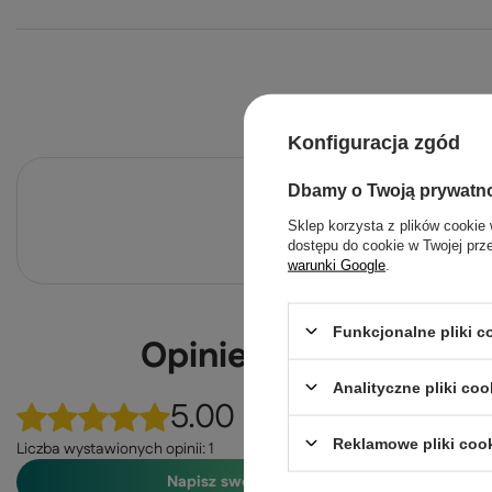
Konfiguracja zgód
Dbamy o Twoją prywatn
Po
Sklep korzysta z plików cookie 
Zadaj pytanie a my odpowiemy ni
dostępu do cookie w Twojej prz
warunki Google
.
Funkcjonalne pliki 
Opinie o Lampa sufi
Analityczne pliki coo
5.00
Reklamowe pliki coo
Liczba wystawionych opinii: 1
Napisz swoją opinię