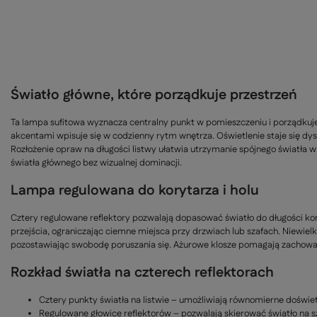
Światło główne, które porządkuje przestrzeń
Ta lampa sufitowa wyznacza centralny punkt w pomieszczeniu i porządkuje j
akcentami wpisuje się w codzienny rytm wnętrza. Oświetlenie staje się dys
Rozłożenie opraw na długości listwy ułatwia utrzymanie spójnego światła w
światła głównego bez wizualnej dominacji.
Lampa regulowana do korytarza i holu
Cztery regulowane reflektory pozwalają dopasować światło do długości ko
przejścia, ograniczając ciemne miejsca przy drzwiach lub szafach. Niewie
pozostawiając swobodę poruszania się. Ażurowe klosze pomagają zachować 
Rozkład światła na czterech reflektorach
Cztery punkty światła na listwie – umożliwiają równomierne doświet
Regulowane głowice reflektorów – pozwalają skierować światło na sza