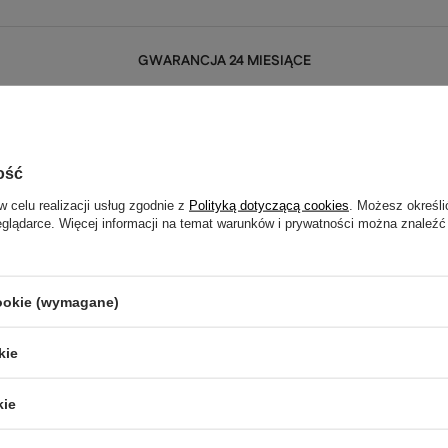
GWARANCJA 24 MIESIĄCE
Gwarancja 24 miesiące
ość
trzebujesz pomocy? Masz pytania?
Zada
w celu realizacji usług zgodnie z
Polityką dotyczącą cookies
. Możesz określi
ezwłocznie, najciekawsze pytania i odpowiedzi publikując dla
eglądarce. Więcej informacji na temat warunków i prywatności można znaleźć
innych.
cookie (wymagane)
towa OSLO listwa regulowana
kie
5/5
Opinia potwierdzona zakupem
Super
kie
2020-05-13
Marta, Siedlce