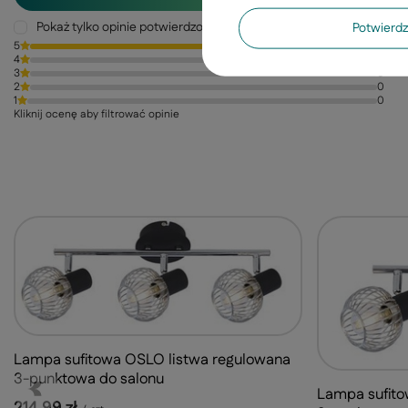
Pokaż tylko opinie potwierdzone zakupem
Potwier
5
1
4
0
3
0
2
0
1
0
Kliknij ocenę aby filtrować opinie
Lampa sufitowa OSLO listwa regulowana
3-punktowa do salonu
Lampa sufito
214,99 zł