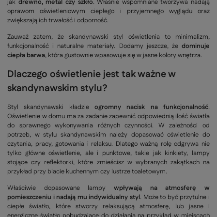
jak
drewno, metal czy szkło
. Właśnie wspomniane tworzywa nadają
oprawom oświetleniowym ciepłego i przyjemnego wyglądu oraz
zwiększają ich trwałość i odporność.
Zauważ zatem, że skandynawski styl oświetlenia to minimalizm,
funkcjonalność i naturalne materiały. Dodamy jeszcze, że
dominuje
ciepła barwa
, która gustownie wpasowuje się w jasne kolory wnętrza.
Dlaczego oświetlenie jest tak ważne w
skandynawskim stylu?
Styl skandynawski kładzie
ogromny nacisk na funkcjonalność
.
Oświetlenie w domu ma za zadanie zapewnić odpowiednią ilość światła
do sprawnego wykonywania różnych czynności. W zależności od
potrzeb, w stylu skandynawskim należy dopasować oświetlenie do
czytania, pracy, gotowania i relaksu. Dlatego ważną rolę odgrywa nie
tylko główne oświetlenie, ale i punktowe, takie jak kinkiety, lampy
stojące czy reflektorki, które zmieścisz w wybranych zakątkach na
przykład przy blacie kuchennym czy lustrze toaletowym.
Właściwie dopasowane lampy
wpływają na atmosferę w
pomieszczeniu i nadają mu indywidualny styl
. Może to być przytulne i
ciepłe światło, które stworzy relaksującą atmosferę, lub jasne i
energiczne światło pobudzające do działania na przykład w miejscach