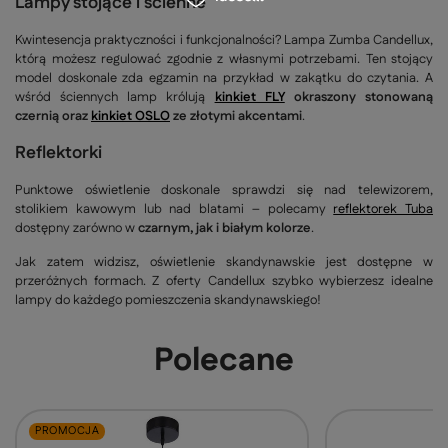
Lampy stojące i ścienne
Kwintesencja praktyczności i funkcjonalności? Lampa Zumba Candellux,
którą możesz regulować zgodnie z własnymi potrzebami. Ten stojący
model doskonale zda egzamin na przykład w zakątku do czytania. A
wśród ściennych lamp królują
kinkiet FLY
okraszony stonowaną
czernią oraz
kinkiet OSLO
ze złotymi akcentami
.
Reflektorki
Punktowe oświetlenie doskonale sprawdzi się nad telewizorem,
stolikiem kawowym lub nad blatami – polecamy
reflektorek Tuba
dostępny zarówno w
czarnym, jak i białym kolorze
.
Jak zatem widzisz, oświetlenie skandynawskie jest dostępne w
przeróżnych formach. Z oferty Candellux szybko wybierzesz idealne
lampy do każdego pomieszczenia skandynawskiego!
Polecane
PROMOCJA