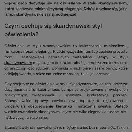
więcej osób decyduje się na oświetlenie w stylu skandynawskim,
które zachwyca minimalistyczną elegancją. Dzisiaj dowiesz się, jakie
lampy skandynawskie są najmodniejsze!
Czym cechuje się skandynawski styl
oświetlenia?
Oświetlenie w stylu skandynawskim to kwintesencja
minimalizmu,
funkcjonalności i elegancji
. Przede wszystkim ten typ cechuje prostota
form i zastosowanie naturalnych materiałów.
Lampy w stylu
skandynawskim
mają często proste kształty i geometryczne formy oraz
ograniczoną ilość zdobień. Dominują w nich białe i szare barwy, które
odbijają światło, a także naturalne materiały, takie jak drewno.
Gdy spojrzysz na oświetlenie w stylu skandynawskim, od razu dojrzysz
duży nacisk na
funkcjonalność
. Lampy są projektowane z myślą o ich
praktycznym zastosowaniu i spełnieniu konkretnych potrzeb.
Skandynawskie oprawy oświetleniowe są często regulowane i
umożliwiają dostosowanie kierunku i natężenia światła
. Dlatego
właśnie oświetlenie skandynawskie jest nie tylko eleganckie i ładne, ale i
nadzwyczaj funkcjonalne.
Skandynawski styl oświetlenia nie mógłby istnieć bez materiałów, takich