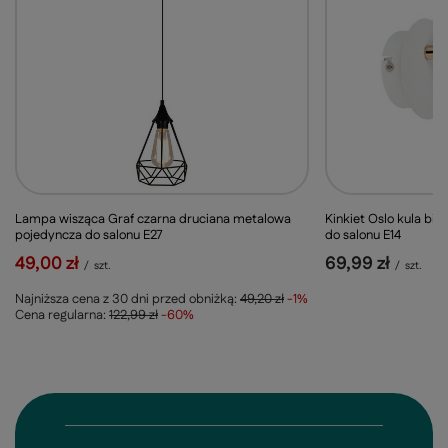
Lampa wisząca Graf czarna druciana metalowa
Kinkiet Oslo kula bi
pojedyncza do salonu E27
do salonu E14
49,00 zł
69,99 zł
/
szt.
/
szt.
Najniższa cena z 30 dni przed obniżką:
49,20 zł
-1%
Cena regularna:
122,99 zł
-60%