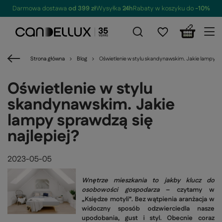
Darmowa dostawa
od 399 zł
Wysyłka
24h
Rabaty w koszyku do
-10%
Strona główna
Blog
Oświetlenie w stylu skandynawskim. Jakie lampy spr
Oświetlenie w stylu
skandynawskim. Jakie
lampy sprawdzą się
najlepiej?
2023-05-05
Wnętrze mieszkania to jakby klucz do
osobowości gospodarza
– czytamy w
„Księdze motyli”. Bez wątpienia aranżacja w
widoczny sposób odzwierciedla nasze
upodobania, gust i styl. Obecnie coraz