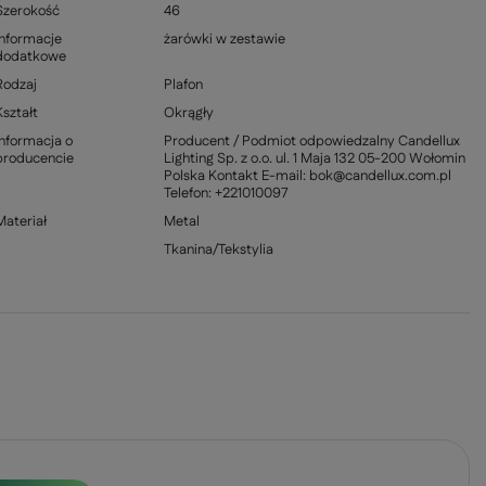
Szerokość
46
Informacje
żarówki w zestawie
dodatkowe
Rodzaj
Plafon
Kształt
Okrągły
Informacja o
Producent / Podmiot odpowiedzalny Candellux
producencie
Lighting Sp. z o.o. ul. 1 Maja 132 05-200 Wołomin
Polska Kontakt E-mail: bok@candellux.com.pl
Telefon: +221010097
Materiał
Metal
Tkanina/Tekstylia