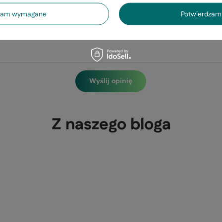
dzam wymagane
Potwierdzam 
Wyślij opinię
Z naszego bloga