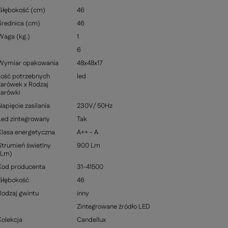
Głębokość (cm)
46
Średnica (cm)
46
Waga (kg.)
1
6
Wymiar opakowania
48x48x17
Ilość potrzebnych
led
żarówek x Rodzaj
żarówki
Napięcie zasilania
230V/ 50Hz
Led zintegrowany
Tak
Klasa energetyczna
A++ - A
Strumień świetlny
900 Lm
(Lm)
Kod producenta
31-41500
Głębokość
46
Rodzaj gwintu
inny
Zintegrowane źródło LED
Kolekcja
Candellux