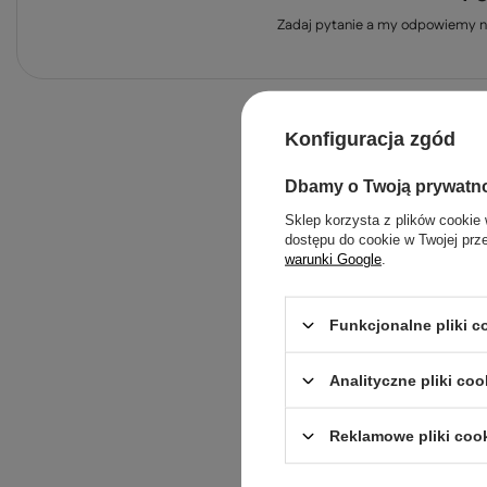
Zadaj pytanie a my odpowiemy ni
Konfiguracja zgód
Dbamy o Twoją prywatn
Sklep korzysta z plików cookie 
dostępu do cookie w Twojej prz
warunki Google
.
Treść twojej opinii
Funkcjonalne pliki 
Analityczne pliki coo
Reklamowe pliki coo
Dodaj własne zdjęci