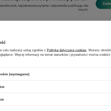
Zada
ezwłocznie, najciekawsze pytania i odpowiedzi publikując dla
innych.
Napisz swoją opinię
ość
Twoja ocena:
5/5
w celu realizacji usług zgodnie z
Polityką dotyczącą cookies
. Możesz określi
eglądarce. Więcej informacji na temat warunków i prywatności można znaleźć
cookie (wymagane)
kie
kie
e produktu: