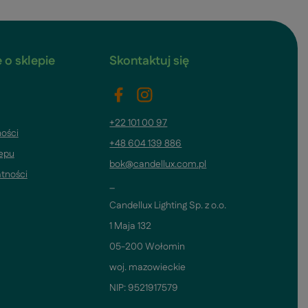
 o sklepie
Skontaktuj się
+22 101 00 97
ości
+48 604 139 886
lepu
bok@candellux.com.pl
atności
_
Candellux Lighting Sp. z o.o.
1 Maja 132
05-200 Wołomin
woj. mazowieckie
NIP: 9521917579