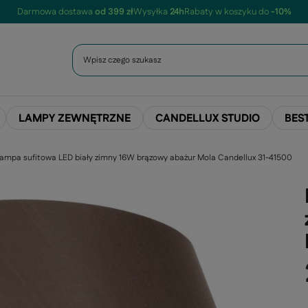
Darmowa dostawa
od 399 zł
Wysyłka
24h
Rabaty w koszyku do
-10%
LAMPY ZEWNĘTRZNE
CANDELLUX STUDIO
BES
ampa sufitowa LED biały zimny 16W brązowy abażur Mola Candellux 31-41500