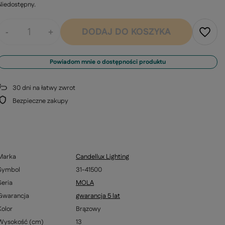
Niedostępny
DODAJ DO KOSZYKA
-
+
Powiadom mnie o dostępności produktu
30
dni na łatwy zwrot
Bezpieczne zakupy
Marka
Candellux Lighting
Symbol
31-41500
Seria
MOLA
Gwarancja
gwarancja 5 lat
Kolor
Brązowy
Wysokość (cm)
13