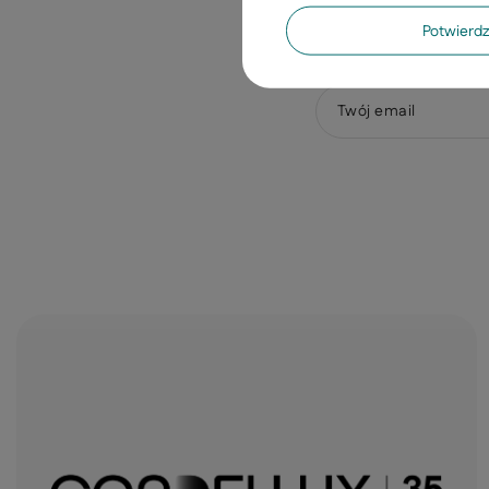
Potwier
Twoje imię
Twój email