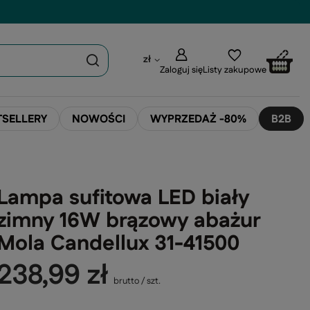
zł
Zaloguj się
Listy zakupowe
TSELLERY
NOWOŚCI
WYPRZEDAŻ -80%
B2B
Lampa sufitowa LED biały
zimny 16W brązowy abażur
Mola Candellux 31-41500
238,99 zł
brutto
/
szt.