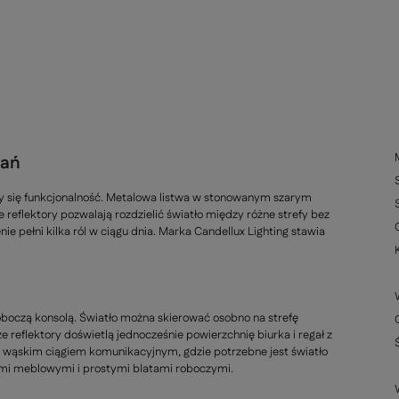
dań
y się funkcjonalność. Metalowa listwa w stonowanym szarym
e reflektory pozwalają rozdzielić światło między różne strefy bez
e pełni kilka ról w ciągu dnia. Marka Candellux Lighting stawia
boczą konsolą. Światło można skierować osobno na strefę
reflektory doświetlą jednocześnie powierzchnię biurka i regał z
 wąskim ciągiem komunikacyjnym, gdzie potrzebne jest światło
ami meblowymi i prostymi blatami roboczymi.