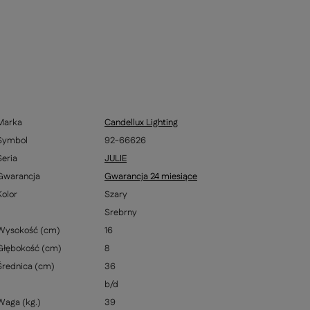
Marka
Candellux Lighting
Symbol
92-66626
Seria
JULIE
Gwarancja
Gwarancja 24 miesiące
Kolor
Szary
Srebrny
Wysokość (cm)
16
Głębokość (cm)
8
Średnica (cm)
36
b/d
Waga (kg.)
39