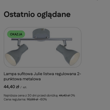
Ostatnio oglądane
OKAZJA
Lampa sufitowa Julie listwa regulowana 2-
punktowa metalowa
44,40 zł
/
szt.
Najniższa cena z 30 dni przed obniżką:
44,40 zł
0%
Cena regularna:
110,99 zł
-60%