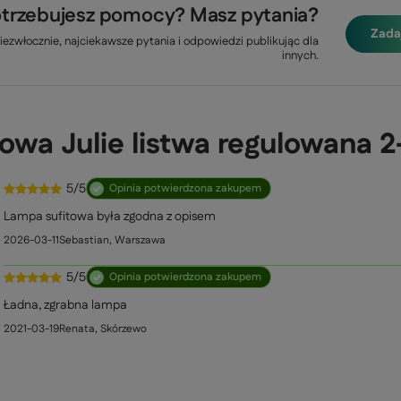
trzebujesz pomocy? Masz pytania?
Zada
ezwłocznie, najciekawsze pytania i odpowiedzi publikując dla
innych.
towa Julie listwa regulowana
5/5
Opinia potwierdzona zakupem
Lampa sufitowa była zgodna z opisem
2026-03-11
Sebastian, Warszawa
5/5
Opinia potwierdzona zakupem
Ładna, zgrabna lampa
2021-03-19
Renata, Skórzewo