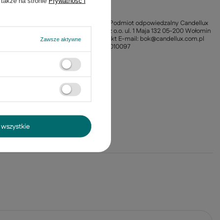
 także na stronie
Prywatność i
Głębokość
8
Informacja o
Producent / Podmiot odpowiedzalny Candellux
producencie
Lighting Sp. z o.o. ul. 1 Maja 132 05-200 Wołomin
Polska Kontakt E-mail: bok@candellux.com.pl
Zawsze aktywne
Telefon: +221010097
Materiał
Metal
wszystkie