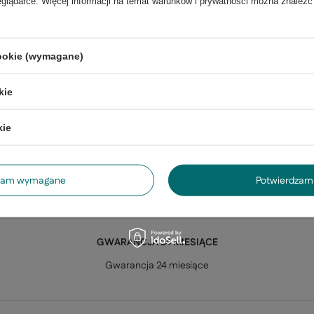
eglądarce. Więcej informacji na temat warunków i prywatności można znaleźć
cookie (wymagane)
kie
kie
dzam wymagane
Potwierdzam 
GWARANCJA 24 MIESIĄCE
Gwarancja 24 miesiące