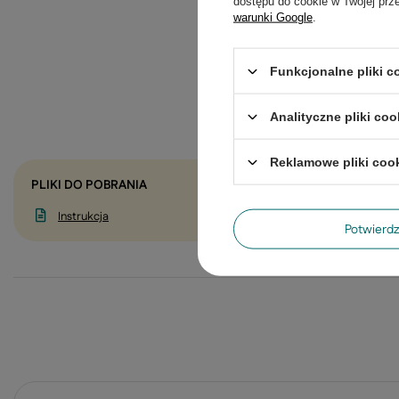
dostępu do cookie w Twojej prz
warunki Google
.
Funkcjonalne pliki 
Analityczne pliki coo
Reklamowe pliki coo
PLIKI DO POBRANIA
Instrukcja
Potwier