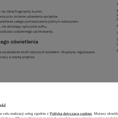
k na różne fragmenty kuchni.
nia przy zmianie ustawienia sprzętów.
świetlanie całego pomieszczenia późnym wieczorem.
nie obniżając optycznie sufitu.
w podczas codziennego użytkowania.
ego oświetlenia
ne wydzielenie stref roboczych światłem. Skupione, regulowane
racy a resztą wnętrza.
ość
w celu realizacji usług zgodnie z
Polityką dotyczącą cookies
. Możesz określi