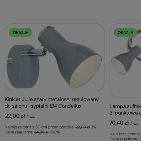
OKAZJA
OKAZJA
Kinkiet Julie szary metalowy regulowany
do salonu i sypialni E14 Candellux
Lampa sufitow
3-punktowa d
22,00 zł
/
szt.
70,40 zł
/
szt.
Najniższa cena z 30 dni przed obniżką:
22,00 zł
0%
Cena regularna:
54,99 zł
-60%
Najniższa cena z
Cena regularna:
1