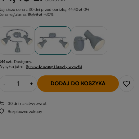
brutto
/
szt.
Najniższa cena z 30 dni przed obniżką:
44,40 zł
0%
Cena regularna:
110,99 zł
-60%
344 szt.
Dostępny
Wysyłka
jutro
Sprawdź czasy i koszty wysyłki
DODAJ DO KOSZYKA
-
+
30
dni na łatwy zwrot
Bezpieczne zakupy