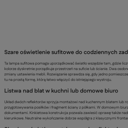
Szare oświetlenie sufitowe do codziennych za
Ta lampa sufitowa pomaga uporządkować światło wszędzie tam, gdzie licz
kolorze dyskretnie porządkuje przestrzeń na suficie lub ścianie. Dwa osobn
zmiany ustawienia mebli. Rozwiązanie sprawdza się, gdy jedno pomieszczeni
tu na prostą formę, którą łatwo włączyć do istniejącego wystroju.
Listwa nad blat w kuchni lub domowe biuro
Układ dwóch reflektorów sprzyja montażowi nad kuchennym blatem lub ro
przygotowywania posiłków i fragment ściany z półkami. W domowym biurze 
dokumentami. Kinkietowa konstrukcja pozwala zawiesić oprawę także nad
kierunkowe. Neutralne wykończenie dobrze współgra z klasycznymi front