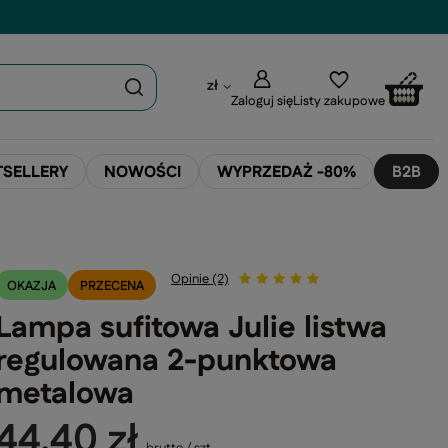
zł
Zaloguj się
Listy zakupowe
TSELLERY
NOWOŚCI
WYPRZEDAŻ -80%
B2B
Opinie (2)
OKAZJA
PRZECENA
Lampa sufitowa Julie listwa
regulowana 2-punktowa
metalowa
44,40 zł