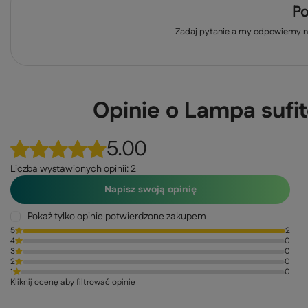
Po
Zadaj pytanie a my odpowiemy ni
Opinie o Lampa sufi
5.00
Liczba wystawionych opinii: 2
Napisz swoją opinię
Pokaż tylko opinie potwierdzone zakupem
5
2
4
0
3
0
2
0
1
0
Kliknij ocenę aby filtrować opinie