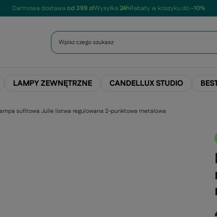
Darmowa dostawa
od 399 zł
Wysyłka
24h
Rabaty w koszyku do
-10%
LAMPY ZEWNĘTRZNE
CANDELLUX STUDIO
BES
ampa sufitowa Julie listwa regulowana 2-punktowa metalowa