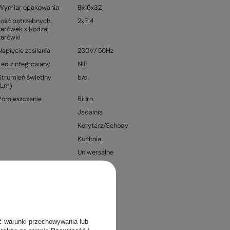
Wymiar opakowania
9x16x32
Ilość potrzebnych
2xE14
żarówek x Rodzaj
żarówki
Napięcie zasilania
230V/ 50Hz
Led zintegrowany
NIE
Strumień świetlny
b/d
(Lm)
Pomieszczenie
Biuro
Jadalnia
Korytarz/Schody
Kuchnia
Uniwersalne
Rodzaj gwintu
E14
Kod producenta
92-66626
Kolekcja
Julie
Średnica/szerokość
4
klosza
ć warunki przechowywania lub
Szerokość
6