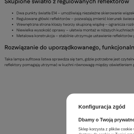
Skupione światło z regulowanych reflektorów
Dwa punkty światła E14 – umożliwiają niezależne skierowanie wiąze
Regulowane główki reflektorów – pozwalają zmienić kierunek świece
Wewnętrzna strona kloszy tworzy skupioną wiązkę – ogranicza roz
Niewielka wysokość oprawy – ułatwia montaż w niższych kuchniach, 
Metalowa konstrukcja – stabilnie utrzymuje ustawienie reflektoró
Rozwiązanie do uporządkowanego, funkcjonaln
Taka lampa sufitowa listwa sprawdza się tam, gdzie potrzebne jest czytel
reflektory pomagają utrzymać w kuchni równowagę między oświetleniem p
Konfiguracja zgód
Dbamy o Twoją prywatn
Sklep korzysta z plików cookie 