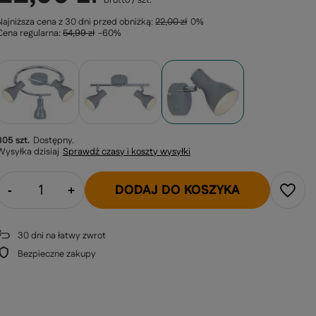
brutto
/
szt.
Najniższa cena z 30 dni przed obniżką:
22,00 zł
0%
Cena regularna:
54,99 zł
-60%
305 szt.
Dostępny
Wysyłka
dzisiaj
Sprawdź czasy i koszty wysyłki
DODAJ DO KOSZYKA
-
+
30
dni na łatwy zwrot
Bezpieczne zakupy