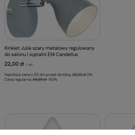
Kinkiet Julie szary metalowy regulowany
do salonu i sypialni E14 Candellux
22,00 zł
/
szt.
Najniższa cena z 30 dni przed obniżką:
22,00 zł
0%
Cena regularna:
54,99 zł
-60%