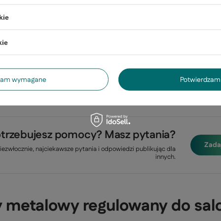
kie
kie
GWARANCJA 24 MIESIĄCE
dzam wymagane
Potwierdzam 
Gwarancja 24 miesiące
trzebujesz pomocy? Masz pytania?
Zada
ezwłocznie, najciekawsze pytania i odpowiedzi publikując dla
innych.
ry metalowy regulowany do salo