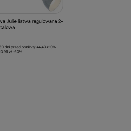
a Julie listwa regulowana 2-
talowa
 30 dni przed obniżką:
44,40 zł
0%
10,99 zł
-60%