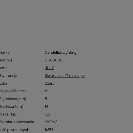
Marka
Candellux Lighting
Symbol
91-66619
Seria
JULIE
Gwarancja
Gwarancja 24 miesiące
Kolor
Szary
Wysokość (cm)
12
Głębokość (cm)
8
Średnica (cm)
14
Waga (kg.)
0,2
Wymiar opakowania
9x12x13
Ilość potrzebnych
1xE14