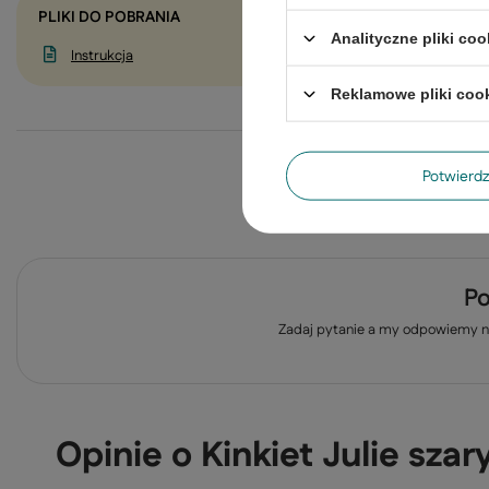
PLIKI DO POBRANIA
Analityczne pliki coo
Instrukcja
Reklamowe pliki coo
Potwier
Po
Zadaj pytanie a my odpowiemy ni
Opinie o Kinkiet Julie sza