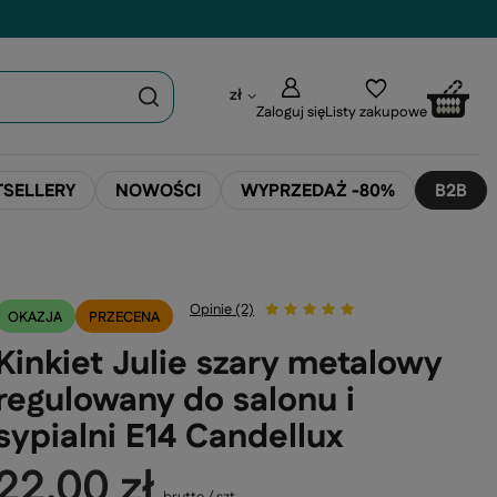
zł
Zaloguj się
Listy zakupowe
TSELLERY
NOWOŚCI
WYPRZEDAŻ -80%
B2B
Opinie (2)
OKAZJA
PRZECENA
Kinkiet Julie szary metalowy
regulowany do salonu i
sypialni E14 Candellux
22,00 zł