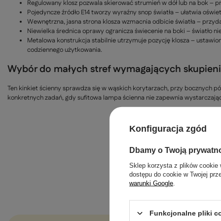
Regulowany klosz pozwala skierować strumień w dół lub na bok – pr
Pojedyncze źródło E14 tworzy wyraźny snop światła – ułatwia oświetl
Wewnętrzna, jasna strona klosza wzmacnia odbicie światła – przyda
Niewielka średnica oprawy ogranicza świecenie na boki – światło n
Metalowa konstrukcja stabilnie utrzymuje pozycję klosza – ustawio
codziennego użytkowania.
Wybór do małych stref wymagających skupien
Ten kinkiet ścienny sprawdza się w wąskich korytarzach, przy bocznych pó
konkretnych zadań, gdy sufitowa lampa ścienna nie zapewnia wystarczające
Konfiguracja zgód
Dbamy o Twoją prywatn
Sklep korzysta z plików cookie 
dostępu do cookie w Twojej prz
warunki Google
.
Funkcjonalne pliki 