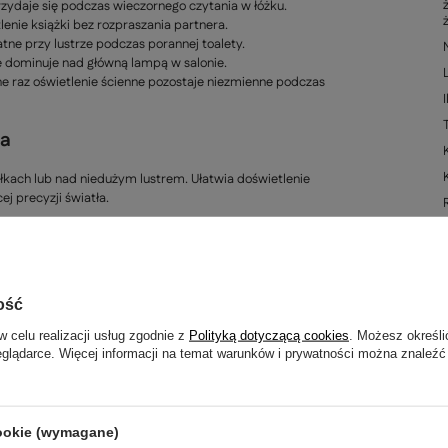
zydaje się podczas wieczornego czytania w łóżku.
enie książki bez rozpraszania partnera.
tne przy lustrze podczas porannej toalety.
ie dominuje nad główną lampą w salonie.
ne raz oświetlenie ścienne pozostaje niezmienne podczas
ia
łkach lub nad niedużym lustrem. Ułatwia doświetlenie
j precyzji światła.
ość
w celu realizacji usług zgodnie z
Polityką dotyczącą cookies
. Możesz określi
eglądarce. Więcej informacji na temat warunków i prywatności można znaleźć
cookie (wymagane)