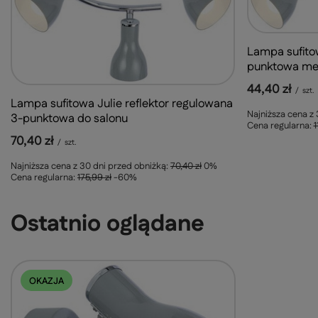
Lampa sufitow
punktowa me
44,40 zł
/
szt.
Lampa sufitowa Julie reflektor regulowana
Najniższa cena z
3-punktowa do salonu
Cena regularna:
1
70,40 zł
/
szt.
Najniższa cena z 30 dni przed obniżką:
70,40 zł
0%
Cena regularna:
175,99 zł
-60%
Ostatnio oglądane
OKAZJA