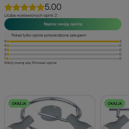
5.00
Liczba wystawionych opinii: 2
Napisz swoją opinię
Pokaż tylko opinie potwierdzone zakupem
5
2
4
0
3
0
2
0
1
0
Kliknij ocenę aby filtrować opinie
OKAZJA
OKAZJA