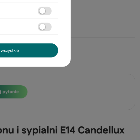
wszystkie
j pytanie
nu i sypialni E14 Candellux