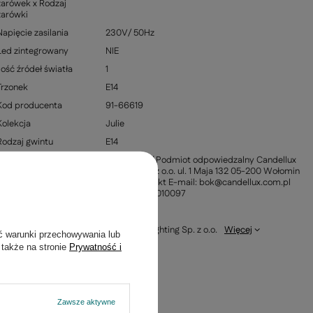
żarówek x Rodzaj
żarówki
Napięcie zasilania
230V/ 50Hz
Led zintegrowany
NIE
Ilość źródeł światła
1
Trzonek
E14
Kod producenta
91-66619
Kolekcja
Julie
Rodzaj gwintu
E14
Informacja o
Producent / Podmiot odpowiedzalny Candellux
producencie
Lighting Sp. z o.o. ul. 1 Maja 132 05-200 Wołomin
Polska Kontakt E-mail: bok@candellux.com.pl
Telefon: +221010097
Materiał
Metal
Podmiot
Candellux Lighting Sp. z o.o.
Więcej
ć warunki przechowywania lub
odpowiedzialny za
 także na stronie
Prywatność i
ten produkt na
terenie UE
Zawsze aktywne