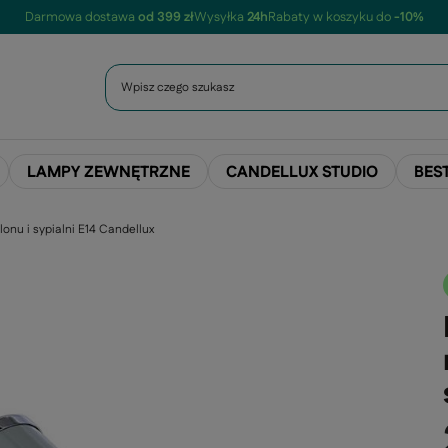
Darmowa dostawa
od 399 zł
Wysyłka
24h
Rabaty w koszyku do
-10%
LAMPY ZEWNĘTRZNE
CANDELLUX STUDIO
BES
onu i sypialni E14 Candellux