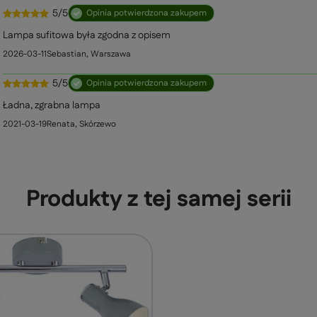
5/5
Opinia potwierdzona zakupem
Lampa sufitowa była zgodna z opisem
2026-03-11
Sebastian, Warszawa
5/5
Opinia potwierdzona zakupem
Ładna, zgrabna lampa
2021-03-19
Renata, Skórzewo
Produkty z tej samej serii