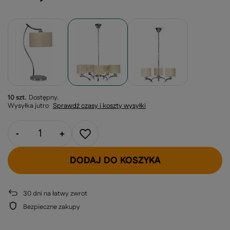
10 szt.
Dostępny
Wysyłka
jutro
Sprawdź czasy i koszty wysyłki
-
+
DODAJ DO KOSZYKA
30
dni na łatwy zwrot
Bezpieczne zakupy