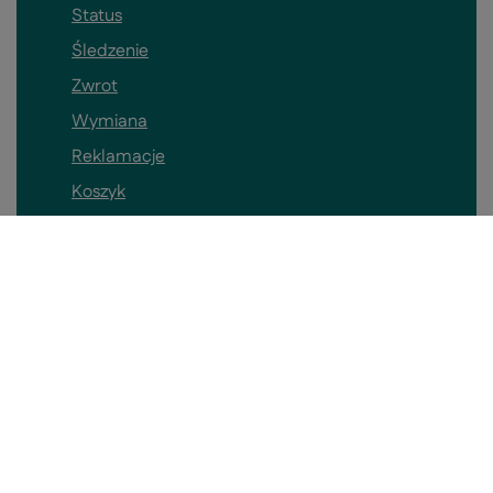
Status
Śledzenie
Zwrot
Wymiana
Reklamacje
Koszyk
Kontakt
Konto
Pomieszczenia
Informacje o sklepie