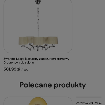
Żyrandol Draga klasyczny z abażurami kremowy
5-punktowy do salonu
501,99 zł
/
szt.
Polecane produkty
PROMOCJA
Żarówka led E27 4,5