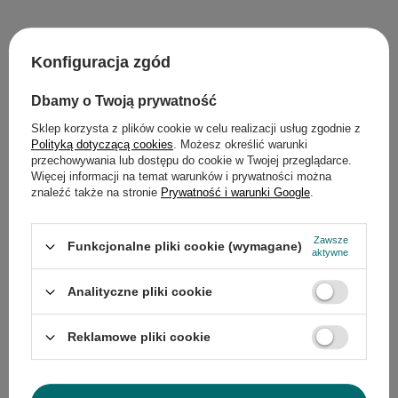
Opis
Konfiguracja zgód
Szczegółowe dane
Dbamy o Twoją prywatność
Sklep korzysta z plików cookie w celu realizacji usług zgodnie z
Gwarancja
Polityką dotyczącą cookies
. Możesz określić warunki
przechowywania lub dostępu do cookie w Twojej przeglądarce.
Więcej informacji na temat warunków i prywatności można
Opinie
(0)
znaleźć także na stronie
Prywatność i warunki Google
.
Zawsze
Funkcjonalne pliki cookie (wymagane)
Potrzebujesz pomocy? Masz pytania?
aktywne
Zadaj pytanie a my odpowiemy
Zadaj pytanie
niezwłocznie, najciekawsze pytania i
Analityczne pliki cookie
odpowiedzi publikując dla innych.
Reklamowe pliki cookie
Produkty z tej samej serii