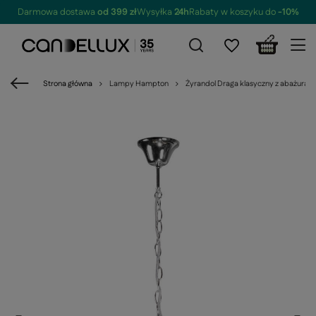
Darmowa dostawa
od 399 zł
Wysyłka
24h
Rabaty w koszyku do
-10%
Strona główna
Lampy Hampton
Żyrandol Draga klasyczny z abażura