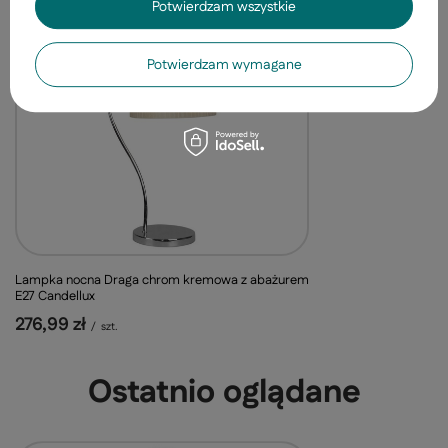
Potwierdzam wszystkie
Żyrandol Draga krem
Potwierdzam wymagane
3-punktowy do salo
335,99 zł
/
szt.
Lampka nocna Draga chrom kremowa z abażurem
E27 Candellux
276,99 zł
/
szt.
Ostatnio oglądane