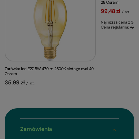
28 Osram
99,48 zł
/
szt.
Najniższa cena z 30 
Cena regularna:
133,9
Zarówka led E27 5W 470lm 2500K vintage oval 40
Osram
35,99 zł
/
szt.
Zamówienia