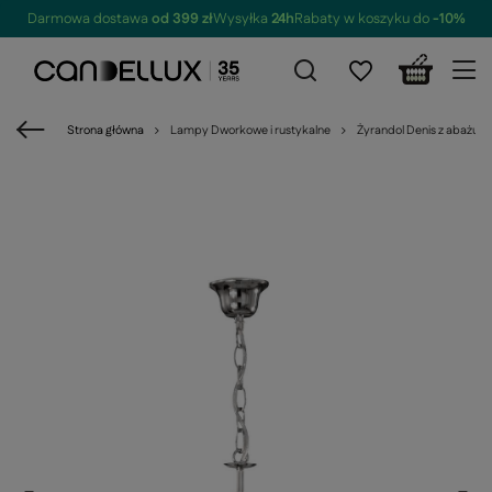
Darmowa dostawa
od 399 zł
Wysyłka
24h
Rabaty w koszyku do
-10%
Strona główna
Lampy Dworkowe i rustykalne
Żyrandol Denis z abażur