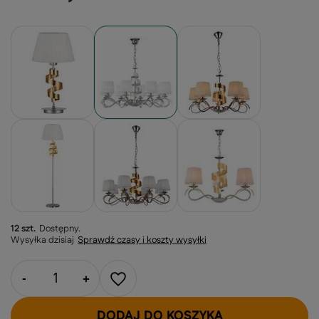
12 szt.
Dostępny
Wysyłka
dzisiaj
Sprawdź czasy i koszty wysyłki
-
+
DODAJ DO KOSZYKA