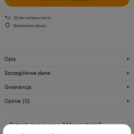
30
dni na łatwy zwrot
Bezpieczne zakupy
Opis
Szczegółowe dane
Gwarancja
Opinie
(0)
Potrzebujesz pomocy? Masz pytania?
Zadaj pytanie a my odpowiemy