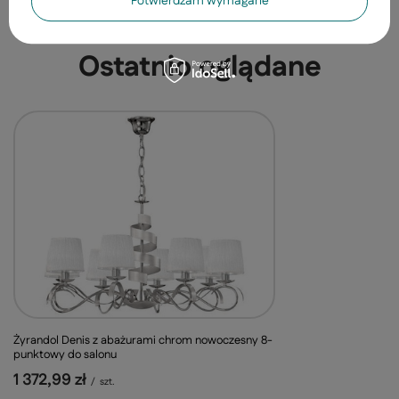
Potwierdzam wymagane
688,99 zł
/
szt.
Ostatnio oglądane
Żyrandol Denis z abażurami chrom nowoczesny 8-
punktowy do salonu
1 372,99 zł
/
szt.