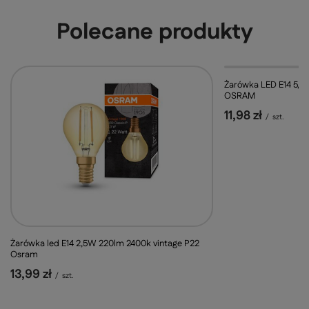
Polecane produkty
Żarówka LED E14 5,
OSRAM
11,98 zł
/
szt.
Żarówka led E14 2,5W 220lm 2400k vintage P22
Osram
13,99 zł
/
szt.