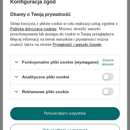
Konfiguracja zgód
Zadaj pytanie
niezwłocznie, najciekawsze pytania i
odpowiedzi publikując dla innych.
Dbamy o Twoją prywatność
Sklep korzysta z plików cookie w celu realizacji usług zgodnie z
Produkty z tej samej serii
Polityką dotyczącą cookies
. Możesz określić warunki
przechowywania lub dostępu do cookie w Twojej przeglądarce.
Więcej informacji na temat warunków i prywatności można
znaleźć także na stronie
Prywatność i warunki Google
.
Lampka nocna Denis 
Candellux
Zawsze
Funkcjonalne pliki cookie (wymagane)
346,99 zł
aktywne
/
szt.
Analityczne pliki cookie
Reklamowe pliki cookie
Potwierdzam wszystkie
Żyrandol Denis klasyczny z abażurami 3-
punktowy metalowy do salonu