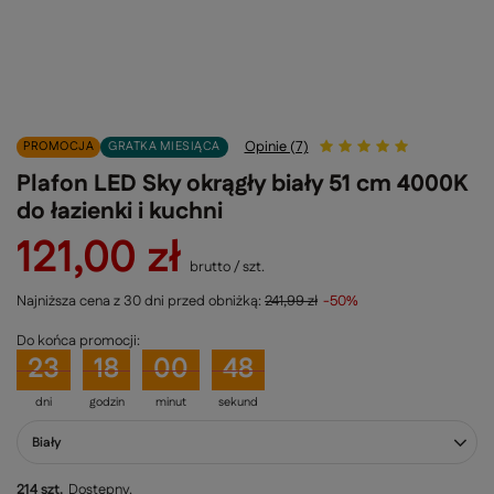
Opinie (7)
PROMOCJA
GRATKA MIESIĄCA
Plafon LED Sky okrągły biały 51 cm 4000K
do łazienki i kuchni
121,00 zł
brutto
/
szt.
Najniższa cena z 30 dni przed obniżką:
241,99 zł
-50%
Do końca promocji:
23
18
00
48
dni
godzin
minut
sekund
Biały
214 szt.
Dostępny