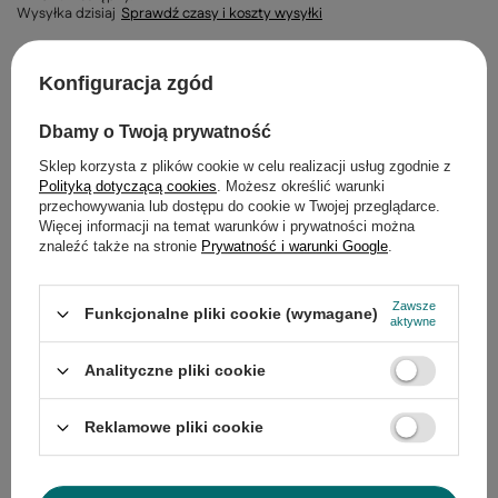
Wysyłka
dzisiaj
Sprawdź czasy i koszty wysyłki
-
+
Konfiguracja zgód
DODAJ DO KOSZYKA
Dbamy o Twoją prywatność
Sklep korzysta z plików cookie w celu realizacji usług zgodnie z
Polityką dotyczącą cookies
. Możesz określić warunki
30
dni na łatwy zwrot
przechowywania lub dostępu do cookie w Twojej przeglądarce.
Więcej informacji na temat warunków i prywatności można
Bezpieczne zakupy
znaleźć także na stronie
Prywatność i warunki Google
.
Zawsze
Funkcjonalne pliki cookie (wymagane)
aktywne
Opis
Analityczne pliki cookie
Szczegółowe dane
Reklamowe pliki cookie
Gwarancja