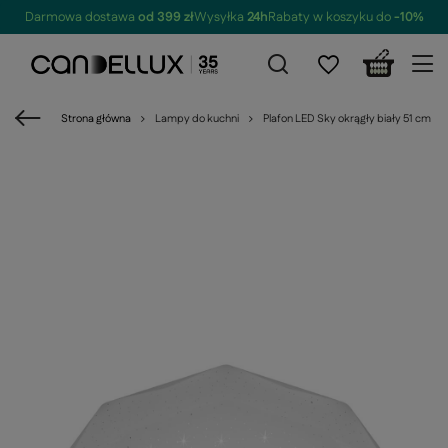
Darmowa dostawa
od 399 zł
Wysyłka
24h
Rabaty w koszyku do
-10%
Strona główna
Lampy do kuchni
Plafon LED Sky okrągły biały 51 cm 400