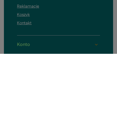
Reklamacje
Koszyk
Kontakt
Konto
Pomieszczenia
Informacje o sklepie
Skontaktuj się