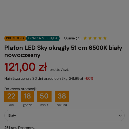
Opinie (7)
PROMOCJA
GRATKA MIESIĄCA
Plafon LED Sky okrągły 51 cm 6500K biały
nowoczesny
121,00 zł
brutto
/
szt.
Najniższa cena z 30 dni przed obniżką:
241,99 zł
-50%
Do końca promocji:
22
18
50
38
dni
godzin
minut
sekund
Biały
251 szt.
Dostępny