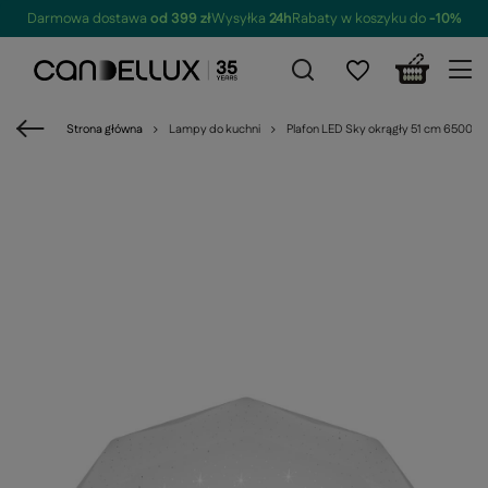
Darmowa dostawa
od 399 zł
Wysyłka
24h
Rabaty w koszyku do
-10%
Strona główna
Lampy do kuchni
Plafon LED Sky okrągły 51 cm 6500K 