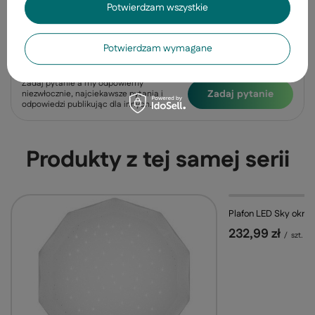
Opinie
(0)
Potwierdzam wszystkie
Potwierdzam wymagane
Potrzebujesz pomocy? Masz pytania?
Zadaj pytanie a my odpowiemy
Zadaj pytanie
niezwłocznie, najciekawsze pytania i
odpowiedzi publikując dla innych.
Produkty z tej samej serii
Plafon LED Sky okrąg
232,99 zł
/
szt.