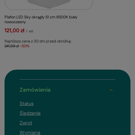
Plafon LED Sky okrągły 51 cm 6500K biały
nowoczesny
121,00 zł
/
szt.
Najniższa cena z 30 dni przed obniżką:
241,99 zł
-50%
Zamówienia
Status
Śledzenie
Zwrot
Wymiana