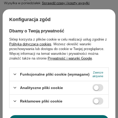
Wysyłka
w poniedziałek
Sprawdź czasy i koszty wysyłki
-
+
Konfiguracja zgód
DODAJ DO KOSZYKA
Dbamy o Twoją prywatność
Sklep korzysta z plików cookie w celu realizacji usług zgodnie z
Polityką dotyczącą cookies
. Możesz określić warunki
30
dni na łatwy zwrot
przechowywania lub dostępu do cookie w Twojej przeglądarce.
Więcej informacji na temat warunków i prywatności można
Bezpieczne zakupy
znaleźć także na stronie
Prywatność i warunki Google
.
Zawsze
Funkcjonalne pliki cookie (wymagane)
aktywne
Opis
Analityczne pliki cookie
Szczegółowe dane
Reklamowe pliki cookie
Gwarancja