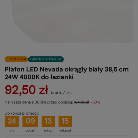
PROMOCJA
GRATKA MIESIĄCA
Plafon LED Nevada okrągły biały 38,5 cm
24W 4000K do łazienki
92,50 zł
brutto
/
szt.
Najniższa cena z 30 dni przed obniżką:
184,99 zł
-50%
Do końca promocji:
24
09
13
15
dni
godzin
minut
sekund