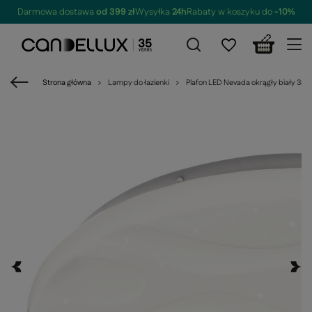
Darmowa dostawa
od 399 zł
Wysyłka
24h
Rabaty w koszyku do
-10%
Strona główna
Lampy do łazienki
Plafon LED Nevada okrągły biały 38,