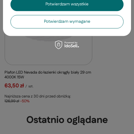
PROMOCJA
Potwierdzam wszystkie
Potwierdzam wymagane
Plafon LED Nevada do łazienki okrągły biały 29 cm
4000K 15W
63,50 zł
/
szt.
Najniższa cena z 30 dni przed obniżką:
126,99 zł
-50%
Ostatnio oglądane