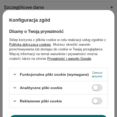
Szczegółowe dane
Do pobrania
Konfiguracja zgód
Gwarancja
Dbamy o Twoją prywatność
Sklep korzysta z plików cookie w celu realizacji usług zgodnie z
Opinie
(0)
Polityką dotyczącą cookies
. Możesz określić warunki
przechowywania lub dostępu do cookie w Twojej przeglądarce.
Więcej informacji na temat warunków i prywatności można
znaleźć także na stronie
Prywatność i warunki Google
.
Potrzebujesz pomocy? Masz pytania?
Zadaj pytanie a my odpowiemy
Zawsze
Funkcjonalne pliki cookie (wymagane)
Zadaj pytanie
niezwłocznie, najciekawsze pytania i
aktywne
odpowiedzi publikując dla innych.
Analityczne pliki cookie
Produkty z tej samej serii
Reklamowe pliki cookie