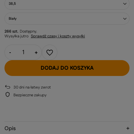
38,5
Biały
266 szt.
Dostępny
Wysyłka
jutro
Sprawdź czasy i koszty wysyłki
-
+
DODAJ DO KOSZYKA
30
dni na łatwy zwrot
Bezpieczne zakupy
Opis