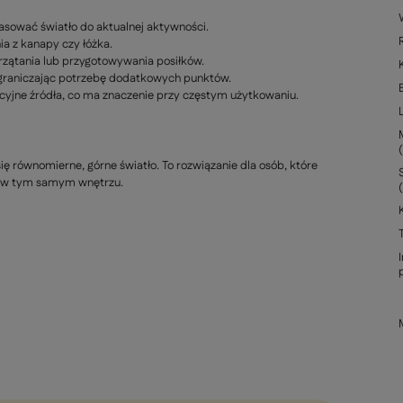
sować światło do aktualnej aktywności.
a z kanapy czy łóżka.
zątania lub przygotowywania posiłków.
ograniczając potrzebę dodatkowych punktów.
ycyjne źródła, co ma znaczenie przy częstym użytkowaniu.
się równomierne, górne światło. To rozwiązanie dla osób, które
ks w tym samym wnętrzu.