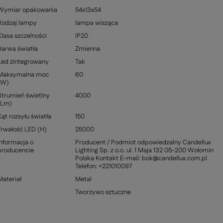
Wymiar opakowania
54x13x54
Rodzaj lampy
lampa wisząca
Klasa szczelności
IP20
Barwa światła
Zmienna
Led zintegrowany
Tak
Maksymalna moc
60
(W)
Strumień świetlny
4000
(Lm)
Kąt rozsyłu światła
150
Trwałość LED (H)
25000
Informacja o
Producent / Podmiot odpowiedzalny Candellux
producencie
Lighting Sp. z o.o. ul. 1 Maja 132 05-200 Wołomin
Polska Kontakt E-mail: bok@candellux.com.pl
Telefon: +221010097
Materiał
Metal
Tworzywo sztuczne