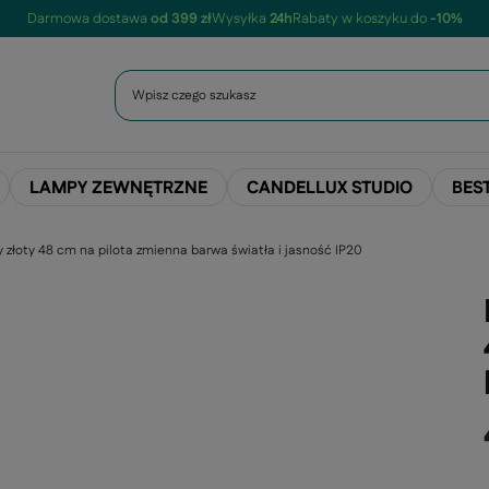
Darmowa dostawa
od 399 zł
Wysyłka
24h
Rabaty w koszyku do
-10%
LAMPY ZEWNĘTRZNE
CANDELLUX STUDIO
BES
y złoty 48 cm na pilota zmienna barwa światła i jasność IP20