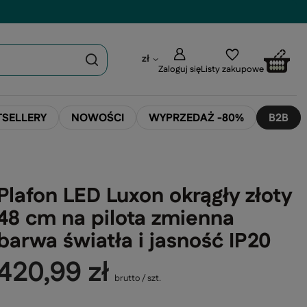
zł
Zaloguj się
Listy zakupowe
TSELLERY
NOWOŚCI
WYPRZEDAŻ -80%
B2B
Plafon LED Luxon okrągły złoty
48 cm na pilota zmienna
barwa światła i jasność IP20
420,99 zł
brutto
/
szt.