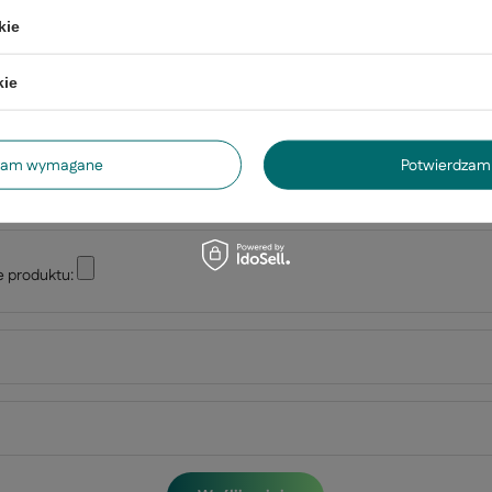
Twoja ocena:
kie
5/5
kie
dzam wymagane
Potwierdzam 
e produktu: