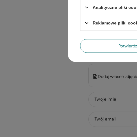
Analityczne pliki coo
Reklamowe pliki coo
Treść twojej opinii
Potwier
Dodaj własne zdjęci
Twoje imię
Twój email