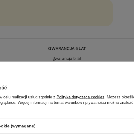
GWARANCJA 5 LAT
gwarancja 5 lat
trzebujesz pomocy? Masz pytania?
ość
Zada
ezwłocznie, najciekawsze pytania i odpowiedzi publikując dla
w celu realizacji usług zgodnie z
Polityką dotyczącą cookies
. Możesz określi
innych.
eglądarce. Więcej informacji na temat warunków i prywatności można znaleźć
Napisz swoją opinię
cookie (wymagane)