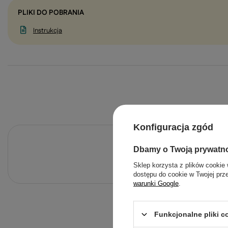
PLIKI DO POBRANIA
Instrukcja
Konfiguracja zgód
Po
Dbamy o Twoją prywatn
Zadaj pytanie a my odpowiemy ni
Sklep korzysta z plików cookie 
dostępu do cookie w Twojej prz
warunki Google
.
Funkcjonalne pliki 