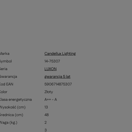
Marka
Candellux Lighting
Symbol
14-75307
Seria
LUXON
Gwarancja
gwarancja 5 lat
Kod EAN
5906714875307
Kolor
Złoty
Klasa energetyczna
A++ - A
Wysokość (cm)
13
Średnica (cm)
48
Waga (kg.)
2
3