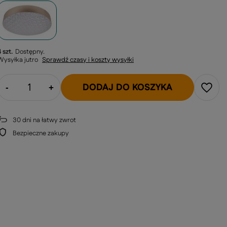
4 szt.
Dostępny
Wysyłka
jutro
Sprawdź czasy i koszty wysyłki
DODAJ DO KOSZYKA
-
+
30
dni na łatwy zwrot
Bezpieczne zakupy