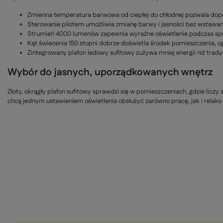
Zmienna temperatura barwowa od ciepłej do chłodnej pozwala dopa
Sterowanie pilotem umożliwia zmianę barwy i jasności bez wstawani
Strumień 4000 lumenów zapewnia wyraźne oświetlenie podczas spr
Kąt świecenia 150 stopni dobrze doświetla środek pomieszczenia, 
Zintegrowany plafon ledowy sufitowy zużywa mniej energii niż trad
Wybór do jasnych, uporządkowanych wnętrz
Złoty, okrągły plafon sufitowy sprawdzi się w pomieszczeniach, gdzie liczy 
chcą jednym ustawieniem oświetlenia obsłużyć zarówno pracę, jak i rela