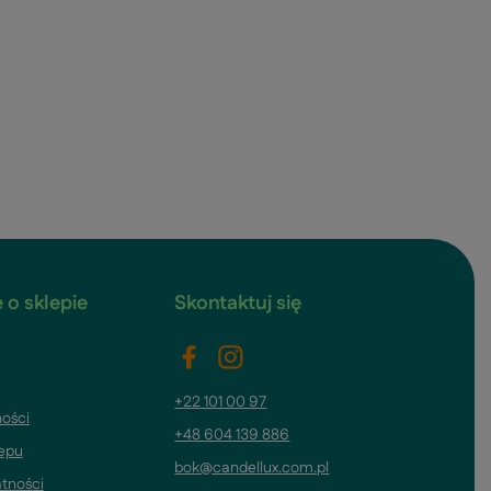
 o sklepie
Skontaktuj się
+22 101 00 97
ości
+48 604 139 886
lepu
bok@candellux.com.pl
atności