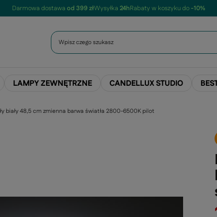
Darmowa dostawa
od 399 zł
Wysyłka
24h
Rabaty w koszyku do
-10%
LAMPY ZEWNĘTRZNE
CANDELLUX STUDIO
BES
gły biały 48,5 cm zmienna barwa światła 2800-6500K pilot