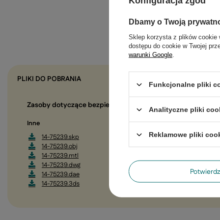
Konfiguracja zgód
Dbamy o Twoją prywatn
Sklep korzysta z plików cookie 
dostępu do cookie w Twojej prz
warunki Google
.
PLIKI DO POBRANIA
Funkcjonalne pliki 
Zasoby dotyczące bezpieczeństwa i produktów
Analityczne pliki coo
Inne
Reklamowe pliki coo
14-75239.skp
14-75239.obj
14-75239.mtl
14-75239.dwg
Potwier
14-75239.dae
14-75239.3ds