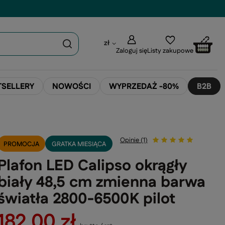
zł
Zaloguj się
Listy zakupowe
TSELLERY
NOWOŚCI
WYPRZEDAŻ -80%
B2B
Opinie (1)
PROMOCJA
GRATKA MIESIĄCA
Plafon LED Calipso okrągły
biały 48,5 cm zmienna barwa
światła 2800-6500K pilot
182,00 zł