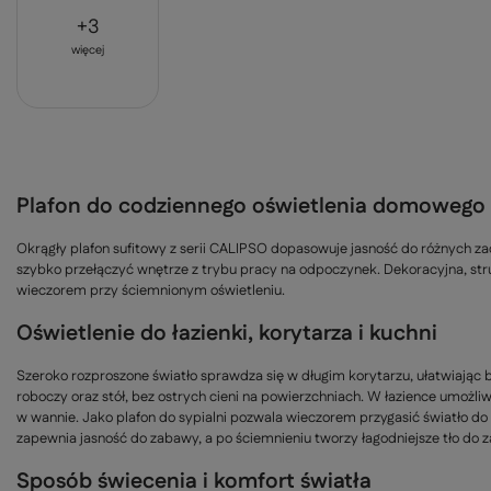
+
3
więcej
Plafon do codziennego oświetlenia domowego
Okrągły plafon sufitowy z serii CALIPSO dopasowuje jasność do różnych z
szybko przełączyć wnętrze z trybu pracy na odpoczynek. Dekoracyjna, stru
wieczorem przy ściemnionym oświetleniu.
Oświetlenie do łazienki, korytarza i kuchni
Szeroko rozproszone światło sprawdza się w długim korytarzu, ułatwiając 
roboczy oraz stół, bez ostrych cieni na powierzchniach. W łazience umożl
w wannie. Jako plafon do sypialni pozwala wieczorem przygasić światło d
zapewnia jasność do zabawy, a po ściemnieniu tworzy łagodniejsze tło do z
Sposób świecenia i komfort światła