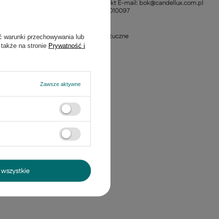
Polska Kontakt E-mail: bok@candellux.com.pl
Telefon: +221010097
Materiał
Metal
Tworzywo sztuczne
ć warunki przechowywania lub
 także na stronie
Prywatność i
Zawsze aktywne
wszystkie