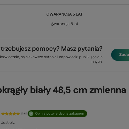
GWARANCJA 5 LAT
gwarancja 5 lat
trzebujesz pomocy? Masz pytania?
Zada
ezwłocznie, najciekawsze pytania i odpowiedzi publikując dla
innych.
 okrągły biały 48,5 cm zmienn
5/5
Opinia potwierdzona zakupem
Jest ok.