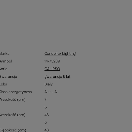
Marka
Candellux Lighting
Symbol
14-75239
Seria
CALIPSO
Gwarancja
gwarancja 5 lat
Kolor
Biały
Klasa energetyczna
A++ - A
Wysokość (cm)
7
5
Szerokość (cm)
48
5
Głębokość (cm)
48