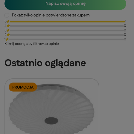
Napisz swoją opinię
Pokaż tylko opinie potwierdzone zakupem
5
1
4
0
3
0
2
0
1
0
Kliknij ocenę aby filtrować opinie
Ostatnio oglądane
PROMOCJA