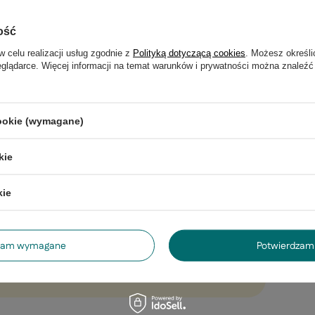
ość
w celu realizacji usług zgodnie z
Polityką dotyczącą cookies
. Możesz określi
eglądarce. Więcej informacji na temat warunków i prywatności można znaleźć
cookie (wymagane)
Instrukcja
kie
kie
dzam wymagane
Potwierdzam 