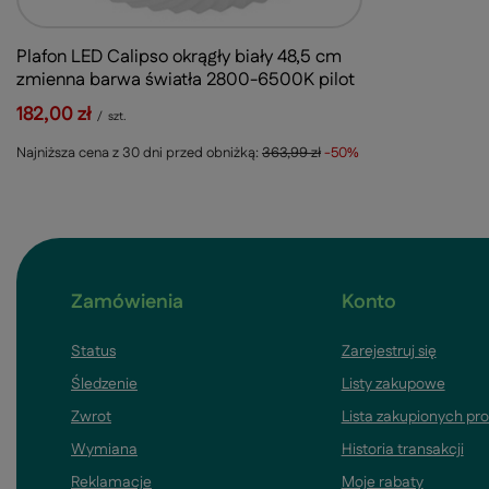
Plafon LED Calipso okrągły biały 48,5 cm
zmienna barwa światła 2800-6500K pilot
182,00 zł
/
szt.
Najniższa cena z 30 dni przed obniżką:
363,99 zł
-50%
Zamówienia
Konto
Status
Zarejestruj się
Śledzenie
Listy zakupowe
Zwrot
Lista zakupionych pr
Wymiana
Historia transakcji
Reklamacje
Moje rabaty