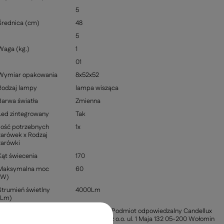
5
Średnica (cm)
48
5
Waga (kg.)
1
01
Wymiar opakowania
8x52x52
Rodzaj lampy
lampa wisząca
Barwa światła
Zmienna
Led zintegrowany
Tak
Ilość potrzebnych
1x
żarówek x Rodzaj
żarówki
Kąt świecenia
170
Maksymalna moc
60
(W)
Strumień świetlny
4000Lm
(Lm)
Informacja o
Producent / Podmiot odpowiedzalny Candellux
producencie
Lighting Sp. z o.o. ul. 1 Maja 132 05-200 Wołomin