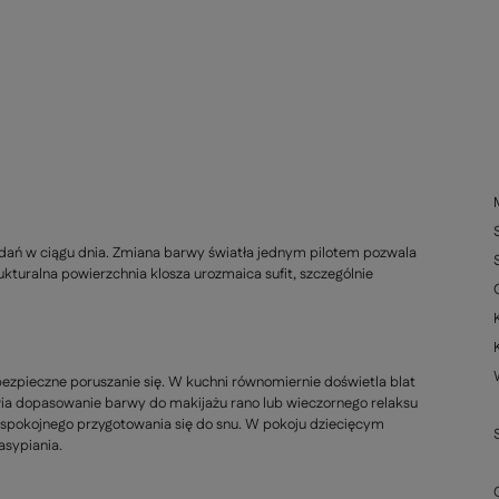
adań w ciągu dnia. Zmiana barwy światła jednym pilotem pozwala
kturalna powierzchnia klosza urozmaica sufit, szczególnie
bezpieczne poruszanie się. W kuchni równomiernie doświetla blat
iwia dopasowanie barwy do makijażu rano lub wieczornego relaksu
o spokojnego przygotowania się do snu. W pokoju dziecięcym
asypiania.