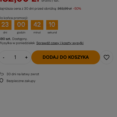
brutto
/
szt.
Najniższa cena z 30 dni przed obniżką:
363,99 zł
-50%
Do końca promocji:
23
00
42
09
dni
godzin
minut
sekund
690 szt.
Dostępny
Wysyłka
w poniedziałek
Sprawdź czasy i koszty wysyłki
DODAJ DO KOSZYKA
-
+
30
dni na łatwy zwrot
Bezpieczne zakupy