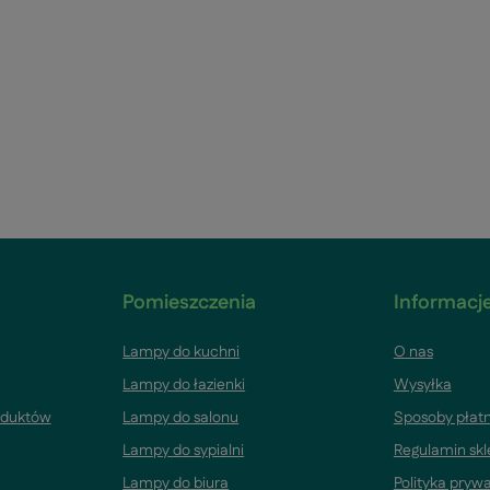
Pomieszczenia
Informacje
Lampy do kuchni
O nas
Lampy do łazienki
Wysyłka
oduktów
Lampy do salonu
Sposoby płatn
Lampy do sypialni
Regulamin sk
Lampy do biura
Polityka pryw