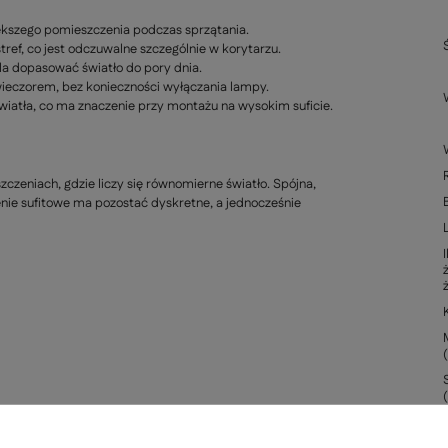
ększego pomieszczenia podczas sprzątania.
ref, co jest odczuwalne szczególnie w korytarzu.
a dopasować światło do pory dnia.
wieczorem, bez konieczności wyłączania lampy.
iatła, co ma znaczenie przy montażu na wysokim suficie.
czeniach, gdzie liczy się równomierne światło. Spójna,
nie sufitowe ma pozostać dyskretne, a jednocześnie