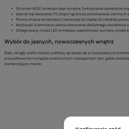
Strumień 4000 lumenów daje wyraźne, funkcjonalne oświetlenie wi
Szeroki kąt świecenia 170 stopni ogranicza powstawanie ciemnych st
Płynna zmiana temperatury barwowej od ciepłej do chłodnej pozwal
Możliwość ściemniania ułatwia stworzenie delikatnego oświetlenia 
Zintegrowany moduł LED zmniejsza częstotliwość wymiany źródeł św
Wybór do jasnych, nowoczesnych wnętrz
Biały, okrągły plafon ledowy sufitowy sprawdzi się w nowoczesnych pomiesz
przysufitowa forma będzie praktycznym rozwiązaniem tam, gdzie oświetle
wystarczająco mocne.