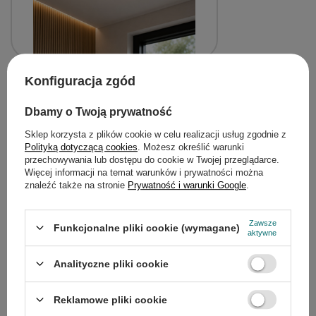
Plafon LED Cadix okrągły 38,5 cm 4000K biały
Konfiguracja zgód
drewniany IP20
90,50 zł
/
szt.
Dbamy o Twoją prywatność
Najniższa cena z 30 dni przed obniżką:
Sklep korzysta z plików cookie w celu realizacji usług zgodnie z
180,99 zł
-50%
Polityką dotyczącą cookies
. Możesz określić warunki
przechowywania lub dostępu do cookie w Twojej przeglądarce.
Więcej informacji na temat warunków i prywatności można
znaleźć także na stronie
Prywatność i warunki Google
.
Z naszego bloga
Zawsze
Funkcjonalne pliki cookie (wymagane)
aktywne
Analityczne pliki cookie
Reklamowe pliki cookie