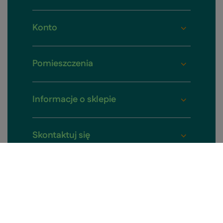
Konto
Pomieszczenia
Informacje o sklepie
Skontaktuj się
W sklepie prezentujemy ceny brutto (z VAT).
Stawki VAT dla konsumentów z kraju:
Polska
.