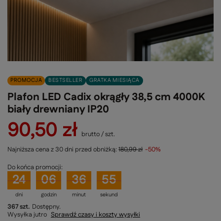
PROMOCJA
BESTSELLER
GRATKA MIESIĄCA
Plafon LED Cadix okrągły 38,5 cm 4000K
biały drewniany IP20
90,50 zł
brutto
/
szt.
Najniższa cena z 30 dni przed obniżką:
180,99 zł
-50%
Do końca promocji:
24
06
36
54
dni
godzin
minut
sekund
367 szt.
Dostępny
Wysyłka
jutro
Sprawdź czasy i koszty wysyłki