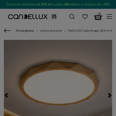
Darmowa dostawa
od 399 zł
Wysyłka
24h
Rabaty w koszyku do
-10%
Strona główna
Lampy do kuchni
Plafon LED Cadix okrągły 38,5 cm 400