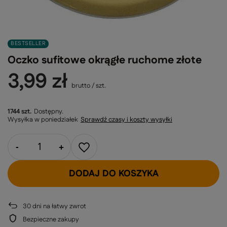
BESTSELLER
Oczko sufitowe okrągłe ruchome złote
3,99 zł
brutto
/
szt.
1744 szt.
Dostępny
Wysyłka
w poniedziałek
Sprawdź czasy i koszty wysyłki
-
+
DODAJ DO KOSZYKA
30
dni na łatwy zwrot
Bezpieczne zakupy