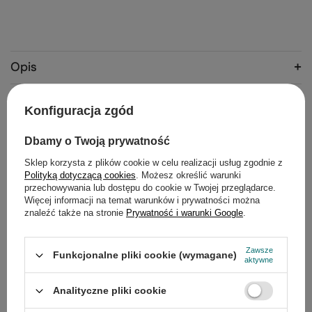
Opis
Szczegółowe dane
Konfiguracja zgód
Gwarancja
Dbamy o Twoją prywatność
Opinie
(0)
Sklep korzysta z plików cookie w celu realizacji usług zgodnie z
Polityką dotyczącą cookies
. Możesz określić warunki
przechowywania lub dostępu do cookie w Twojej przeglądarce.
Więcej informacji na temat warunków i prywatności można
znaleźć także na stronie
Prywatność i warunki Google
.
Potrzebujesz pomocy? Masz pytania?
Zadaj pytanie a my odpowiemy
Zadaj pytanie
niezwłocznie, najciekawsze pytania i
Zawsze
Funkcjonalne pliki cookie (wymagane)
odpowiedzi publikując dla innych.
aktywne
Analityczne pliki cookie