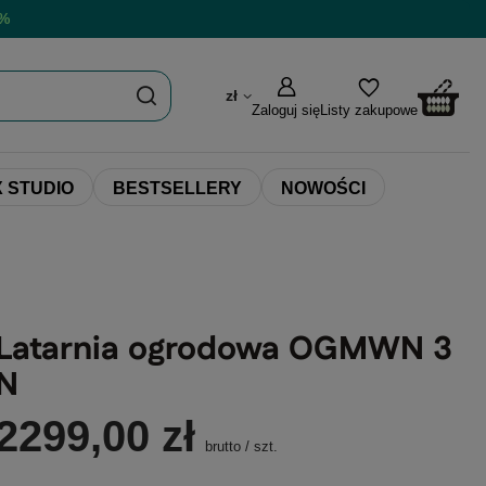
0%
zł
Zaloguj się
Listy zakupowe
 STUDIO
BESTSELLERY
NOWOŚCI
Latarnia ogrodowa OGMWN 3
N
2299,00 zł
brutto
/
szt.