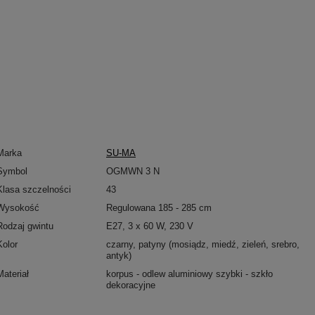
Marka
SU-MA
Symbol
OGMWN 3 N
Klasa szczelności
43
Wysokość
Regulowana 185 - 285 cm
Rodzaj gwintu
E27, 3 x 60 W, 230 V
Kolor
czarny, patyny (mosiądz, miedź, zieleń, srebro,
antyk)
Materiał
korpus - odlew aluminiowy szybki - szkło
dekoracyjne