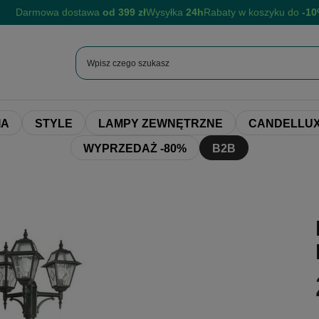
Darmowa dostawa
od 399 zł
Wysyłka
24h
Rabaty w koszyku do
-1
IA
STYLE
LAMPY ZEWNĘTRZNE
CANDELLUX
WYPRZEDAŻ -80%
B2B