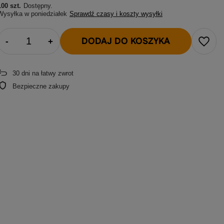
100 szt.
Dostępny
Wysyłka
w poniedziałek
Sprawdź czasy i koszty wysyłki
DODAJ DO KOSZYKA
-
+
30
dni na łatwy zwrot
Bezpieczne zakupy