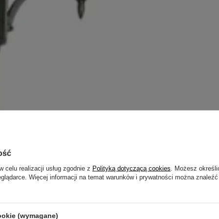
ość
w celu realizacji usług zgodnie z
Polityką dotyczącą cookies
. Możesz określi
eglądarce. Więcej informacji na temat warunków i prywatności można znaleźć
cookie (wymagane)