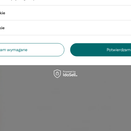
kie
kie
dzam wymagane
Potwierdzam 