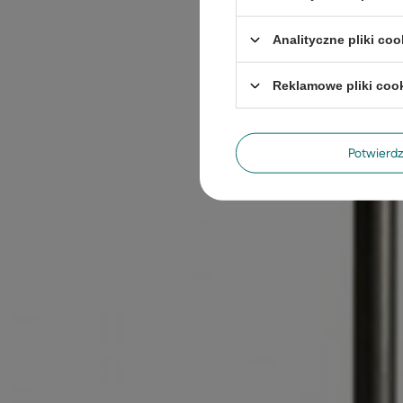
Analityczne pliki coo
Reklamowe pliki coo
Potwier