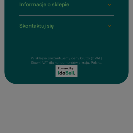
Informacje o sklepie
Skontaktuj się
W sklepie prezentujemy ceny brutto (z VAT).
Stawki VAT dla konsumentów z kraju:
Polska
.