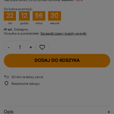
Do końca promocji:
22
12
56
29
dni
godzin
minut
sekund
41 szt.
Dostępny
Wysyłka
w poniedziałek
Sprawdź czasy i koszty wysyłki
-
+
DODAJ DO KOSZYKA
30
dni na łatwy zwrot
Bezpieczne zakupy
Opis