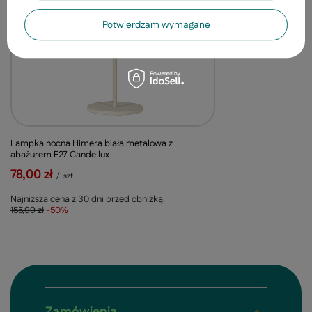
Potwierdzam wymagane
Lampka nocna Himera biała metalowa z
abażurem E27 Candellux
78,00 zł
/
szt.
Najniższa cena z 30 dni przed obniżką:
155,99 zł
-50%
Zamówienia