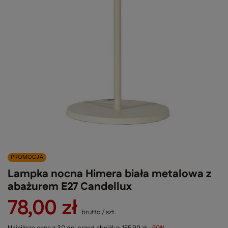
PROMOCJA
Lampka nocna Himera biała metalowa z
abażurem E27 Candellux
78,00 zł
brutto
/
szt.
Najniższa cena z 30 dni przed obniżką:
155,99 zł
-50%