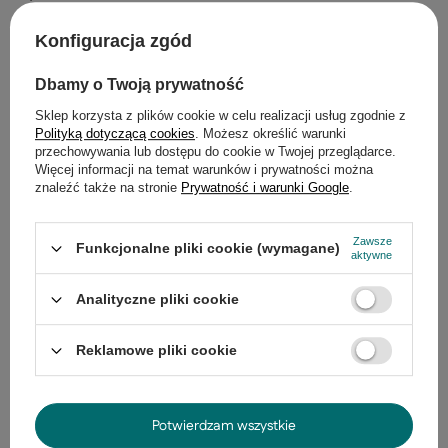
Szczegółowe dane
Konfiguracja zgód
Gwarancja
Dbamy o Twoją prywatność
Sklep korzysta z plików cookie w celu realizacji usług zgodnie z
Opinie
(0)
Polityką dotyczącą cookies
. Możesz określić warunki
przechowywania lub dostępu do cookie w Twojej przeglądarce.
Więcej informacji na temat warunków i prywatności można
znaleźć także na stronie
Prywatność i warunki Google
.
Potrzebujesz pomocy? Masz pytania?
Zadaj pytanie a my odpowiemy
Zawsze
Funkcjonalne pliki cookie (wymagane)
Zadaj pytanie
niezwłocznie, najciekawsze pytania i
aktywne
odpowiedzi publikując dla innych.
Analityczne pliki cookie
Ostatnio oglądane
Reklamowe pliki cookie
PROMOCJA
Potwierdzam wszystkie