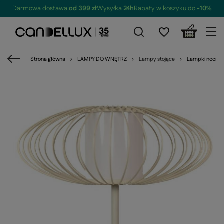
Darmowa dostawa
od 399 zł
Wysyłka
24h
Rabaty w koszyku do
-10%
Strona główna
LAMPY DO WNĘTRZ
Lampy stojące
Lampki nocne