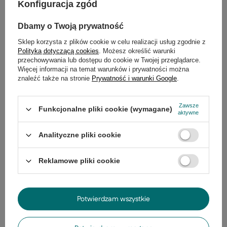
Do pobrania
Konfiguracja zgód
Gwarancja
Dbamy o Twoją prywatność
Sklep korzysta z plików cookie w celu realizacji usług zgodnie z
Opinie
(0)
Polityką dotyczącą cookies
. Możesz określić warunki
przechowywania lub dostępu do cookie w Twojej przeglądarce.
Więcej informacji na temat warunków i prywatności można
znaleźć także na stronie
Prywatność i warunki Google
.
Potrzebujesz pomocy? Masz pytania?
Zadaj pytanie a my odpowiemy
Zawsze
Zadaj pytanie
Funkcjonalne pliki cookie (wymagane)
niezwłocznie, najciekawsze pytania i
aktywne
odpowiedzi publikując dla innych.
Analityczne pliki cookie
Ostatnio oglądane
Reklamowe pliki cookie
Potwierdzam wszystkie