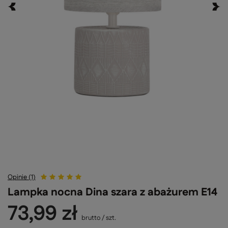
Opinie (1)
Lampka nocna Dina szara z abażurem E14
73,99 zł
brutto
/
szt.