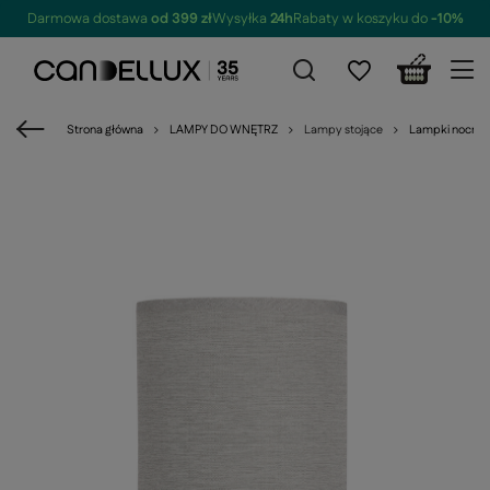
Darmowa dostawa
od 399 zł
Wysyłka
24h
Rabaty w koszyku do
-10%
Strona główna
LAMPY DO WNĘTRZ
Lampy stojące
Lampki nocne