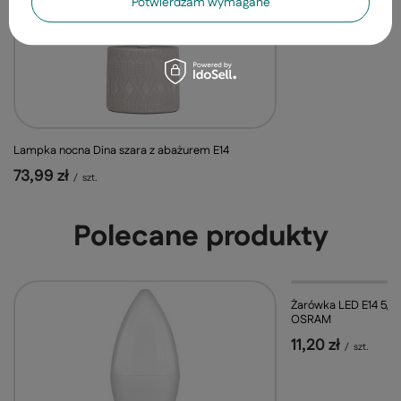
Potwierdzam wymagane
Lampka nocna Dina szara z abażurem E14
73,99 zł
/
szt.
Polecane produkty
Żarówka LED E14 5,
OSRAM
11,20 zł
/
szt.