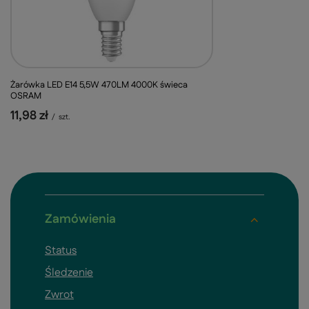
Żarówka LED E14 5,5W 470LM 4000K świeca
OSRAM
11,98 zł
/
szt.
Zamówienia
Status
Śledzenie
Zwrot