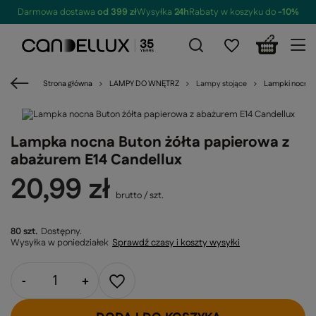
Darmowa dostawa
od 399 zł
Wysyłka
24h
Rabaty w koszyku do
-10%
Strona główna
LAMPY DO WNĘTRZ
Lampy stojące
Lampki nocne
Lampka nocna Buton żółta papierowa z
abażurem E14 Candellux
20,99 zł
brutto
/
szt.
80 szt.
Dostępny
Wysyłka
w poniedziałek
Sprawdź czasy i koszty wysyłki
-
+