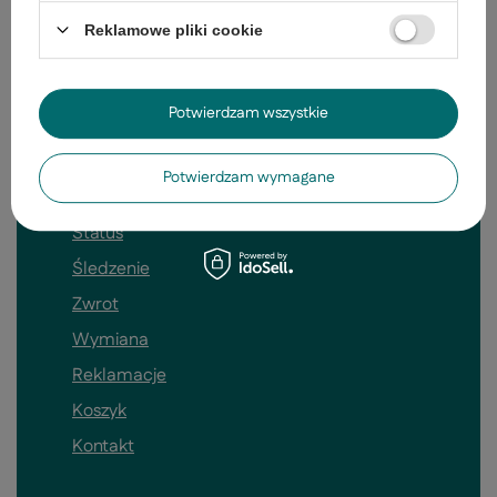
20,99 zł
/
szt.
Reklamowe pliki cookie
Potwierdzam wszystkie
Potwierdzam wymagane
Zamówienia
Status
Śledzenie
Zwrot
Wymiana
Reklamacje
Koszyk
Kontakt