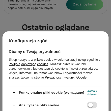
Zadaj pytanie a my odpowiemy
Zadaj pytanie
niezwłocznie, najciekawsze pytania i
odpowiedzi publikując dla innych.
Ostatnio oglądane
Konfiguracja zgód
Dbamy o Twoją prywatność
Sklep korzysta z plików cookie w celu realizacji usług zgodnie z
Polityką dotyczącą cookies
. Możesz określić warunki
przechowywania lub dostępu do cookie w Twojej przeglądarce.
Więcej informacji na temat warunków i prywatności można
znaleźć także na stronie
Prywatność i warunki Google
.
Zawsze
Funkcjonalne pliki cookie (wymagane)
aktywne
Lampka nocna Buton żółta papierowa z abażurem
Analityczne pliki cookie
E14 Candellux