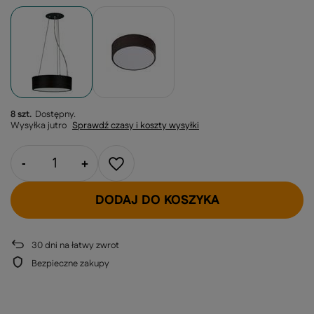
8 szt.
Dostępny
Wysyłka
jutro
Sprawdź czasy i koszty wysyłki
-
+
DODAJ DO KOSZYKA
30
dni na łatwy zwrot
Bezpieczne zakupy