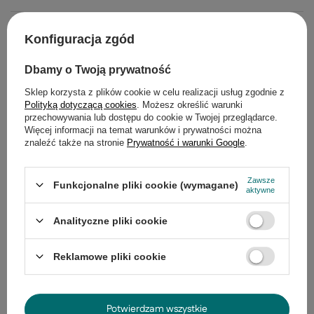
Opis
Konfiguracja zgód
Szczegółowe dane
Dbamy o Twoją prywatność
Gwarancja
Sklep korzysta z plików cookie w celu realizacji usług zgodnie z
Polityką dotyczącą cookies
. Możesz określić warunki
przechowywania lub dostępu do cookie w Twojej przeglądarce.
Opinie
(0)
Więcej informacji na temat warunków i prywatności można
znaleźć także na stronie
Prywatność i warunki Google
.
Potrzebujesz pomocy? Masz pytania?
Zawsze
Funkcjonalne pliki cookie (wymagane)
aktywne
Zadaj pytanie a my odpowiemy
Zadaj pytanie
niezwłocznie, najciekawsze pytania i
Analityczne pliki cookie
odpowiedzi publikując dla innych.
Reklamowe pliki cookie
Produkty z tej samej serii
Potwierdzam wszystkie