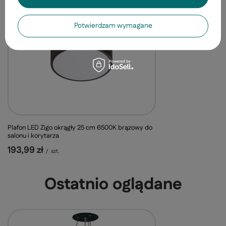
Potwierdzam wymagane
Plafon LED Zigo okrągły 25 cm 6500K brązowy do
salonu i korytarza
193,99 zł
/
szt.
Ostatnio oglądane