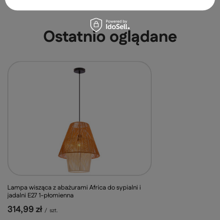
279,00 zł
/
szt.
Ostatnio oglądane
Lampa wisząca z abażurami Africa do sypialni i
jadalni E27 1-płomienna
314,99 zł
/
szt.