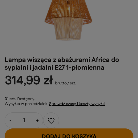
Lampa wisząca z abażurami Africa do
sypialni i jadalni E27 1-płomienna
314,99 zł
brutto
/
szt.
31 szt.
Dostępny
Wysyłka
w poniedziałek
Sprawdź czasy i koszty wysyłki
-
+
DODAJ DO KOSZYKA