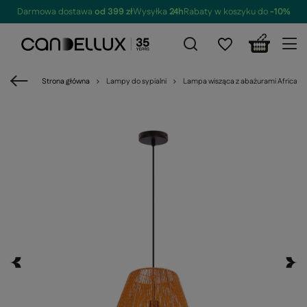
Darmowa dostawa
od 399 zł
Wysyłka
24h
Rabaty w koszyku do
-10%
Strona główna
Lampy do sypialni
Lampa wisząca z abażurami Africa do s