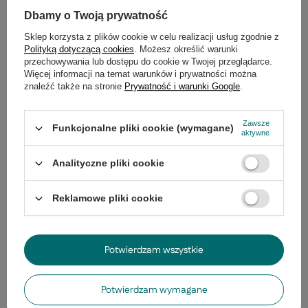
Zadaj pytanie
niezwłocznie, najciekawsze pytania i
Dbamy o Twoją prywatność
odpowiedzi publikując dla innych.
Sklep korzysta z plików cookie w celu realizacji usług zgodnie z
Polityką dotyczącą cookies
. Możesz określić warunki
przechowywania lub dostępu do cookie w Twojej przeglądarce.
Produkty z tej samej serii
Więcej informacji na temat warunków i prywatności można
znaleźć także na stronie
Prywatność i warunki Google
.
Zawsze
Funkcjonalne pliki cookie (wymagane)
aktywne
Analityczne pliki cookie
Reklamowe pliki cookie
Potwierdzam wszystkie
Lampa wisząca z abażurem Africa do sypialni i
Potwierdzam wymagane
jadalni czarna 1xE27