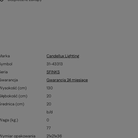
Marka
Candellux Lighting
Symbol
31-43313
Seria
SFINKS
Gwarancja
Gwarancja 24 miesiące
Wysokość (cm)
130
Głębokość (cm)
20
Średnica (cm)
20
b/d
Waga (kg.)
0
77
Wymiar opakowania
21x21x36