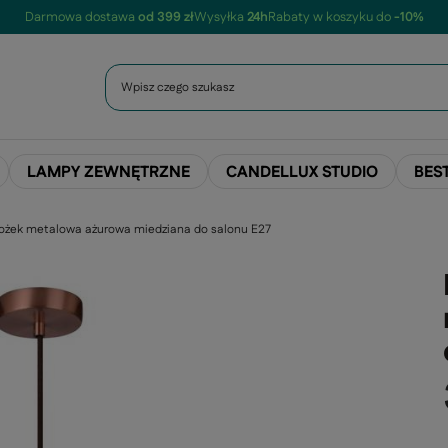
Darmowa dostawa
od 399 zł
Wysyłka
24h
Rabaty w koszyku do
-10%
LAMPY ZEWNĘTRZNE
CANDELLUX STUDIO
BES
tożek metalowa ażurowa miedziana do salonu E27