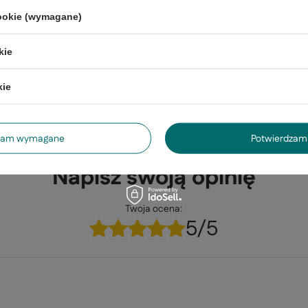
cookie (wymagane)
Gwarancja 24 miesiące
kie
trzebujesz pomocy? Masz pytania?
kie
Zada
ezwłocznie, najciekawsze pytania i odpowiedzi publikując dla
innych.
dzam wymagane
Potwierdzam 
Napisz swoją opinię
Twoja ocena:
5/5