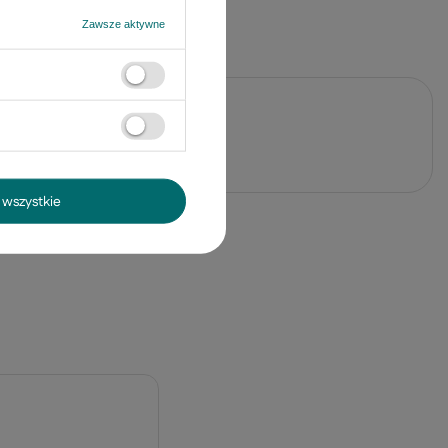
Zawsze aktywne
j pytanie
wszystkie