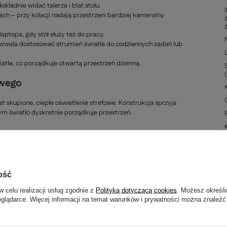
ładnie widać talerze i blat stołu.
ch – przy kolacji nadają przestrzeni bardziej kameralny
laptopa, gdy stół służy też do pracy.
ozwala dostosować strumień światła do codziennych zadań lub
atła, co porządkuje otwartą przestrzeń dzienną.
owego
t skupione, ciepłe oświetlenie strefowe. Konstrukcja sprzyja
ym światło dyskretnie porządkuje przestrzeń.
ość
w celu realizacji usług zgodnie z
Polityką dotyczącą cookies
. Możesz określi
eglądarce. Więcej informacji na temat warunków i prywatności można znaleźć
GWARANCJA 24 MIESIĄCE