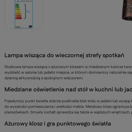
Lampa wisząca do wieczornej strefy spotkań
Stożkowa lampa wisząca z ażurowym kloszem w miedzianym kolorze tworz
wydzielić w salonie lub jadalni miejsce, w którym domownicy naturalnie s
dzienną aktywnością a spokojnym wieczorem.
Miedziane oświetlenie nad stół w kuchni lub jad
Pojedynczy punkt światła dobrze podkreśla blat stołu w jadalni lub wysp
do wysokości pomieszczenia i wielkości mebla. Metalowy klosz ogranicza bo
planszówkach. Smukły kształt sprawdza się także w węższych wnętrzach, g
Ażurowy klosz i gra punktowego światła