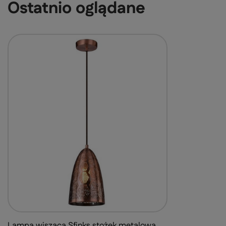
Ostatnio oglądane
Lampa wisząca Sfinks stożek metalowa