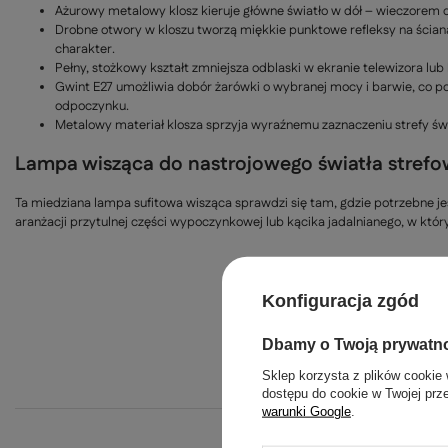
Ażurowy metalowy klosz kieruje główne światło w dół – wieczorem dok
Drobne otwory w kloszu tworzą miękkie punktowe refleksy na ściana
charakter.
Pełny, stożkowy kształt zmniejsza odblaski w ekranie telewizora lub 
Gwint E27 umożliwia dobór żarówki o wybranej mocy i barwie, co p
odpoczynku.
Metalowy materiał klosza sprzyja wyraźnemu zaznaczeniu strefy świ
Lampa wisząca do nastrojowego światła stref
Ta miedziana lampa sufitowa wisząca sprawdzi się tam, gdzie potrzebne jes
aranżacji przytulnej części wypoczynkowej lub kącika jadalnianego, w któr
Konfiguracja zgód
Dbamy o Twoją prywatn
Sklep korzysta z plików cookie 
dostępu do cookie w Twojej prz
warunki Google
.