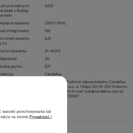
Ilość potrzebnych
1xE27
żarówek x Rodzaj
żarówki
Napięcie zasilania
230V/ 50Hz
Led zintegrowany
NIE
Strumień świetlny
b/d
(Lm)
Kod producenta
31-43313
Głębokość
20
Rodzaj gwintu
E27
Kolekcja
Candellux
Informacja o
Producent / Podmiot odpowiedzalny Candellux
producencie
Lighting Sp. z o.o. ul. 1 Maja 132 05-200 Wołomin
Polska Kontakt E-mail: bok@candellux.com.pl
Telefon: +221010097
Materiał
Metal
ć warunki przechowywania lub
 także na stronie
Prywatność i