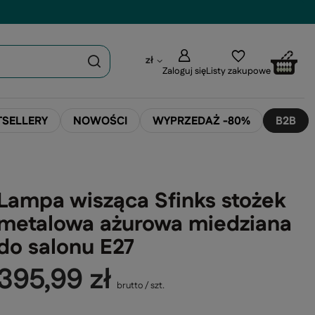
zł
Zaloguj się
Listy zakupowe
TSELLERY
NOWOŚCI
WYPRZEDAŻ -80%
B2B
Lampa wisząca Sfinks stożek
metalowa ażurowa miedziana
do salonu E27
395,99 zł
brutto
/
szt.