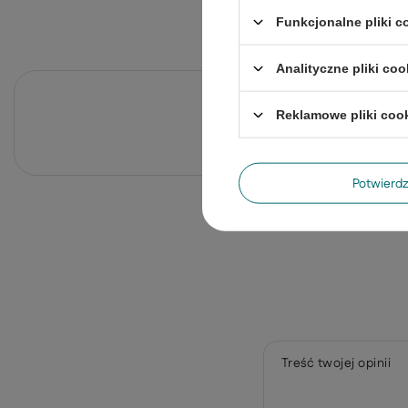
Funkcjonalne pliki 
Analityczne pliki coo
Po
Reklamowe pliki coo
Zadaj pytanie a my odpowiemy ni
Potwier
Treść twojej opinii