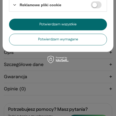
DODAJ DO KOSZYKA
Reklamowe pliki cookie
30
dni na łatwy zwrot
Bezpieczne zakupy
Potwierdzam wszystkie
Potwierdzam wymagane
Opis
Szczegółowe dane
Gwarancja
Opinie
(0)
Potrzebujesz pomocy? Masz pytania?