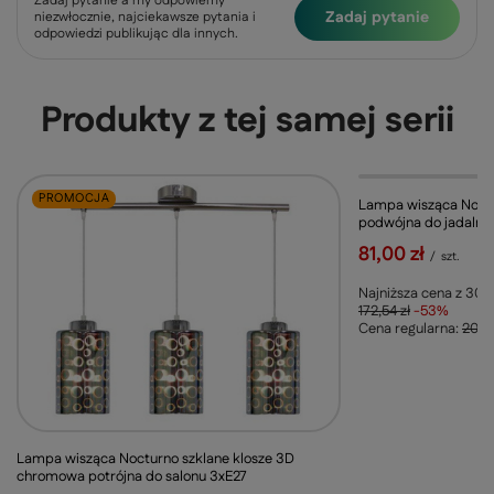
Zadaj pytanie a my odpowiemy
Zadaj pytanie
niezwłocznie, najciekawsze pytania i
odpowiedzi publikując dla innych.
Produkty z tej samej serii
PROMOCJA
PROMOCJA
Lampa wisząca Noct
podwójna do jadalni 
81,00 zł
/
szt.
Najniższa cena z 30 d
172,54 zł
-53%
Cena regularna:
202,
Lampa wisząca Nocturno szklane klosze 3D
chromowa potrójna do salonu 3xE27