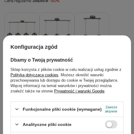
Cena regularna:
298,99 zł
-60%
Konfiguracja zgód
Dbamy o Twoją prywatność
Sklep korzysta z plików cookie w celu realizacji usług zgodnie z
Polityką dotyczącą cookies
. Możesz określić warunki
przechowywania lub dostępu do cookie w Twojej przeglądarce.
Więcej informacji na temat warunków i prywatności można
znaleźć także na stronie
Prywatność i warunki Google
.
50 szt.
Dostępny
Zamów do
11:30 to wyślemy dzisiaj
Sprawdź czasy i koszty wysyłki
Zawsze
Funkcjonalne pliki cookie (wymagane)
aktywne
-
+
Analityczne pliki cookie