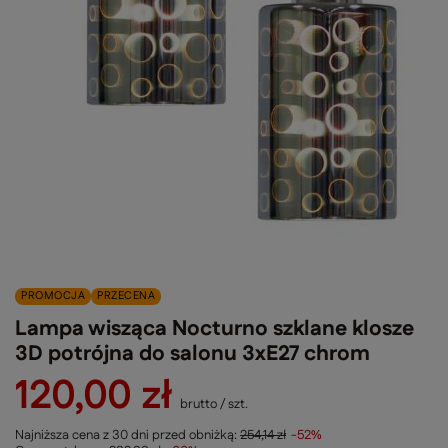
PROMOCJA
PRZECENA
Lampa wisząca Nocturno szklane klosze
3D potrójna do salonu 3xE27 chrom
120,00 zł
brutto
/
szt.
Najniższa cena z 30 dni przed obniżką:
254,14 zł
-52%