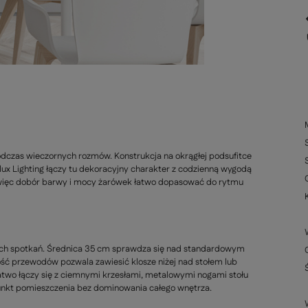
odczas wieczornych rozmów. Konstrukcja na okrągłej podsufitce
llux Lighting łączy tu dekoracyjny charakter z codzienną wygodą
 więc dobór barwy i mocy żarówek łatwo dopasować do rytmu
nnych spotkań. Średnica 35 cm sprawdza się nad standardowym
ość przewodów pozwala zawiesić klosze niżej nad stołem lub
łatwo łączy się z ciemnymi krzesłami, metalowymi nogami stołu
punkt pomieszczenia bez dominowania całego wnętrza.