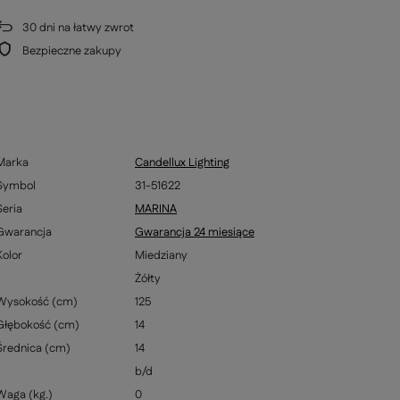
30
dni na łatwy zwrot
Bezpieczne zakupy
Marka
Candellux Lighting
Symbol
31-51622
Seria
MARINA
Gwarancja
Gwarancja 24 miesiące
Kolor
Miedziany
Żółty
Wysokość (cm)
125
Głębokość (cm)
14
Średnica (cm)
14
b/d
Waga (kg.)
0