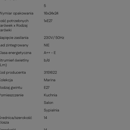
5
Wymiar opakowania
16x24x24
Ilość potrzebnych
1xE27
żarówek x Rodzaj
żarówki
Napięcie zasilania
230V/ 50Hz
Led zintegrowany
NIE
Klasa energetyczna
A++ - E
Strumień świetlny
b/d
(Lm)
Kod producenta
3151622
Kolekcja
Marina
Rodzaj gwintu
E27
Pomieszczenie
Kuchnia
Salon
Sypialnia
Średnica/szerokość
14
klosza