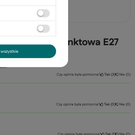
j pytanie
 do salonu 1-punktowa E27
wszystkie
zcz.
Czy opinia była pomocna?
Tak
3
Nie
0
Czy opinia była pomocna?
Tak
0
Nie
0
Czy opinia była pomocna?
Tak
1
Nie
0