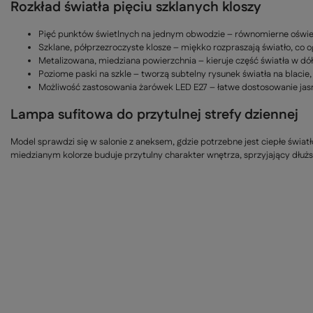
Rozkład światła pięciu szklanych kloszy
Pięć punktów świetlnych na jednym obwodzie – równomierne oświet
Szklane, półprzezroczyste klosze – miękko rozpraszają światło, co o
Metalizowana, miedziana powierzchnia – kieruje część światła w dół,
Poziome paski na szkle – tworzą subtelny rysunek światła na blacie
Możliwość zastosowania żarówek LED E27 – łatwe dostosowanie jasno
Lampa sufitowa do przytulnej strefy dziennej
Model sprawdzi się w salonie z aneksem, gdzie potrzebne jest ciepłe świat
miedzianym kolorze buduje przytulny charakter wnętrza, sprzyjający dłu