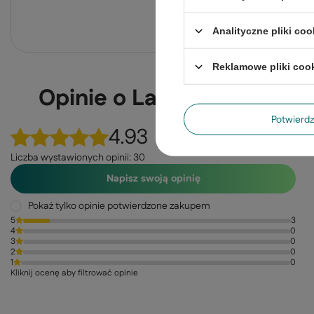
Zadaj pytanie a my odpowiemy ni
Analityczne pliki coo
Reklamowe pliki coo
Opinie o Lampa wisząca M
Potwier
4.93
Liczba wystawionych opinii: 30
Napisz swoją opinię
Pokaż tylko opinie potwierdzone zakupem
5
3
4
0
3
0
2
0
1
0
Kliknij ocenę aby filtrować opinie