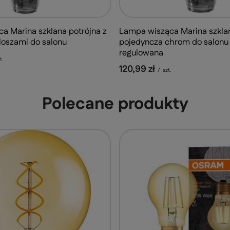
Lampa wisząca Marina szkla
a Marina szklana potrójna z
pojedyncza chrom do salonu 
loszami do salonu
regulowana
t.
120,99 zł
/
szt.
Polecane produkty