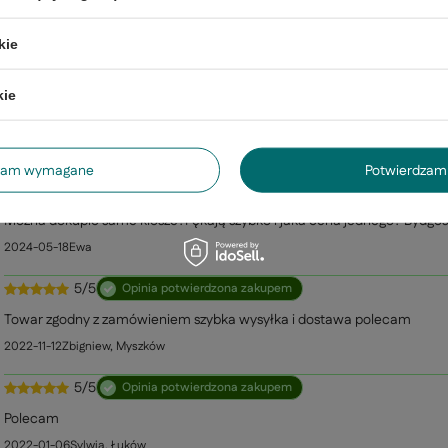
Zada
ezwłocznie, najciekawsze pytania i odpowiedzi publikując dla
innych.
kie
kie
arina szklany klosz miedziany
dzam wymagane
Potwierdzam 
5/5
Opinia niepotwierdzona zakupem
Można dokupić same klosze?Pękają szybko i jaka cena jednego? Bydgos
2024-05-18
Ewa
5/5
Opinia potwierdzona zakupem
Towar zgodny z zamówieniem szybka wysyłka i dostawa polecam
2022-11-12
Zbigniew, Myszków
5/5
Opinia potwierdzona zakupem
Polecam
2022-01-06
Sylwia, Łuków