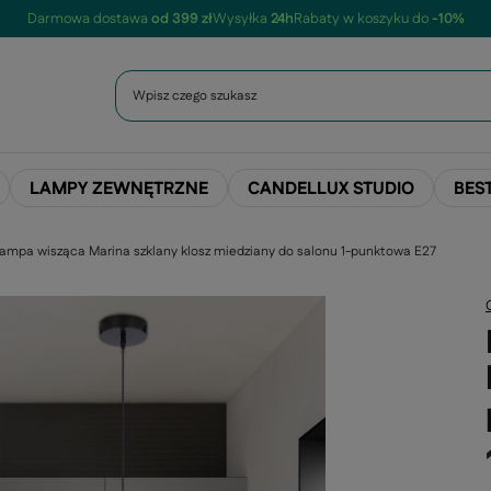
Darmowa dostawa
od 399 zł
Wysyłka
24h
Rabaty w koszyku do
-10%
LAMPY ZEWNĘTRZNE
CANDELLUX STUDIO
BES
ampa wisząca Marina szklany klosz miedziany do salonu 1-punktowa E27