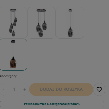
Niedostępny
DODAJ DO KOSZYKA
-
+
Powiadom mnie o dostępności produktu