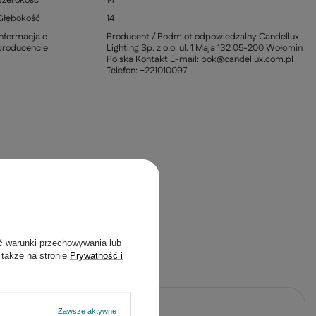
Szerokość
14
Głębokość
14
Informacja o
Producent / Podmiot odpowiedzalny Candellux
producencie
Lighting Sp. z o.o. ul. 1 Maja 132 05-200 Wołomin
Polska Kontakt E-mail: bok@candellux.com.pl
Telefon: +221010097
ć warunki przechowywania lub
 także na stronie
Prywatność i
Zawsze aktywne