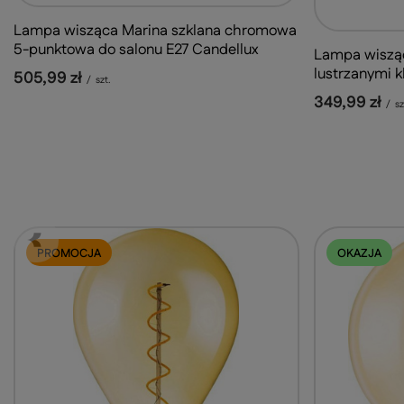
Lampa wisząca Marina szklana chromowa
5-punktowa do salonu E27 Candellux
Lampa wisząc
lustrzanymi k
505,99 zł
/
szt.
349,99 zł
/
sz
PROMOCJA
OKAZJA