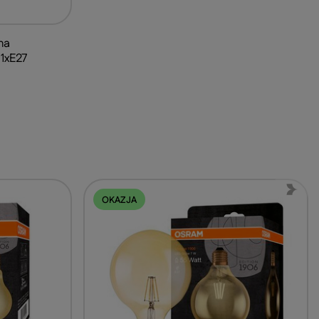
na
1xE27
OKAZJA