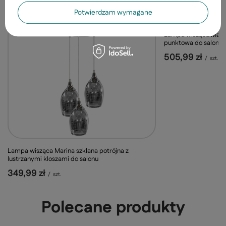
Potwierdzam wymagane
Lampa wisząca Mari
punktowa do salonu 
505,99 zł
/
szt.
Lampa wisząca Marina szklana potrójna z
lustrzanymi kloszami do salonu
349,99 zł
/
szt.
Polecane produkty