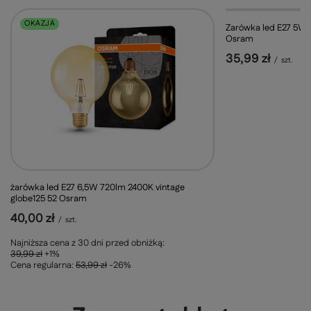
OKAZJA
Zarówka led E27 5W 
Osram
35,99 zł
/
szt.
żarówka led E27 6,5W 720lm 2400K vintage
globe125 52 Osram
40,00 zł
/
szt.
Najniższa cena z 30 dni przed obniżką:
39,99 zł
+1%
Cena regularna:
53,99 zł
-26%