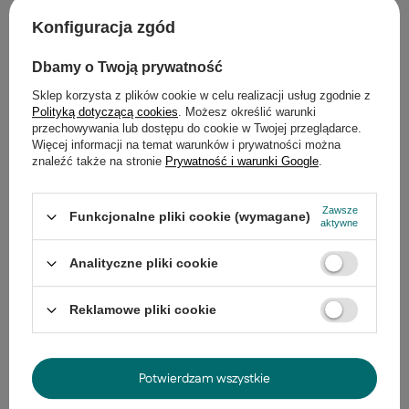
Konfiguracja zgód
Opis
Dbamy o Twoją prywatność
Szczegółowe dane
Sklep korzysta z plików cookie w celu realizacji usług zgodnie z
Polityką dotyczącą cookies
. Możesz określić warunki
Do pobrania
przechowywania lub dostępu do cookie w Twojej przeglądarce.
Więcej informacji na temat warunków i prywatności można
Gwarancja
znaleźć także na stronie
Prywatność i warunki Google
.
Opinie
(0)
Zawsze
Funkcjonalne pliki cookie (wymagane)
aktywne
Analityczne pliki cookie
Potrzebujesz pomocy? Masz pytania?
Zadaj pytanie a my odpowiemy
Reklamowe pliki cookie
Zadaj pytanie
niezwłocznie, najciekawsze pytania i
odpowiedzi publikując dla innych.
Potwierdzam wszystkie
Produkty z tej samej serii