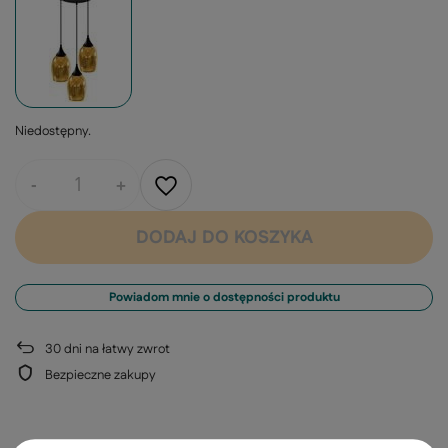
Niedostępny
-
+
DODAJ DO KOSZYKA
Powiadom mnie o dostępności produktu
30
dni na łatwy zwrot
Bezpieczne zakupy