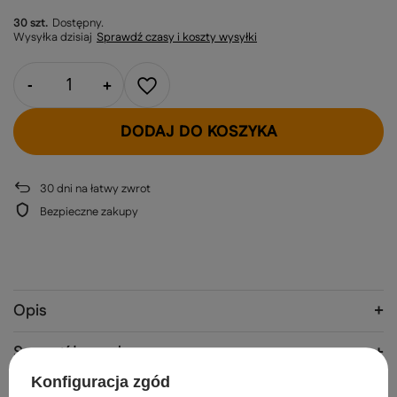
30 szt.
Dostępny
Wysyłka
dzisiaj
Sprawdź czasy i koszty wysyłki
-
+
DODAJ DO KOSZYKA
30
dni na łatwy zwrot
Bezpieczne zakupy
Opis
Szczegółowe dane
Konfiguracja zgód
Gwarancja