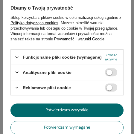
Dbamy o Twoją prywatność
Opinie
(0)
Sklep korzysta z plików cookie w celu realizacji usług zgodnie z
Polityką dotyczącą cookies
. Możesz określić warunki
przechowywania lub dostępu do cookie w Twojej przeglądarce.
Więcej informacji na temat warunków i prywatności można
Potrzebujesz pomocy? Masz pytania?
znaleźć także na stronie
Prywatność i warunki Google
.
Zadaj pytanie a my odpowiemy
Zadaj pytanie
niezwłocznie, najciekawsze pytania i
odpowiedzi publikując dla innych.
Zawsze
Funkcjonalne pliki cookie (wymagane)
aktywne
Analityczne pliki cookie
Ostatnio oglądane
Reklamowe pliki cookie
Potwierdzam wszystkie
Potwierdzam wymagane