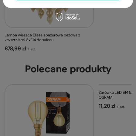
Lampa wisząca Elissa abażurowa beżowa z
kryształami 3xE14 do salonu
678,99 zł
/
szt.
Polecane produkty
Żarówka LED E14 5,
OSRAM
11,20 zł
/
szt.