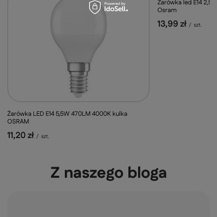
Żarówka led E14 2,5
Osram
13,99 zł
/
szt.
Żarówka LED E14 5,5W 470LM 4000K kulka
OSRAM
11,20 zł
/
szt.
Z naszego bloga