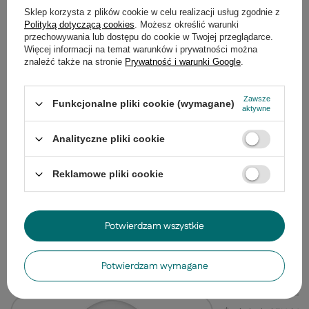
Sklep korzysta z plików cookie w celu realizacji usług zgodnie z
Polityką dotyczącą cookies
. Możesz określić warunki
przechowywania lub dostępu do cookie w Twojej przeglądarce.
Więcej informacji na temat warunków i prywatności można
znaleźć także na stronie
Prywatność i warunki Google
.
Zawsze
Funkcjonalne pliki cookie (wymagane)
aktywne
Analityczne pliki cookie
Reklamowe pliki cookie
Kinkiet Clara podwójny do salonu chromowy z
białymi abażurami z tkaniny
314,99 zł
/
szt.
Potwierdzam wszystkie
Polecane produkty
Potwierdzam wymagane