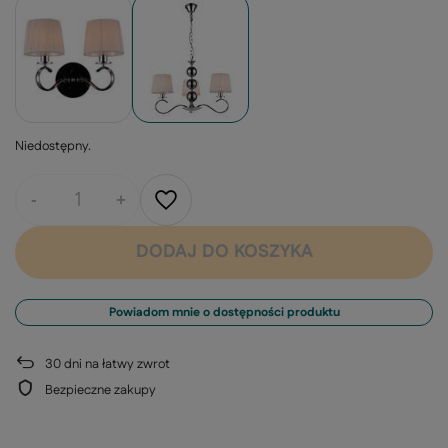
Niedostępny
-
+
DODAJ DO KOSZYKA
Powiadom mnie o dostępności produktu
30
dni na łatwy zwrot
Bezpieczne zakupy