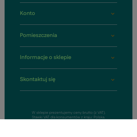
Konto
Pomieszczenia
Informacje o sklepie
Skontaktuj się
W sklepie prezentujemy ceny brutto (z VAT).
Stawki VAT dla konsumentów z kraju:
Polska
.