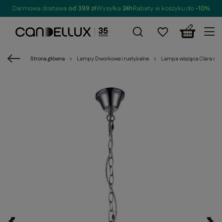
Darmowa dostawa
od 399 zł
Wysyłka
24h
Rabaty w koszyku do
-10%
Strona główna
Lampy Dworkowe i rustykalne
Lampa wisząca Clara chr