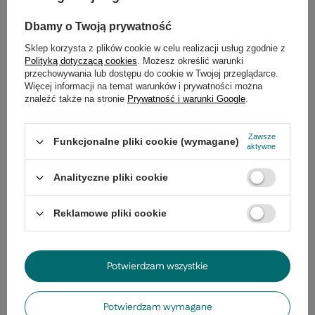
30
dni na łatwy zwrot
Dbamy o Twoją prywatność
Bezpieczne zakupy
Sklep korzysta z plików cookie w celu realizacji usług zgodnie z
Polityką dotyczącą cookies
. Możesz określić warunki
przechowywania lub dostępu do cookie w Twojej przeglądarce.
Więcej informacji na temat warunków i prywatności można
znaleźć także na stronie
Prywatność i warunki Google
.
Opis
Zawsze
Funkcjonalne pliki cookie (wymagane)
aktywne
Szczegółowe dane
Analityczne pliki cookie
Gwarancja
Reklamowe pliki cookie
Opinie
(0)
Potwierdzam wszystkie
Potrzebujesz pomocy? Masz pytania?
Zadaj pytanie a my odpowiemy
Zadaj pytanie
niezwłocznie, najciekawsze pytania i
Potwierdzam wymagane