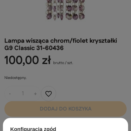
Lampa wisząca chrom/fiolet kryształki
G9 Classic 31-60436
100,00 zł
brutto
/
szt.
Niedostępny
-
+
DODAJ DO KOSZYKA
Powiadom mnie o dostępności produktu
Konfiguracja zgód