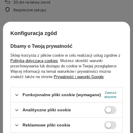
30
dni na łatwy zwrot
Bezpieczne zakupy
Konfiguracja zgód
Opis
Dbamy o Twoją prywatność
Sklep korzysta z plików cookie w celu realizacji usług zgodnie z
Szczegółowe dane
Polityką dotyczącą cookies
. Możesz określić warunki
przechowywania lub dostępu do cookie w Twojej przeglądarce.
Gwarancja
Więcej informacji na temat warunków i prywatności można
znaleźć także na stronie
Prywatność i warunki Google
.
Opinie
(0)
Zawsze
Funkcjonalne pliki cookie (wymagane)
aktywne
Potrzebujesz pomocy? Masz pytania?
Analityczne pliki cookie
Zadaj pytanie a my odpowiemy
Zadaj pytanie
niezwłocznie, najciekawsze pytania i
odpowiedzi publikując dla innych.
Reklamowe pliki cookie