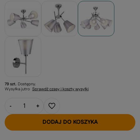
79 szt.
Dostępny
Wysyłka
jutro
Sprawdź czasy i koszty wysyłki
-
+
DODAJ DO KOSZYKA