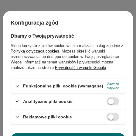
Opis
Konfiguracja zgód
Dbamy o Twoją prywatność
Szczegółowe dane
Sklep korzysta z plików cookie w celu realizacji usług zgodnie z
Gwarancja
Polityką dotyczącą cookies
. Możesz określić warunki
przechowywania lub dostępu do cookie w Twojej przeglądarce.
Więcej informacji na temat warunków i prywatności można
Opinie
(0)
znaleźć także na stronie
Prywatność i warunki Google
.
Zawsze
Funkcjonalne pliki cookie (wymagane)
aktywne
Potrzebujesz pomocy? Masz pytania?
Zadaj pytanie a my odpowiemy
Analityczne pliki cookie
Zadaj pytanie
niezwłocznie, najciekawsze pytania i
odpowiedzi publikując dla innych.
Reklamowe pliki cookie
Ostatnio oglądane