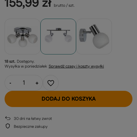
155,99 zł
brutto
/
szt.
18 szt.
Dostępny
Wysyłka
w poniedziałek
Sprawdź czasy i koszty wysyłki
-
+
DODAJ DO KOSZYKA
30
dni na łatwy zwrot
Bezpieczne zakupy