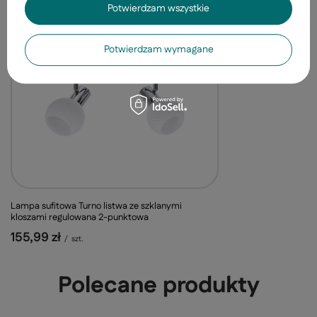
Potwierdzam wszystkie
Potwierdzam wymagane
Lampa sufitowa Turno listwa ze szklanymi
kloszami regulowana 2-punktowa
155,99 zł
/
szt.
Polecane produkty