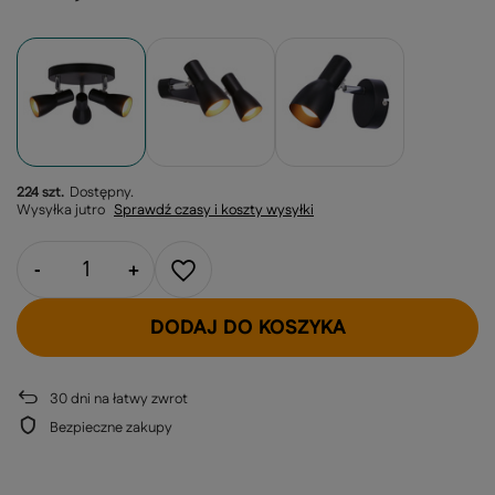
224 szt.
Dostępny
Wysyłka
jutro
Sprawdź czasy i koszty wysyłki
-
+
DODAJ DO KOSZYKA
30
dni na łatwy zwrot
Bezpieczne zakupy