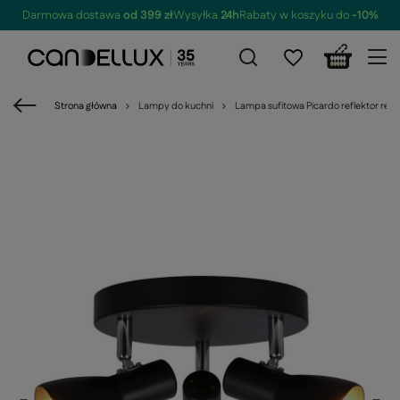
Darmowa dostawa
od 399 zł
Wysyłka
24h
Rabaty w koszyku do
-10%
Strona główna
Lampy do kuchni
Lampa sufitowa Picardo reflektor re