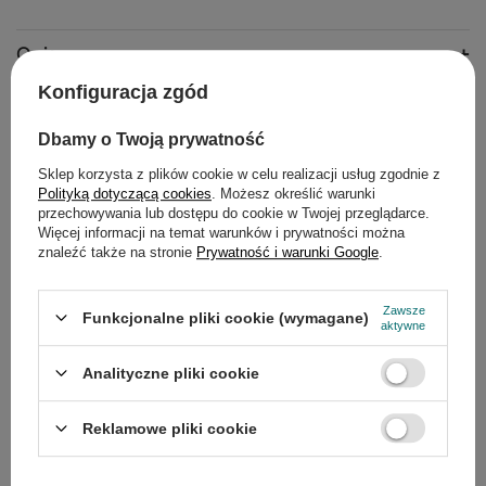
Opis
Konfiguracja zgód
Szczegółowe dane
Dbamy o Twoją prywatność
Do pobrania
Sklep korzysta z plików cookie w celu realizacji usług zgodnie z
Polityką dotyczącą cookies
. Możesz określić warunki
Gwarancja
przechowywania lub dostępu do cookie w Twojej przeglądarce.
Więcej informacji na temat warunków i prywatności można
znaleźć także na stronie
Prywatność i warunki Google
.
Opinie
(0)
Zawsze
Funkcjonalne pliki cookie (wymagane)
aktywne
Potrzebujesz pomocy? Masz pytania?
Zadaj pytanie a my odpowiemy
Analityczne pliki cookie
Zadaj pytanie
niezwłocznie, najciekawsze pytania i
odpowiedzi publikując dla innych.
Reklamowe pliki cookie