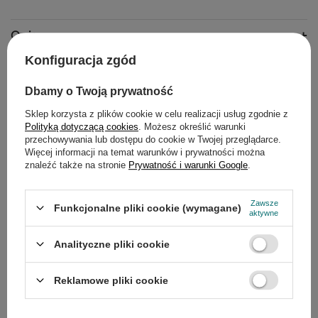
Opis
Konfiguracja zgód
Szczegółowe dane
Dbamy o Twoją prywatność
Do pobrania
Sklep korzysta z plików cookie w celu realizacji usług zgodnie z
Polityką dotyczącą cookies
. Możesz określić warunki
Gwarancja
przechowywania lub dostępu do cookie w Twojej przeglądarce.
Więcej informacji na temat warunków i prywatności można
znaleźć także na stronie
Prywatność i warunki Google
.
Opinie
(0)
Zawsze
Funkcjonalne pliki cookie (wymagane)
aktywne
Potrzebujesz pomocy? Masz pytania?
Zadaj pytanie a my odpowiemy
Analityczne pliki cookie
Zadaj pytanie
niezwłocznie, najciekawsze pytania i
odpowiedzi publikując dla innych.
Reklamowe pliki cookie