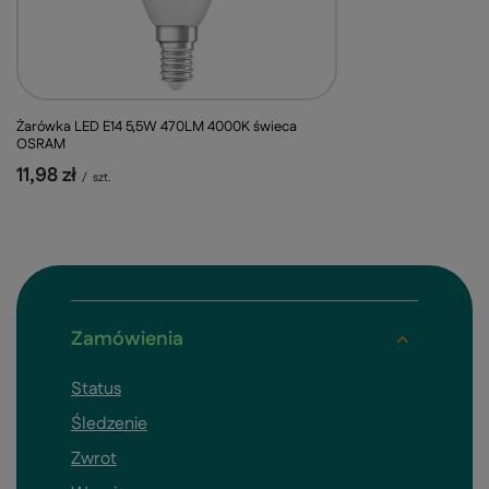
Żarówka LED E14 5,5W 470LM 4000K świeca
OSRAM
11,98 zł
/
szt.
Zamówienia
Status
Śledzenie
Zwrot