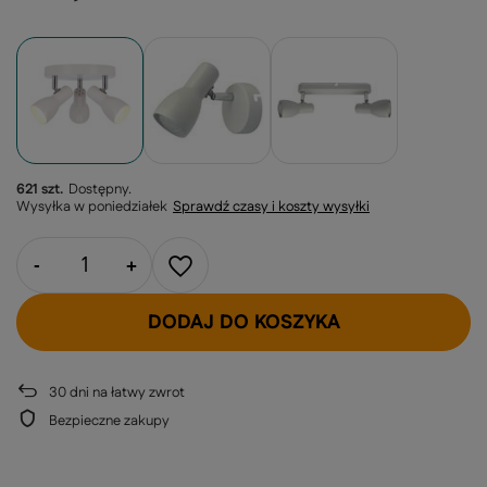
621 szt.
Dostępny
Wysyłka
w poniedziałek
Sprawdź czasy i koszty wysyłki
-
+
DODAJ DO KOSZYKA
30
dni na łatwy zwrot
Bezpieczne zakupy