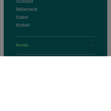
Wymiana
Reklamacje
Koszyk
Kontakt
Konto
Pomieszczenia
Informacje o sklepie
Skontaktuj się