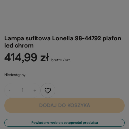
Lampa sufitowa Lonella 98-44792 plafon
led chrom
414,99 zł
brutto
/
szt.
Niedostępny
-
+
DODAJ DO KOSZYKA
Powiadom mnie o dostępności produktu