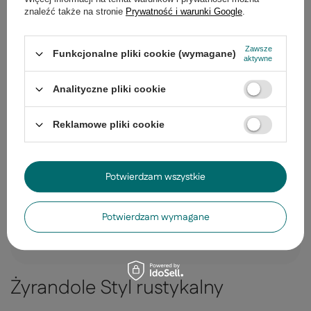
znaleźć także na stronie
Prywatność i warunki Google
.
Z naszego bloga
Zawsze
Funkcjonalne pliki cookie (wymagane)
aktywne
Analityczne pliki cookie
Reklamowe pliki cookie
Potwierdzam wszystkie
Potwierdzam wymagane
Żyrandole Styl rustykalny