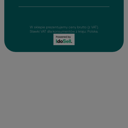
W sklepie prezentujemy ceny brutto (z VAT).
Stawki VAT dla konsumentów z kraju:
Polska
.