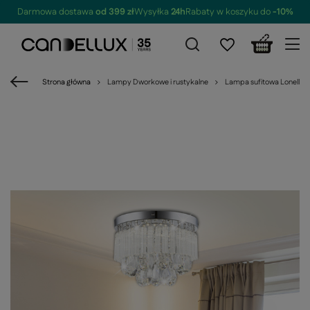
Darmowa dostawa
od 399 zł
Wysyłka
24h
Rabaty w koszyku do
-10%
Strona główna
Lampy Dworkowe i rustykalne
Lampa sufitowa Lonella 