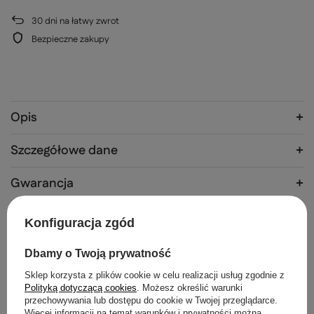
30
dni na łatwy zwrot
Bezpieczne zakupy
Opis
Szczegółowe dane
Gwarancja
Opinie
(0)
Konfiguracja zgód
Dbamy o Twoją prywatność
Potrzebujesz pomocy? Masz pytania?
Sklep korzysta z plików cookie w celu realizacji usług zgodnie z
Polityką dotyczącą cookies
. Możesz określić warunki
Zadaj pytanie a my odpowiemy
Zadaj pytanie
niezwłocznie, najciekawsze pytania i
przechowywania lub dostępu do cookie w Twojej przeglądarce.
odpowiedzi publikując dla innych.
Więcej informacji na temat warunków i prywatności można