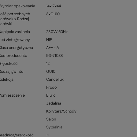
Wymiar opakowania
14x17x44
Ilość potrzebnych
3xGU10
żarówek x Rodzaj
żarówki
Napięcie zasilania
230V/ 50Hz
Led zintegrowany
NIE
Klasa energetyczna
A++ - A
Kod producenta
93-71088
Głębokość
12
Rodzaj gwintu
GU10
Kolekcja
Candellux
Frodo
Pomieszczenie
Biuro
Jadalnia
Korytarz/Schody
Salon
Sypialnia
Średnica/szerokość
11