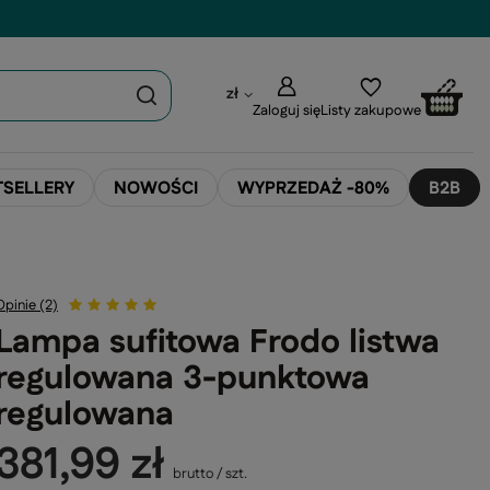
zł
Zaloguj się
Listy zakupowe
TSELLERY
NOWOŚCI
WYPRZEDAŻ -80%
B2B
Opinie (2)
Lampa sufitowa Frodo listwa
regulowana 3-punktowa
regulowana
381,99 zł
brutto
/
szt.