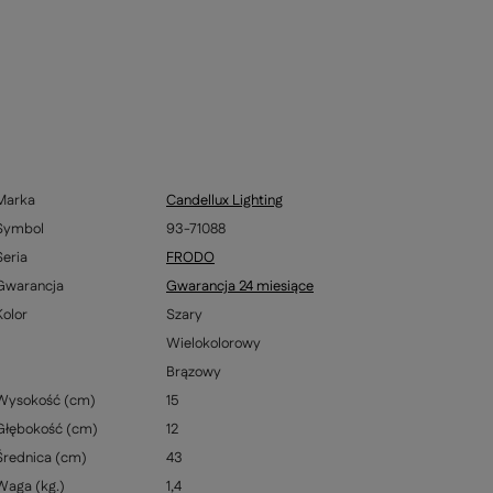
Marka
Candellux Lighting
Symbol
93-71088
Seria
FRODO
Gwarancja
Gwarancja 24 miesiące
Kolor
Szary
Wielokolorowy
Brązowy
Wysokość (cm)
15
Głębokość (cm)
12
Średnica (cm)
43
Waga (kg.)
1,4