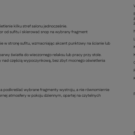
tlenie kilku stref salonu jednocześnie.
or od sufitu i skierować snop na wybrany fragment
nie w stronę sufitu, wzmacniając akcent punktowy na ścianie lub
wy światła do wieczornego relaksu lub pracy przy stole.
y nad częścią wypoczynkową, bez zbyt mocnego oświetlenia
 ma podkreślać wybrane fragmenty wystroju, a nie równomiernie
ornej atmosfery w pokoju dziennym, opartej na czytelnych