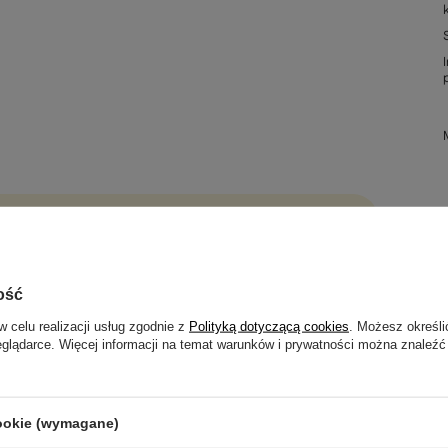
ość
w celu realizacji usług zgodnie z
Polityką dotyczącą cookies
. Możesz określi
eglądarce. Więcej informacji na temat warunków i prywatności można znaleźć
GWARANCJA 24 MIESIĄCE
Gwarancja 24 miesiące
cookie (wymagane)