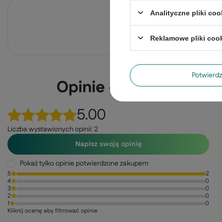
Po
Analityczne pliki coo
Zadaj pytanie a my odpowiemy ni
Reklamowe pliki coo
Potwier
Opinie o Lampa sufit
5.00
Liczba wystawionych opinii: 2
Napisz swoją opinię
Pokaż tylko opinie potwierdzone zakupem
5
2
4
0
3
0
2
0
1
0
Kliknij ocenę aby filtrować opinie