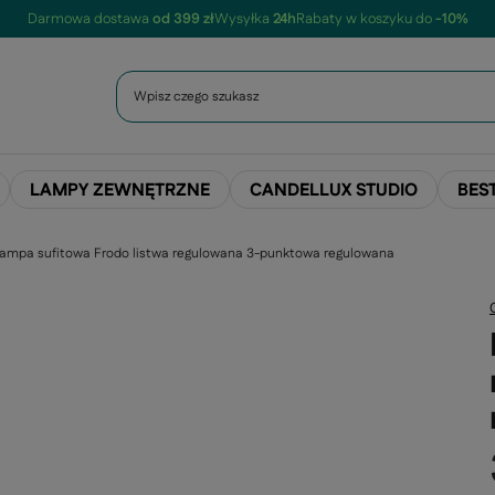
Darmowa dostawa
od 399 zł
Wysyłka
24h
Rabaty w koszyku do
-10%
LAMPY ZEWNĘTRZNE
CANDELLUX STUDIO
BES
ampa sufitowa Frodo listwa regulowana 3-punktowa regulowana