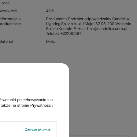
klosza
Szerokość
43.5
Informacja o
Producent / Podmiot odpowiedzalny Candellux
producencie
Lighting Sp. z o.o. ul. 1 Maja 132 05-200 Wołomin
Polska Kontakt E-mail: bok@candellux.com.pl
Telefon: +221010097
Materiał
Metal
ć warunki przechowywania lub
 także na stronie
Prywatność i
Zawsze aktywne