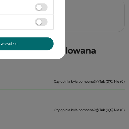
j pytanie
wszystkie
3-punktowa regulowana
Czy opinia była pomocna?
Tak
0
Nie
0
Czy opinia była pomocna?
Tak
0
Nie
0