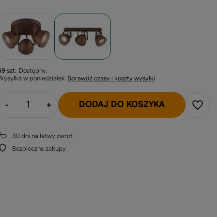
69 szt.
Dostępny
Wysyłka
w poniedziałek
Sprawdź czasy i koszty wysyłki
DODAJ DO KOSZYKA
-
+
30
dni na łatwy zwrot
Bezpieczne zakupy