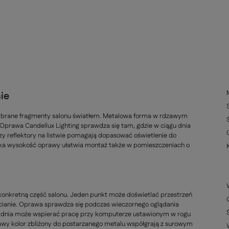
ie
 wybrane fragmenty salonu światłem. Metalowa forma w rdzawym
 Oprawa Candellux Lighting sprawdza się tam, gdzie w ciągu dnia
y reflektory na listwie pomagają dopasować oświetlenie do
ielka wysokość oprawy ułatwia montaż także w pomieszczeniach o
konkretną część salonu. Jeden punkt może doświetlać przestrzeń
 ścianie. Oprawa sprawdza się podczas wieczornego oglądania
gu dnia może wspierać pracę przy komputerze ustawionym w rogu
zawy kolor zbliżony do postarzanego metalu współgrają z surowym