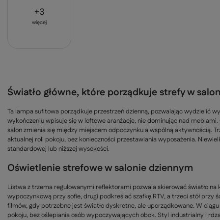
+
3
więcej
Światło główne, które porządkuje strefy w salon
Ta lampa sufitowa porządkuje przestrzeń dzienną, pozwalając wydzielić
wykończeniu wpisuje się w loftowe aranżacje, nie dominując nad meblami.
salon zmienia się między miejscem odpoczynku a wspólną aktywnością. Trz
aktualnej roli pokoju, bez konieczności przestawiania wyposażenia. Niew
standardowej lub niższej wysokości.
Oświetlenie strefowe w salonie dziennym
Listwa z trzema regulowanymi reflektorami pozwala skierować światło na 
wypoczynkową przy sofie, drugi podkreślać szafkę RTV, a trzeci stół przy
filmów, gdy potrzebne jest światło dyskretne, ale uporządkowane. W cią
pokoju, bez oślepiania osób wypoczywających obok. Styl industrialny i rd