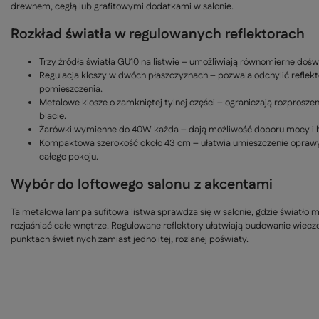
drewnem, cegłą lub grafitowymi dodatkami w salonie.
Rozkład światła w regulowanych reflektorach
Trzy źródła światła GU10 na listwie – umożliwiają równomierne doświe
Regulacja kloszy w dwóch płaszczyznach – pozwala odchylić reflekt
pomieszczenia.
Metalowe klosze o zamkniętej tylnej części – ograniczają rozprosze
blacie.
Żarówki wymienne do 40W każda – dają możliwość doboru mocy i bar
Kompaktowa szerokość około 43 cm – ułatwia umieszczenie opraw
całego pokoju.
Wybór do loftowego salonu z akcentami
Ta metalowa lampa sufitowa listwa sprawdza się w salonie, gdzie światło
rozjaśniać całe wnętrze. Regulowane reflektory ułatwiają budowanie wiecz
punktach świetlnych zamiast jednolitej, rozlanej poświaty.