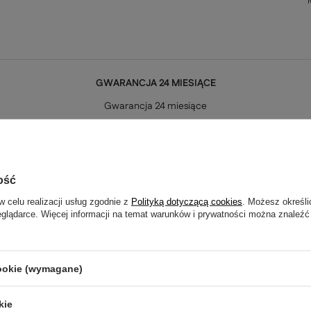
GWARANCJA 24 MIESIĄCE
Gwarancja 24 miesiące
Pytania innych klientów
ość
 osobno świeciły po 2 żarówki?
w celu realizacji usług zgodnie z
Polityką dotyczącą cookies
. Możesz określi
eglądarce. Więcej informacji na temat warunków i prywatności można znaleźć
cookie (wymagane)
kie