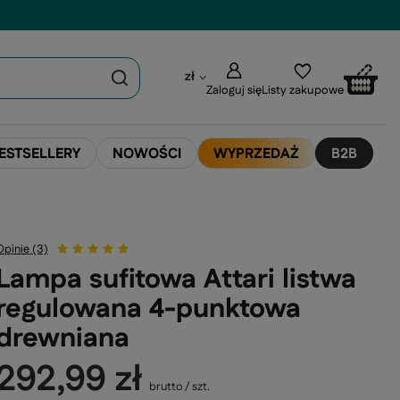
zł
Zaloguj się
Listy zakupowe
ESTSELLERY
NOWOŚCI
WYPRZEDAŻ
B2B
Opinie (3)
Lampa sufitowa Attari listwa
regulowana 4-punktowa
drewniana
292,99 zł
brutto
/
szt.