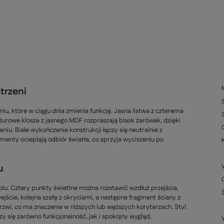
trzeni
u, które w ciągu dnia zmienia funkcję. Jasna listwa z czterema
 Ażurowe klosze z jasnego MDF rozpraszają blask żarówek, dzięki
u. Białe wykończenie konstrukcji łączy się neutralnie z
menty ocieplają odbiór światła, co sprzyja wyciszeniu po
u
olu. Cztery punkty świetlne można rozstawić wzdłuż przejścia,
jście, kolejna szafę z okryciami, a następne fragment ściany z
zwi, co ma znaczenie w niższych lub węższych korytarzach. Styl
 się zarówno funkcjonalność, jak i spokojny wygląd.