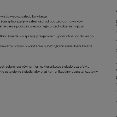
wiatło wzdłuż całego korytarza.
, ścianę lub szafę w zależności od potrzeb domowników.
c ostre cienie podczas wieczornego przechodzenia między
odbiór światła, co sprzyja przyjemnemu powrotowi do domu po
wet w niższych korytarzach, bez ograniczania ilości światła.
a
potrzebne jest równomierne, kierunkowe światło bez efektu
kie ustawienie światła, aby ciąg komunikacyjny pozostał czytelny