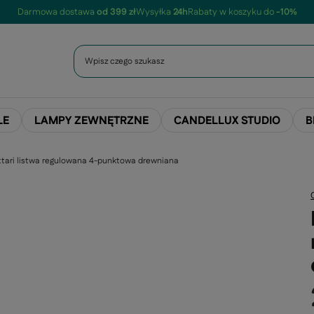
Darmowa dostawa
od 399 zł
Wysyłka
24h
Rabaty w koszyku do
-10%
LE
LAMPY ZEWNĘTRZNE
CANDELLUX STUDIO
B
tari listwa regulowana 4-punktowa drewniana