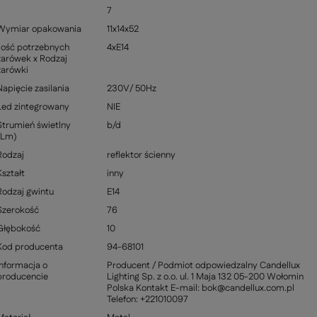
7
Wymiar opakowania
11x14x52
Ilość potrzebnych
4xE14
żarówek x Rodzaj
żarówki
Napięcie zasilania
230V/ 50Hz
Led zintegrowany
NIE
Strumień świetlny
b/d
(Lm)
Rodzaj
reflektor ścienny
Kształt
inny
Rodzaj gwintu
E14
Szerokość
76
Głębokość
10
Kod producenta
94-68101
Informacja o
Producent / Podmiot odpowiedzalny Candellux
producencie
Lighting Sp. z o.o. ul. 1 Maja 132 05-200 Wołomin
Polska Kontakt E-mail: bok@candellux.com.pl
Telefon: +221010097