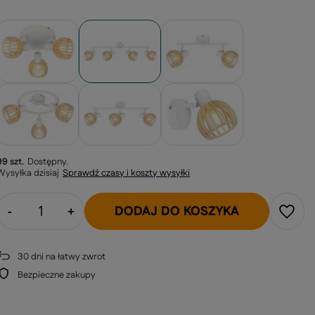
99 szt.
Dostępny
Wysyłka
dzisiaj
Sprawdź czasy i koszty wysyłki
DODAJ DO KOSZYKA
-
+
30
dni na łatwy zwrot
Bezpieczne zakupy