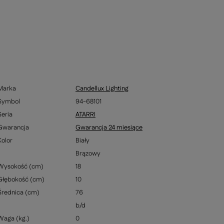
Marka
Candellux Lighting
Symbol
94-68101
Seria
ATARRI
Gwarancja
Gwarancja 24 miesiące
Kolor
Biały
Brązowy
Wysokość (cm)
18
Głębokość (cm)
10
Średnica (cm)
76
b/d
Waga (kg.)
0