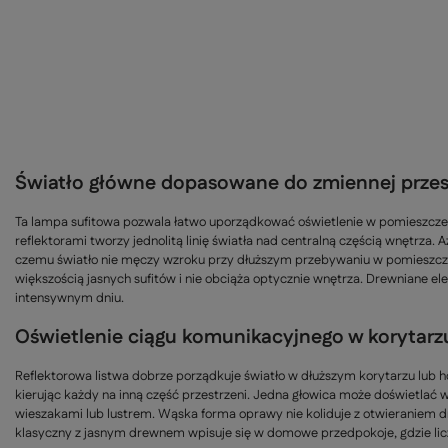
Światło główne dopasowane do zmiennej przes
Ta lampa sufitowa pozwala łatwo uporządkować oświetlenie w pomieszczeni
reflektorami tworzy jednolitą linię światła nad centralną częścią wnętrza.
czemu światło nie męczy wzroku przy dłuższym przebywaniu w pomieszczeni
większością jasnych sufitów i nie obciąża optycznie wnętrza. Drewniane ele
intensywnym dniu.
Oświetlenie ciągu komunikacyjnego w korytarz
Reflektorowa listwa dobrze porządkuje światło w dłuższym korytarzu lub h
kierując każdy na inną część przestrzeni. Jedna głowica może doświetlać we
wieszakami lub lustrem. Wąska forma oprawy nie koliduje z otwieraniem dr
klasyczny z jasnym drewnem wpisuje się w domowe przedpokoje, gdzie liczy