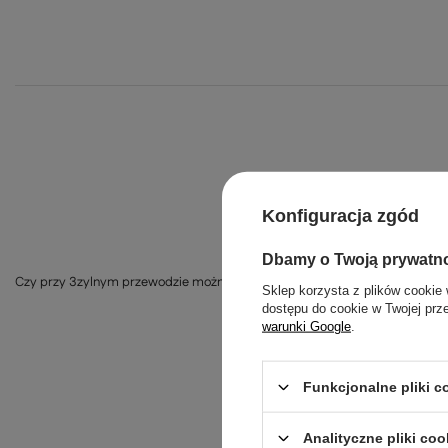
Konfiguracja zgód
Dbamy o Twoją prywatn
Czy przy 3zylnym przewodzie można podłączyć na podwójny włącznik żeby
Sklep korzysta z plików cookie 
dostępu do cookie w Twojej prz
warunki Google
.
Funkcjonalne pliki 
Analityczne pliki coo