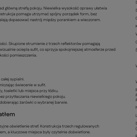
d główną strefą pokoju. Niewielka wysokość oprawy ułatwia
konstrukcja pomaga utrzymać spójny porządek form, bez
walają dopasować nastrój między porankiem a wieczorem.
ości. Skupione strumienie z trzech reflektorów pomagają
ualnie ociepla sufit, co sprzyja spokojniejszej atmosferze przed
kości pomieszczenia.
całej sypialni.
iczając świecenie w sufit.
, toaletki lub miejsca przy łóżku.
z przytłaczania niewielkiego pokoju.
dobierając żarówki o wybranej barwie.
atłem
yzyjne oświetlenie stref. Konstrukcja trzech regulowanych
łem, a kluczowe miejsca były czytelnie doświetlone.