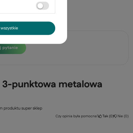
wszystkie
j pytanie
a 3-punktowa metalowa
m produktu super sklep
Czy opinia była pomocna?
Tak
0
Nie
0