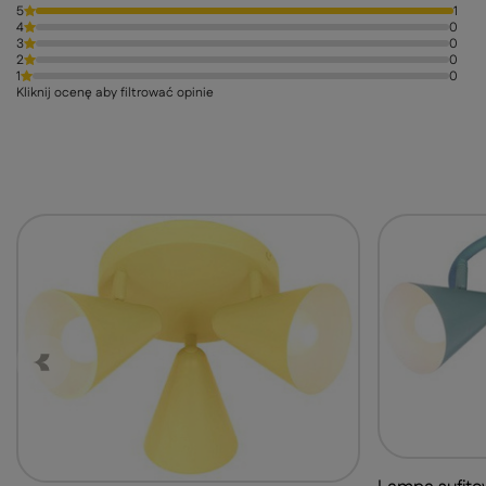
5
1
4
0
3
0
2
0
1
0
Kliknij ocenę aby filtrować opinie