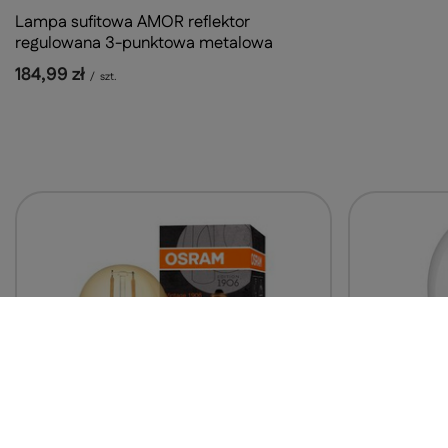
Lampa sufitowa AMOR reflektor
regulowana 3-punktowa metalowa
184,99 zł
/
szt.