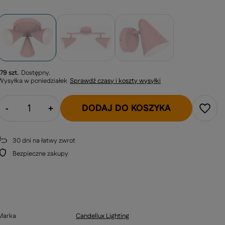
179 szt.
Dostępny
Wysyłka
w poniedziałek
Sprawdź czasy i koszty wysyłki
DODAJ DO KOSZYKA
-
+
30
dni na łatwy zwrot
Bezpieczne zakupy
Marka
Candellux Lighting