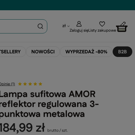
zł
Zaloguj się
Listy zakupowe
TSELLERY
NOWOŚCI
WYPRZEDAŻ -80%
B2B
Opinie (1)
Lampa sufitowa AMOR
reflektor regulowana 3-
punktowa metalowa
184,99 zł
brutto
/
szt.