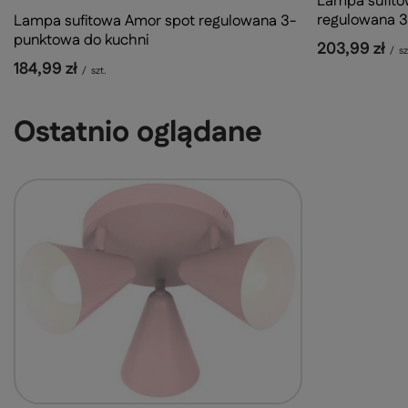
Lampa sufito
regulowana 
Lampa sufitowa Amor spot regulowana 3-
punktowa do kuchni
203,99 zł
/
sz
184,99 zł
/
szt.
Ostatnio oglądane