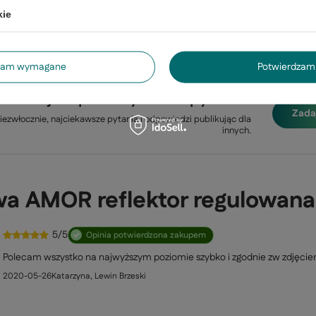
GWARANCJA 24 MIESIĄCE
kie
Gwarancja 24 miesiące
dzam wymagane
Potwierdzam 
trzebujesz pomocy? Masz pytania?
Zada
ezwłocznie, najciekawsze pytania i odpowiedzi publikując dla
innych.
owa AMOR reflektor regulowan
5/5
Opinia potwierdzona zakupem
Polecam wszystko na najwyższym poziomie szybko i zgodnie zw zdjęcie
2020-05-26
Katarzyna, Lewin Brzeski