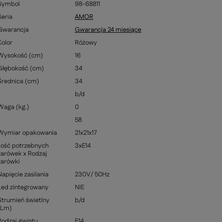
Symbol
98-68811
Seria
AMOR
Gwarancja
Gwarancja 24 miesiące
Kolor
Różowy
Wysokość (cm)
16
Głębokość (cm)
34
Średnica (cm)
34
b/d
Waga (kg.)
0
58
Wymiar opakowania
21x21x17
Ilość potrzebnych
3xE14
żarówek x Rodzaj
żarówki
Napięcie zasilania
230V/ 50Hz
Led zintegrowany
NIE
Strumień świetlny
b/d
(Lm)
Rodzaj gwintu
E14