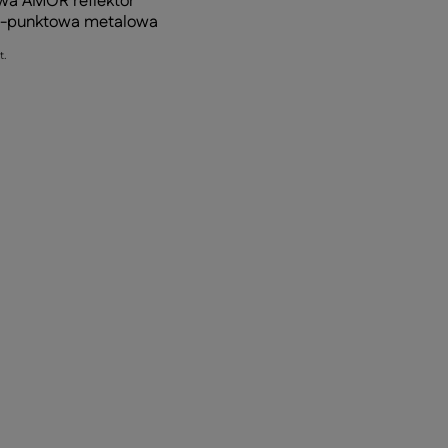
wa AMOR reflektor
3-punktowa metalowa
t.