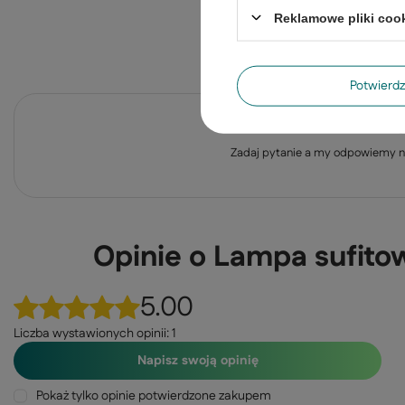
Reklamowe pliki coo
Potwier
Po
Zadaj pytanie a my odpowiemy ni
Opinie o Lampa sufit
5.00
Liczba wystawionych opinii: 1
Napisz swoją opinię
Pokaż tylko opinie potwierdzone zakupem