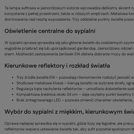
Ta lampa sufitowa w jasnoróżowym kolorze wprowadza delikatny akcent na
korzystanie z pełnej przestrzeni, także w niższych wnętrzach. Metalowa 
dominowania nad resztą wyposażenia. Trzy oddzielne punkty światła poz
Oświetlenie centralne do sypialni
W sypialni oprawa sprawdza się jako główne światło do codziennych czynn
wygodnie przebrać się lub uporządkować garderobę. Jasnoróżowy odcień wiz
snem. Możliwość zastosowania żarówek E14 ułatwia dobranie mocy do wiel
Kierunkowe reflektory i rozkład światła
Trzy źródła światła E14 – pozwalają równomiernie rozłożyć jasność w 
Stożkowe metalowe klosze – kierują światło na wybrane strefy, ogran
Regulacja kąta nachylenia reflektorów – umożliwia doświetlenie szafy
Kompaktowa średnica około 34 cm – daje czytelny punkt świetlny be
Brak zintegrowanego LED – pozwala zmienić charakter oświetlenia, 
Wybór do sypialni z miękkim, kierunkowym świ
Oprawa najlepiej sprawdza się w sypialni, gdzie liczy się łagodne, ale prec
reflektorów wspiera ustawienie światła tak, aby sufit pozostał spokojnym t