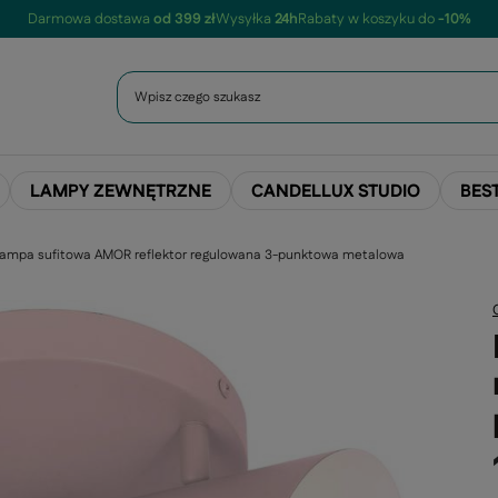
Darmowa dostawa
od 399 zł
Wysyłka
24h
Rabaty w koszyku do
-10%
LAMPY ZEWNĘTRZNE
CANDELLUX STUDIO
BES
ampa sufitowa AMOR reflektor regulowana 3-punktowa metalowa