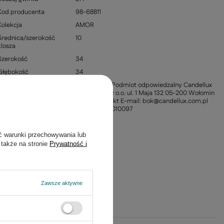
Kod producenta
98-68811
Kolekcja
AMOR
Średnica/szerokość
10
klosza
Szerokość
34
Głębokość
34
Informacja o
Producent / Podmiot odpowiedzalny Candellux
producencie
Lighting Sp. z o.o. ul. 1 Maja 132 05-200 Wołomin
Polska Kontakt E-mail: bok@candellux.com.pl
Telefon: +221010097
Materiał
Metal
ć warunki przechowywania lub
 także na stronie
Prywatność i
Zawsze aktywne