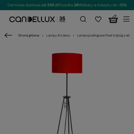
Darmowa dostawa
od 399 zł
Wysyłka
24h
Rabaty w koszyku do
-10%
Strona główna
Lampy Art deco
Lampa podłogowa Float trójnóg z abaż