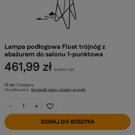
Lampa podłogowa Float trójnóg z
abażurem do salonu 1-punktowa
461,99 zł
brutto
/
szt.
10 szt.
Dostępny
Wysyłka
jutro
Sprawdź czasy i koszty wysyłki
-
+
DODAJ DO KOSZYKA