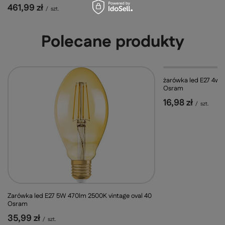
461,99 zł
/
szt.
Polecane produkty
żarówka led E27 4w 
Osram
16,98 zł
/
szt.
Zarówka led E27 5W 470lm 2500K vintage oval 40
Osram
35,99 zł
/
szt.