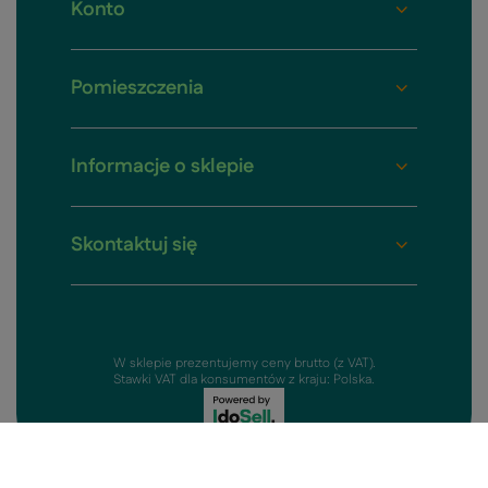
Konto
Pomieszczenia
Informacje o sklepie
Skontaktuj się
W sklepie prezentujemy ceny brutto (z VAT).
Stawki VAT dla konsumentów z kraju:
Polska
.