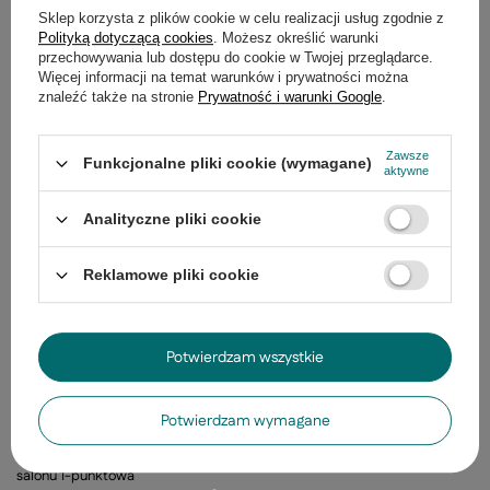
Zadaj pytanie a my odpowiemy
Zadaj pytanie
Sklep korzysta z plików cookie w celu realizacji usług zgodnie z
niezwłocznie, najciekawsze pytania i
odpowiedzi publikując dla innych.
Polityką dotyczącą cookies
. Możesz określić warunki
przechowywania lub dostępu do cookie w Twojej przeglądarce.
Więcej informacji na temat warunków i prywatności można
znaleźć także na stronie
Prywatność i warunki Google
.
Ostatnio oglądane
Zawsze
Funkcjonalne pliki cookie (wymagane)
aktywne
Analityczne pliki cookie
Reklamowe pliki cookie
Potwierdzam wszystkie
Potwierdzam wymagane
Lampa podłogowa Float trójnóg z abażurem do
salonu 1-punktowa