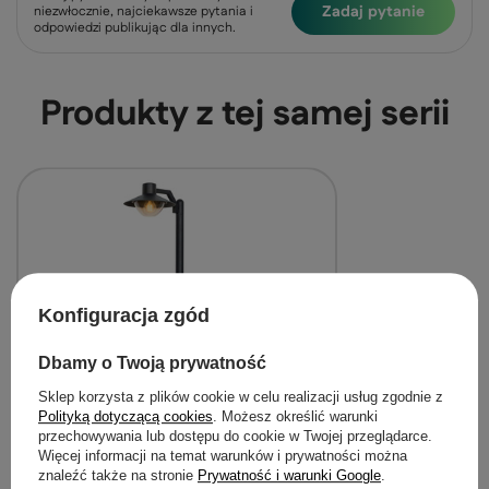
Zadaj pytanie
niezwłocznie, najciekawsze pytania i
odpowiedzi publikując dla innych.
Produkty z tej samej serii
Konfiguracja zgód
Dbamy o Twoją prywatność
Sklep korzysta z plików cookie w celu realizacji usług zgodnie z
Polityką dotyczącą cookies
. Możesz określić warunki
przechowywania lub dostępu do cookie w Twojej przeglądarce.
Cosmos lampa ogrodowa latarnia mała
Więcej informacji na temat warunków i prywatności można
36,5x105cm czarny 1x40W E27 IP44
znaleźć także na stronie
Prywatność i warunki Google
.