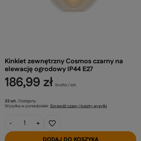
Kinkiet zewnętrzny Cosmos czarny na
elewację ogrodowy IP44 E27
186,99 zł
brutto
/
szt.
32 szt.
Dostępny
Wysyłka
w poniedziałek
Sprawdź czasy i koszty wysyłki
-
+
DODAJ DO KOSZYKA