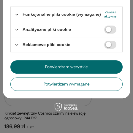
364,00 zł
/
szt.
Zawsze
Funkcjonalne pliki cookie (wymagane)
aktywne
Ostatnio oglądane
Analityczne pliki cookie
Reklamowe pliki cookie
Potwierdzam wszystkie
Potwierdzam wymagane
Kinkiet zewnętrzny Cosmos czarny na elewację
ogrodowy IP44 E27
186,99 zł
/
szt.