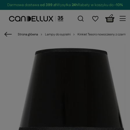
Darmowa dostawa
od 399 zł
Wysyłka
24h
Rabaty w koszyku do
-10%
Strona główna
Lampy do sypialni
Kinkiet Tesoro nowoczesny z czarnym