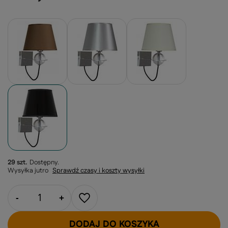
29 szt.
Dostępny
Wysyłka
jutro
Sprawdź czasy i koszty wysyłki
-
+
DODAJ DO KOSZYKA