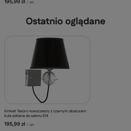
195,99 zł
/
szt.
Ostatnio oglądane
Kinkiet Tesoro nowoczesny z czarnym abażurem
kula szklana do salonu E14
195,99 zł
/
szt.