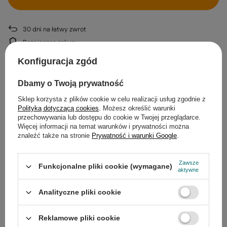
30
dni na łatwy zwrot
Bezpieczne zakupy
Konfiguracja zgód
Dbamy o Twoją prywatność
Opis
Sklep korzysta z plików cookie w celu realizacji usług zgodnie z
Polityką dotyczącą cookies
. Możesz określić warunki
przechowywania lub dostępu do cookie w Twojej przeglądarce.
Szczegółowe dane
Więcej informacji na temat warunków i prywatności można
znaleźć także na stronie
Prywatność i warunki Google
.
Gwarancja
Zawsze
Funkcjonalne pliki cookie (wymagane)
Opinie
(0)
aktywne
Analityczne pliki cookie
Potrzebujesz pomocy? Masz pytania?
Reklamowe pliki cookie
Zadaj pytanie a my odpowiemy