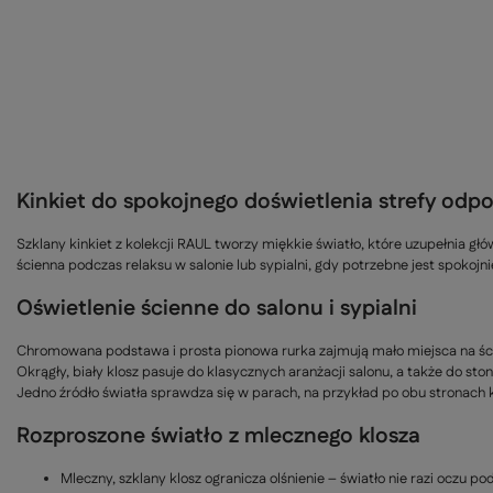
Kinkiet do spokojnego doświetlenia strefy odp
Szklany kinkiet z kolekcji RAUL tworzy miękkie światło, które uzupełnia g
ścienna podczas relaksu w salonie lub sypialni, gdy potrzebne jest spokojnie
Oświetlenie ścienne do salonu i sypialni
Chromowana podstawa i prosta pionowa rurka zajmują mało miejsca na ścia
Okrągły, biały klosz pasuje do klasycznych aranżacji salonu, a także do sto
Jedno źródło światła sprawdza się w parach, na przykład po obu stronach 
Rozproszone światło z mlecznego klosza
Mleczny, szklany klosz ogranicza olśnienie – światło nie razi oczu po