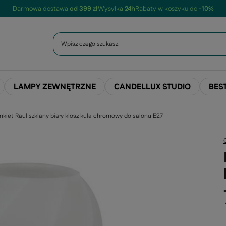
Darmowa dostawa
od 399 zł
Wysyłka
24h
Rabaty w koszyku do
-10%
LAMPY ZEWNĘTRZNE
CANDELLUX STUDIO
BES
inkiet Raul szklany biały klosz kula chromowy do salonu E27