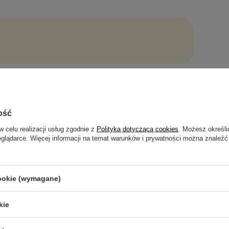
GWARANCJA 24 MIESIĄCE
ość
Gwarancja 24 miesiące
w celu realizacji usług zgodnie z
Polityką dotyczącą cookies
. Możesz określi
eglądarce. Więcej informacji na temat warunków i prywatności można znaleźć
trzebujesz pomocy? Masz pytania?
Zada
ezwłocznie, najciekawsze pytania i odpowiedzi publikując dla
cookie (wymagane)
innych.
kie