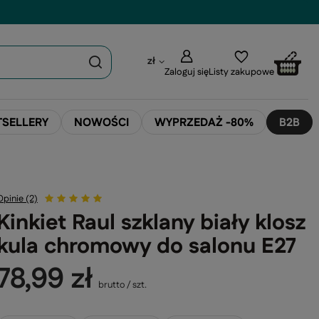
zł
Zaloguj się
Listy zakupowe
TSELLERY
NOWOŚCI
WYPRZEDAŻ -80%
B2B
Opinie (2)
Kinkiet Raul szklany biały klosz
kula chromowy do salonu E27
78,99 zł
brutto
/
szt.