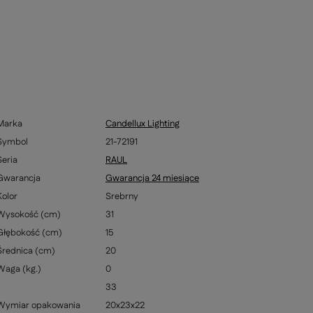
Marka
Candellux Lighting
Symbol
21-72191
Seria
RAUL
Gwarancja
Gwarancja 24 miesiące
Kolor
Srebrny
Wysokość (cm)
31
Głębokość (cm)
15
Średnica (cm)
20
Waga (kg.)
0
33
Wymiar opakowania
20x23x22