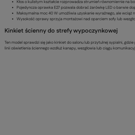
Kłos o kulistym kształcie rozprowadza strumień równomiernie na bo
Pojedyncza oprawka E27 pozwala dobrać żarówkę LED o barwie dopa
Maksymalna moc 40 W umożliwia uzyskanie wyraźnego, ale wciąż nie
Wysokość oprawy sprzyja montażowi nad oparciem sofy lub wezgłow
Kinkiet ścienny do strefy wypoczynkowej
Ten model sprawdzi się jako kinkiet do salonu lub przytulnej sypialni, gdzi
linii oświetlenia ściennego wzdłuż kanapy, wezgłowia lub ciągu komunikac