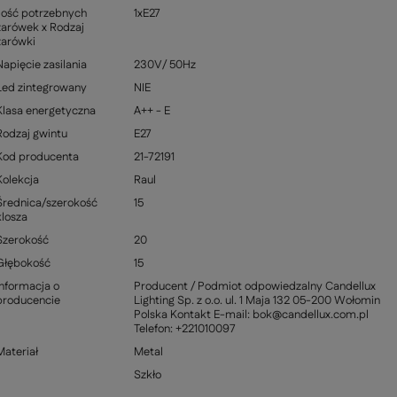
Ilość potrzebnych
1xE27
żarówek x Rodzaj
żarówki
Napięcie zasilania
230V/ 50Hz
Led zintegrowany
NIE
Klasa energetyczna
A++ - E
Rodzaj gwintu
E27
Kod producenta
21-72191
Kolekcja
Raul
Średnica/szerokość
15
klosza
Szerokość
20
Głębokość
15
Informacja o
Producent / Podmiot odpowiedzalny Candellux
producencie
Lighting Sp. z o.o. ul. 1 Maja 132 05-200 Wołomin
Polska Kontakt E-mail: bok@candellux.com.pl
Telefon: +221010097
Materiał
Metal
Szkło