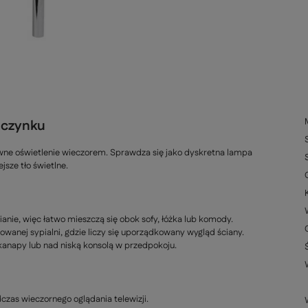
oczynku
łówne oświetlenie wieczorem. Sprawdza się jako dyskretna lampa
jsze tło świetlne.
nie, więc łatwo mieszczą się obok sofy, łóżka lub komody.
nowanej sypialni, gdzie liczy się uporządkowany wygląd ściany.
kanapy lub nad niską konsolą w przedpokoju.
dczas wieczornego oglądania telewizji.