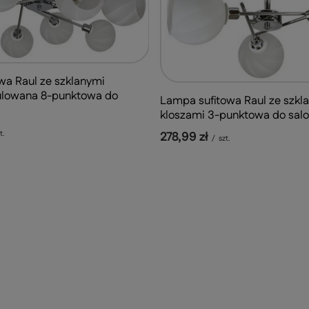
wa Raul ze szklanymi
ulowana 8-punktowa do
Lampa sufitowa Raul ze szkl
kloszami 3-punktowa do sal
278,99 zł
t.
/
szt.