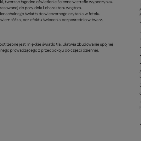
ki, tworząc łagodne oświetlenie ścienne w strefie wypoczynku.
sowanej do pory dnia i charakteru wnętrza.
nachalnego światła do wieczornego czytania w fotelu.
iem łóżka, bez efektu świecenia bezpośrednio w twarz.
e potrzebne jest miękkie światło tła. Ułatwia zbudowanie spójnej
yjnego prowadzącego z przedpokoju do części dziennej.