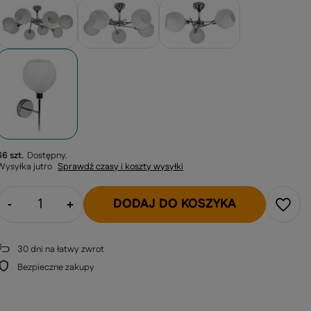
66 szt.
Dostępny
Wysyłka
jutro
Sprawdź czasy i koszty wysyłki
DODAJ DO KOSZYKA
-
+
30
dni na łatwy zwrot
Bezpieczne zakupy