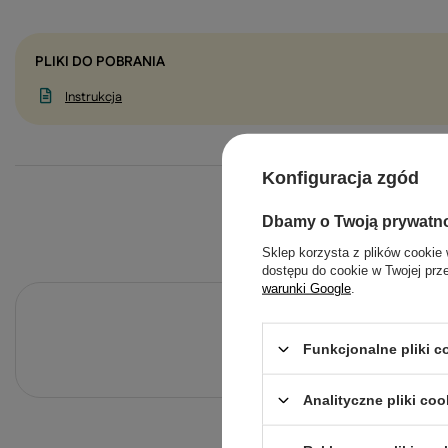
PLIKI DO POBRANIA
Instrukcja
Konfiguracja zgód
Dbamy o Twoją prywatn
Sklep korzysta z plików cookie 
dostępu do cookie w Twojej prz
warunki Google
.
Po
Zadaj pytanie a my odpowiemy ni
Funkcjonalne pliki 
Analityczne pliki coo