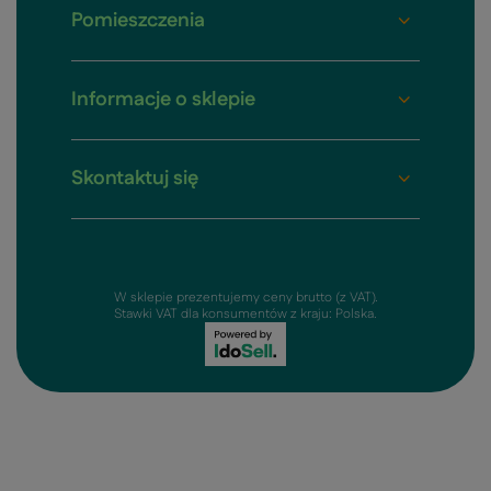
Pomieszczenia
Informacje o sklepie
Skontaktuj się
W sklepie prezentujemy ceny brutto (z VAT).
Stawki VAT dla konsumentów z kraju:
Polska
.