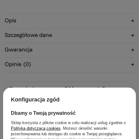
Opis
Szczegółowe dane
Gwarancja
Opinie
(0)
Potrzebujesz pomocy? Masz pytania?
Zadaj pytanie a my odpowiemy
Konfiguracja zgód
Zadaj pytanie
niezwłocznie, najciekawsze pytania i
odpowiedzi publikując dla innych.
Dbamy o Twoją prywatność
Sklep korzysta z plików cookie w celu realizacji usług zgodnie z
Polecane produkty
Polityką dotyczącą cookies
. Możesz określić warunki
przechowywania lub dostępu do cookie w Twojej przeglądarce.