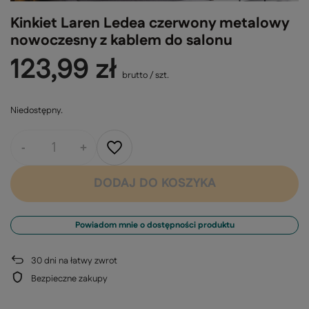
Kinkiet Laren Ledea czerwony metalowy
nowoczesny z kablem do salonu
123,99 zł
brutto
/
szt.
Niedostępny
-
+
DODAJ DO KOSZYKA
Powiadom mnie o dostępności produktu
30
dni na łatwy zwrot
Bezpieczne zakupy