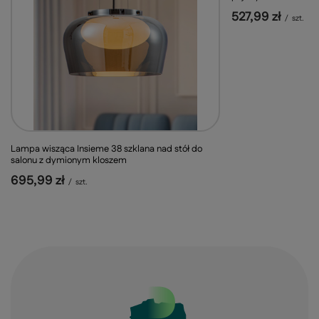
527,99 zł
/
szt.
Lampa wisząca Insieme 38 szklana nad stół do
salonu z dymionym kloszem
695,99 zł
/
szt.