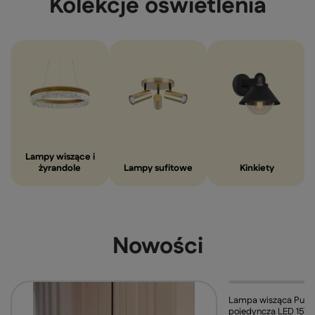
Kolekcje oświetlenia
Lampy wiszące i
żyrandole
Lampy sufitowe
Kinkiety
Nowości
Lampa wisząca Puras
pojedyncza LED 15W 3