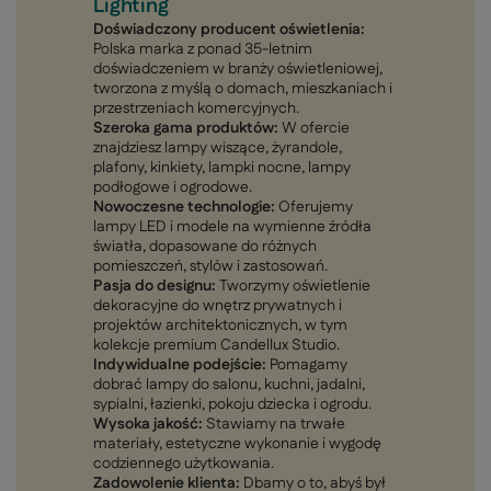
Lighting
Doświadczony producent oświetlenia:
Polska marka z ponad 35-letnim
doświadczeniem w branży oświetleniowej,
tworzona z myślą o domach, mieszkaniach i
przestrzeniach komercyjnych.
Szeroka gama produktów:
W ofercie
znajdziesz lampy wiszące, żyrandole,
plafony, kinkiety, lampki nocne, lampy
podłogowe i ogrodowe.
Nowoczesne technologie:
Oferujemy
lampy LED i modele na wymienne źródła
światła, dopasowane do różnych
pomieszczeń, stylów i zastosowań.
Pasja do designu:
Tworzymy oświetlenie
dekoracyjne do wnętrz prywatnych i
projektów architektonicznych, w tym
kolekcje premium Candellux Studio.
Indywidualne podejście:
Pomagamy
dobrać lampy do salonu, kuchni, jadalni,
sypialni, łazienki, pokoju dziecka i ogrodu.
Wysoka jakość:
Stawiamy na trwałe
materiały, estetyczne wykonanie i wygodę
codziennego użytkowania.
Zadowolenie klienta:
Dbamy o to, abyś był