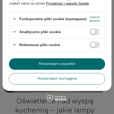
salonu z aneksem
znaleźć także na stronie
Prywatność i warunki Google
.
kuchennym?
Zawsze
Funkcjonalne pliki cookie (wymagane)
aktywne
Analityczne pliki cookie
Reklamowe pliki cookie
Potwierdzam wszystkie
Potwierdzam wymagane
Oświetlenie nad wyspą
kuchenną – jakie lampy