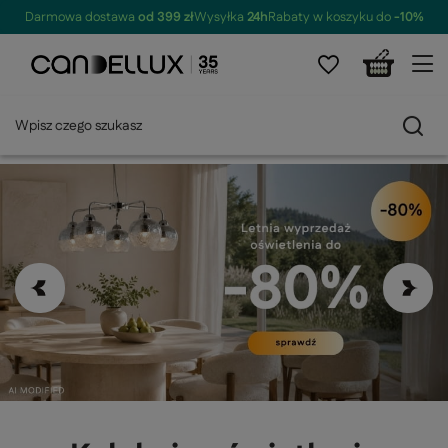
Darmowa dostawa
od 399 zł
Wysyłka
24h
Rabaty w koszyku do
-10%