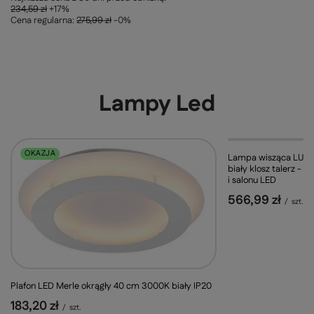
234,59 zł
+17%
Cena regularna:
275,99 zł
-0%
Lampy Led
OKAZJA
Lampa wisząca LUND
biały klosz talerz -
i salonu LED
566,99 zł
/
szt.
Plafon LED Merle okrągły 40 cm 3000K biały IP20
183,20 zł
/
szt.