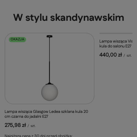
W stylu skandynawskim
OKAZJA
Lampa wisząca Visb
kula do salonu E27 m
440,00 zł
/
szt.
Lampa wisząca Glasgow Ledea szklana kula 20
cm czarna do jadalni E27
275,98 zł
/
szt.
Najniższa cena z 30 dni przed obniżką: