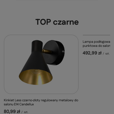
TOP czarne
Lampa podłogowa Ka
punktowa do salonu
492,99 zł
/
szt.
Kinkiet Less czarno‑złoty regulowany metalowy do
salonu E14 Candellux
80,99 zł
/
szt.