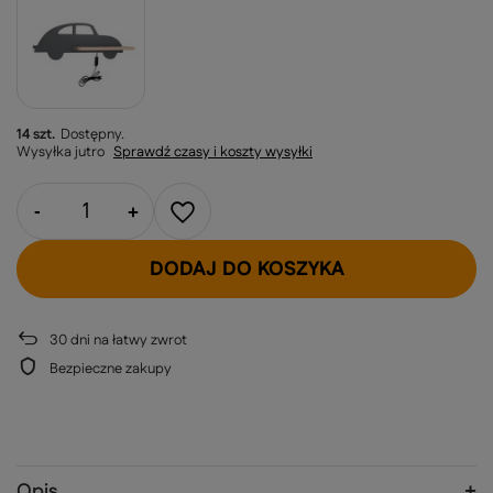
14 szt.
Dostępny
Wysyłka
jutro
Sprawdź czasy i koszty wysyłki
-
+
DODAJ DO KOSZYKA
30
dni na łatwy zwrot
Bezpieczne zakupy
Opis