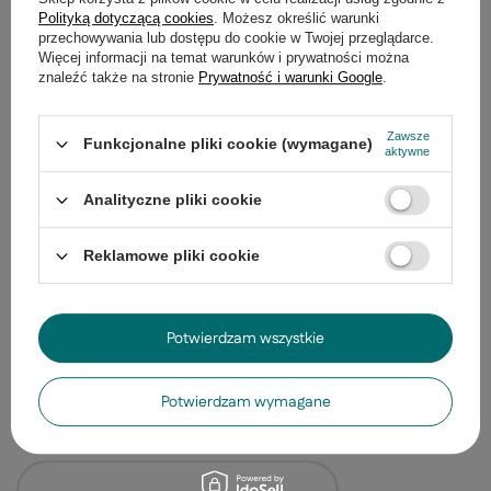
Polityką dotyczącą cookies
. Możesz określić warunki
Kinkiet IQ Kids Car z
przechowywania lub dostępu do cookie w Twojej przeglądarce.
LED zintegrowany zie
Więcej informacji na temat warunków i prywatności można
174,99 zł
znaleźć także na stronie
Prywatność i warunki Google
.
/
szt.
Zawsze
Funkcjonalne pliki cookie (wymagane)
aktywne
Analityczne pliki cookie
Reklamowe pliki cookie
Kinkiet IQ Kids CAR dziecięcy z półką LED
zintegrowany szary
162,99 zł
/
szt.
Potwierdzam wszystkie
Ostatnio oglądane
Potwierdzam wymagane