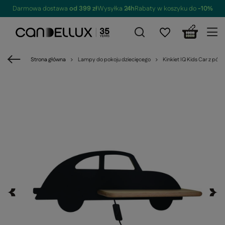
Darmowa dostawa
od 399 zł
Wysyłka
24h
Rabaty w koszyku do
-10%
Strona główna
Lampy do pokoju dziecięcego
Kinkiet IQ Kids Car z pół