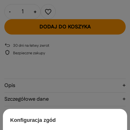
-
+
DODAJ DO KOSZYKA
30
dni na łatwy zwrot
Bezpieczne zakupy
Opis
Szczegółowe dane
Gwarancja
Konfiguracja zgód
Opinie
(0)