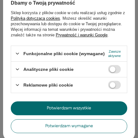
Dbamy o Twoją prywatność
Sklep korzysta z plików cookie w celu realizacji usług zgodnie z
Polityką dotyczącą cookies
. Możesz określić warunki
Potrzebujesz pomocy? Masz pytania?
przechowywania lub dostępu do cookie w Twojej przeglądarce.
Zadaj pytanie a my odpowiemy
Więcej informacji na temat warunków i prywatności można
Zadaj pytanie
niezwłocznie, najciekawsze pytania i
znaleźć także na stronie
Prywatność i warunki Google
.
odpowiedzi publikując dla innych.
Zawsze
Funkcjonalne pliki cookie (wymagane)
aktywne
Produkty z tej samej serii
Analityczne pliki cookie
PROMOCJA
PROMOCJA
Reklamowe pliki cookie
Kinkiet Forte metalo
lustro zimna barwa s
88,00 zł
/
szt.
Potwierdzam wszystkie
Najniższa cena z 30 d
175,99 zł
-50%
Potwierdzam wymagane