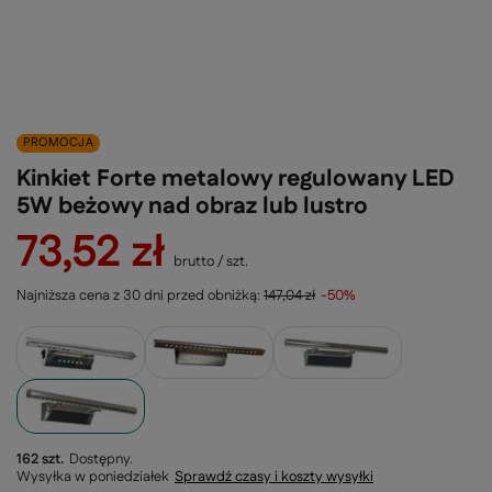
PROMOCJA
Kinkiet Forte metalowy regulowany LED
5W beżowy nad obraz lub lustro
73,52 zł
brutto
/
szt.
Najniższa cena z 30 dni przed obniżką:
147,04 zł
-50%
162 szt.
Dostępny
Wysyłka
w poniedziałek
Sprawdź czasy i koszty wysyłki