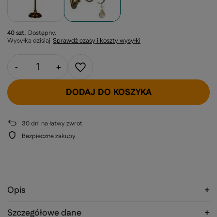
40 szt.
Dostępny
Wysyłka
dzisiaj
Sprawdź czasy i koszty wysyłki
-
+
DODAJ DO KOSZYKA
30
dni na łatwy zwrot
Bezpieczne zakupy
Opis
Szczegółowe dane