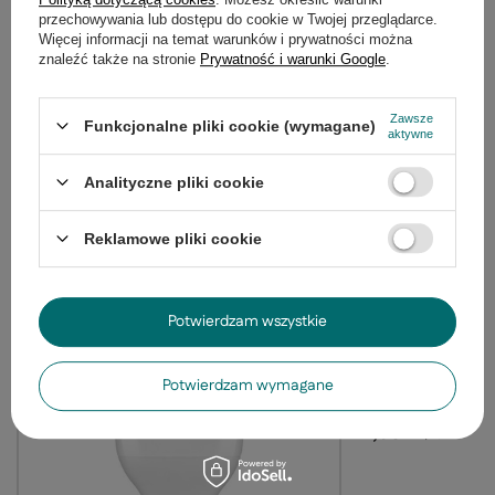
przechowywania lub dostępu do cookie w Twojej przeglądarce.
Więcej informacji na temat warunków i prywatności można
znaleźć także na stronie
Prywatność i warunki Google
.
Zawsze
Funkcjonalne pliki cookie (wymagane)
aktywne
Kinkiet Fiesta rustykalny z abażurem kremowym
Analityczne pliki cookie
do salonu metalowy E14
175,99 zł
/
szt.
Reklamowe pliki cookie
Polecane produkty
Potwierdzam wszystkie
Żarówka LED E14 5,
Potwierdzam wymagane
OSRAM
11,98 zł
/
szt.