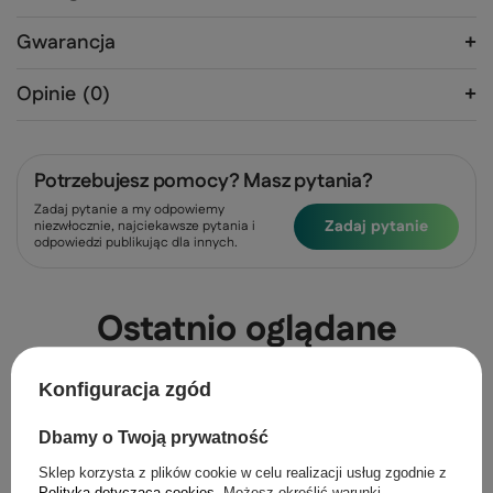
Gwarancja
Opinie
(0)
Potrzebujesz pomocy? Masz pytania?
Zadaj pytanie a my odpowiemy
Zadaj pytanie
niezwłocznie, najciekawsze pytania i
odpowiedzi publikując dla innych.
Ostatnio oglądane
Konfiguracja zgód
Dbamy o Twoją prywatność
Sklep korzysta z plików cookie w celu realizacji usług zgodnie z
Polityką dotyczącą cookies
. Możesz określić warunki