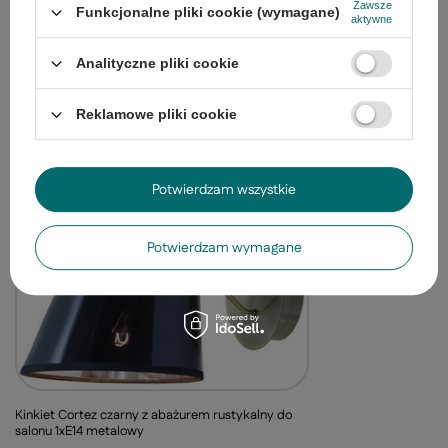
Zawsze
Lampa sufitowa Cortez z abażurami 3-punktowa
Funkcjonalne pliki cookie (wymagane)
aktywne
do salonu
111,00 zł
/
szt.
Analityczne pliki cookie
Najniższa cena z 30 dni przed obniżką:
111,00 zł
0%
Cena regularna:
277,99 zł
-60%
Reklamowe pliki cookie
Ostatnio oglądane
Potwierdzam wszystkie
OKAZJA
Potwierdzam wymagane
Kinkiet Cortez czarny z abażurem rustykalny do
salonu 1xE14 metalowy