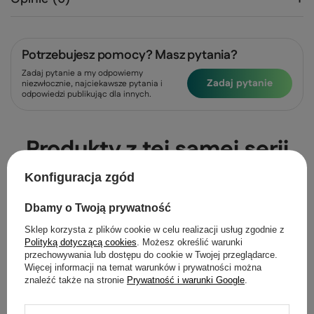
Potrzebujesz pomocy? Masz pytania?
Zadaj pytanie a my odpowiemy
Zadaj pytanie
niezwłocznie, najciekawsze pytania i
odpowiedzi publikując dla innych.
Produkty z tej samej serii
Konfiguracja zgód
OKAZJA
OKAZJA
Lampa sufitowa Cort
Dbamy o Twoją prywatność
do salonu
Sklep korzysta z plików cookie w celu realizacji usług zgodnie z
160,00 zł
/
szt.
Polityką dotyczącą cookies
. Możesz określić warunki
przechowywania lub dostępu do cookie w Twojej przeglądarce.
Najniższa cena z 30 d
Więcej informacji na temat warunków i prywatności można
160,00 zł
0%
znaleźć także na stronie
Prywatność i warunki Google
.
Cena regularna:
398,