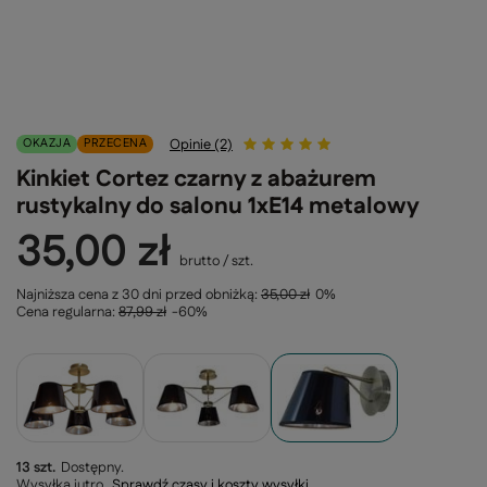
OKAZJA
PRZECENA
Opinie (2)
Kinkiet Cortez czarny z abażurem
rustykalny do salonu 1xE14 metalowy
35,00 zł
brutto
/
szt.
Najniższa cena z 30 dni przed obniżką:
35,00 zł
0%
Cena regularna:
87,99 zł
-60%
13 szt.
Dostępny
Wysyłka
jutro
Sprawdź czasy i koszty wysyłki