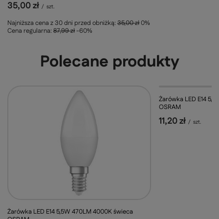
35,00 zł
/
szt.
Najniższa cena z 30 dni przed obniżką:
35,00 zł
0%
Cena regularna:
87,99 zł
-60%
Polecane produkty
Żarówka LED E14 5,
OSRAM
11,20 zł
/
szt.
Żarówka LED E14 5,5W 470LM 4000K świeca