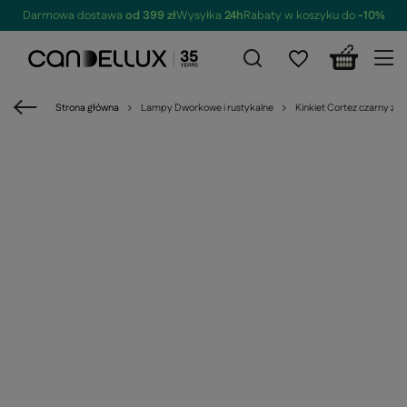
Darmowa dostawa
od 399 zł
Wysyłka
24h
Rabaty w koszyku do
-10%
Strona główna
Lampy Dworkowe i rustykalne
Kinkiet Cortez czarny z 