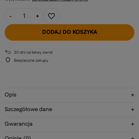
-
+
DODAJ DO KOSZYKA
30
dni na łatwy zwrot
Bezpieczne zakupy
Opis
Szczegółowe dane
Gwarancja
Opinie
(0)